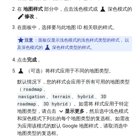
science
在
地图样式
部分中，点击浅色模式或
深色模式的
edit
修改
。
在面板中，选择要与此地图 ID 相关联的样式。
注意
：面板仅显示浅色模式的浅色样式类型的样式， 以
science
及深色模式的
深色样式类型的样式。
点击
完成
。
science
（可选）将样式应用于不同的地图类型。
默认情况下，您的样式会应用于所有可用的地图类型
（
roadmap
、
navigation
、
terrain
、
hybrid
、
3D
roadmap
、
3D hybrid
）。如需将 样式应用于特定
expand_more
地图类型，请点击
显示更多
，然后选中浅色模式
和深色模式下列出的每个地图类型的复选框。如需改
为应用该模式的默认 Google 地图样式，请取消选中
地图类型的复选框。