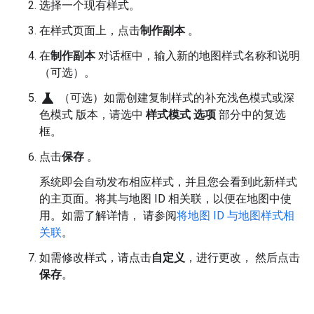
选择一个现有样式。
在样式页面上，点击
制作副本
。
在
制作副本
对话框中，输入新的地图样式名称和说明
（可选）。
science
（可选）如需创建复制样式的补充浅色模式或深
色模式 版本，请选中
样式模式 选项
部分中的复选
框。
点击
保存
。
系统即会自动发布相应样式，并且您会看到此新样式
的主页面。将其与地图 ID 相关联，以便在地图中使
用。如需了解详情， 请参阅
将地图 ID 与地图样式相
关联
。
如需修改样式，请点击
自定义
，进行更改， 然后点击
保存
。