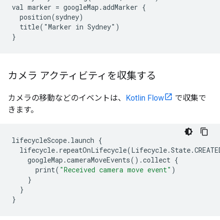
val marker = googleMap.addMarker {

  position(sydney)

  title("Marker in Sydney")

}
カメラ アクティビティを収集する
カメラの移動などのイベントは、
Kotlin Flow
で収集で
きます。
lifecycleScope
.
launch
{
lifecycle
.
repeatOnLifecycle
(
Lifecycle
.
State
.
CREATE
googleMap
.
cameraMoveEvents
()
.
collect
{
print
(
"Received camera move event"
)
}
}
}