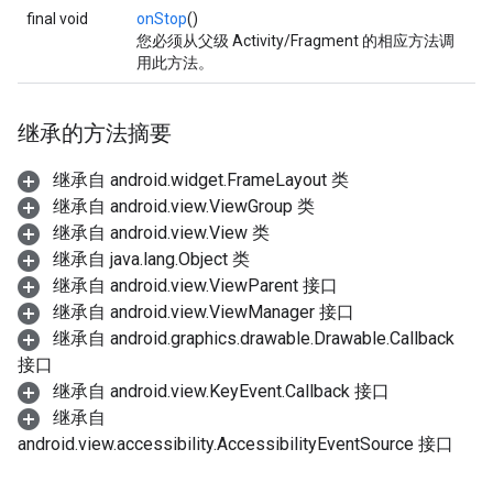
final void
onStop
()
您必须从父级 Activity/Fragment 的相应方法调
用此方法。
继承的方法摘要
继承自 android.widget.FrameLayout 类
继承自 android.view.ViewGroup 类
继承自 android.view.View 类
继承自 java.lang.Object 类
继承自 android.view.ViewParent 接口
继承自 android.view.ViewManager 接口
继承自 android.graphics.drawable.Drawable.Callback
接口
继承自 android.view.KeyEvent.Callback 接口
继承自
android.view.accessibility.AccessibilityEventSource 接口