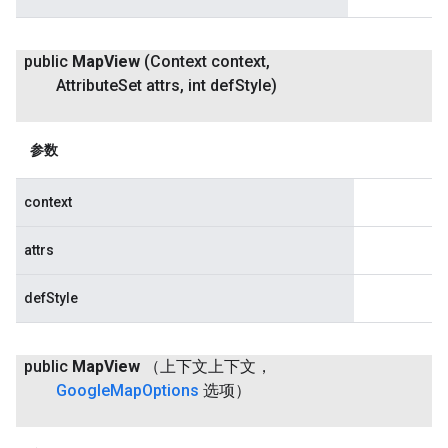
public
Map
View
(Context context
,
Attribute
Set attrs
,
int def
Style)
参数
context
attrs
defStyle
public
Map
View
（上下文上下文，
Google
Map
Options
选项）