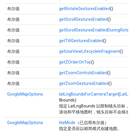
布尔值
getRotateGesturesEnabled
()
布尔值
getScrollGesturesEnabled
()
布尔值
getScrollGesturesEnabledDuringRota
布尔值
getTiltGesturesEnabled
()
布尔值
getUseViewLifecycleInFragment
()
布尔值
getZOrderOnTop
()
布尔值
getZoomControlsEnabled
()
布尔值
getZoomGesturesEnabled
()
GoogleMapOptions
latLngBoundsForCameraTarget
(
LatLn
llbounds)
指定 LatLngBounds 以限制镜头目标
滚动和平移地图时，镜头目标不会移出
GoogleMapOptions
liteMode
（已启用布尔值）
指定是否应以精简模式创建地图。