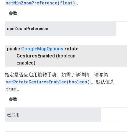
setMinZoomPreference(float)
。
参数
minZoomPreference
public
Google
Map
Options
rotate
Gestures
Enabled
(boolean
enabled)
指定是否应启用旋转手势。如需了解详情，请参阅
setRotateGesturesEnabled(boolean)
。默认值为
true
。
参数
已启用