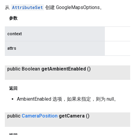
从
AttributeSet
创建 GoogleMapsOptions。
参数
context
attrs
public Boolean
get
Ambient
Enabled
()
返回
AmbientEnabled 选项，如果未指定，则为 null。
public
Camera
Position
get
Camera
()