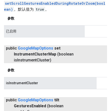
setScrollGesturesEnabledDuringRotateOrZoom(bool
ean)
。默认值为
true
。
参数
已启用
public
Google
Map
Options
set
Instrument
Cluster
Map
(boolean
is
Instrument
Cluster)
参数
isInstrumentCluster
public
Google
Map
Options
tilt
Gestures
Enabled
(boolean