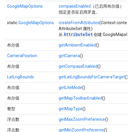
GoogleMapOptions
compassEnabled
（已启用布尔值）
指定是否应启用罗盘。
static
GoogleMapOptions
createFromAttributes
(Context context,
AttributeSet 属性)
AttributeSet
从
创建 GoogleMapsOp
布尔值
getAmbientEnabled
()
CameraPosition
getCamera
()
布尔值
getCompassEnabled
()
LatLngBounds
getLatLngBoundsForCameraTarget
()
布尔值
getLiteMode
()
布尔值
getMapToolbarEnabled
()
整型
getMapType
()
浮点数
getMaxZoomPreference
()
浮点数
getMinZoomPreference
()