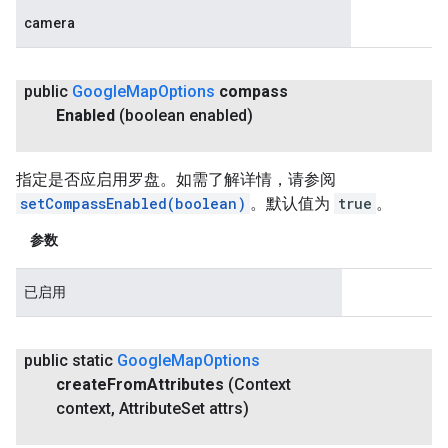
camera
public
Google
Map
Options
compass
Enabled
(boolean enabled)
指定是否应启用罗盘。如需了解详情，请参阅
setCompassEnabled(boolean)
。默认值为
true
。
参数
已启用
public static
Google
Map
Options
create
From
Attributes
(Context
context
,
Attribute
Set attrs)