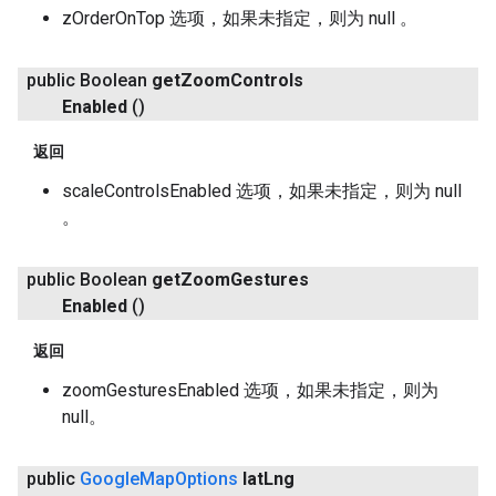
zOrderOnTop 选项，如果未指定，则为 null 。
public Boolean
get
Zoom
Controls
Enabled
()
返回
scaleControlsEnabled 选项，如果未指定，则为 null
。
public Boolean
get
Zoom
Gestures
Enabled
()
返回
zoomGesturesEnabled 选项，如果未指定，则为
null。
public
Google
Map
Options
lat
Lng