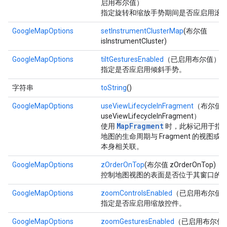
启用布尔值）
指定旋转和缩放手势期间是否应启用滚
GoogleMapOptions
setInstrumentClusterMap
(布尔值
isInstrumentCluster)
GoogleMapOptions
tiltGesturesEnabled
（已启用布尔值）
指定是否应启用倾斜手势。
字符串
toString
()
GoogleMapOptions
useViewLifecycleInFragment
（布尔值
useViewLifecycleInFragment）
MapFragment
使用
时，此标记用于指
地图的生命周期与 Fragment 的视图或 Fr
本身相关联。
GoogleMapOptions
zOrderOnTop
(布尔值 zOrderOnTop)
控制地图视图的表面是否位于其窗口的
GoogleMapOptions
zoomControlsEnabled
（已启用布尔值
指定是否应启用缩放控件。
GoogleMapOptions
zoomGesturesEnabled
（已启用布尔值