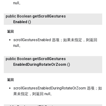
null。
public Boolean
get
Scroll
Gestures
Enabled
()
返回
scrollGesturesEnabled 选项；如果未指定，则返回
null。
public Boolean
get
Scroll
Gestures
Enabled
During
Rotate
Or
Zoom
()
返回
scrollGesturesEnabledDuringRotateOrZoom 选项；如
果未指定，则返回 null。