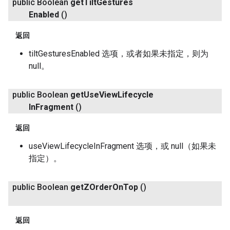
public Boolean
get
Tilt
Gestures
Enabled
()
返回
tiltGesturesEnabled 选项，或者如果未指定，则为
null。
public Boolean
get
Use
View
Lifecycle
In
Fragment
()
返回
useViewLifecycleInFragment 选项，或 null（如果未
指定）。
public Boolean
get
ZOrder
On
Top
()
返回