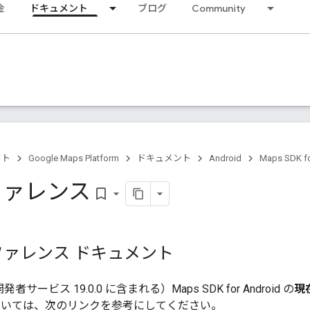
金
ドキュメント
ブログ
Community
クト
Google Maps Platform
ドキュメント
Android
Maps SDK fo
リファレンス
bookmark_border
ァレンス ドキュメント
y 開発者サービス 19.0.0 に含まれる）Maps SDK for Android の
現
ついては、次のリンクを参考にしてください。