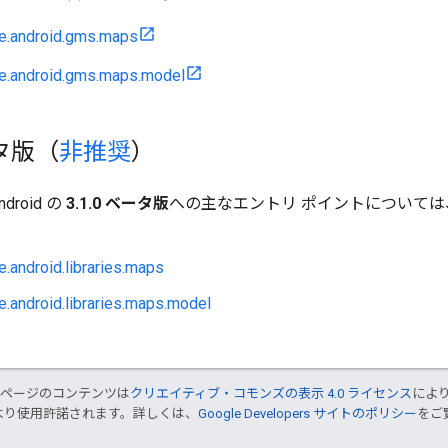
e.android.gms.maps
e.android.gms.maps.model
タ版（
非推奨
）
Android の
3.1.0 ベータ版
への主なエントリ ポイントについて
.android.libraries.maps
.android.libraries.maps.model
のページのコンテンツは
クリエイティブ・コモンズの表示 4.0 ライセンス
によ
より使用許諾されます。詳しくは、
Google Developers サイトのポリシー
をご覧