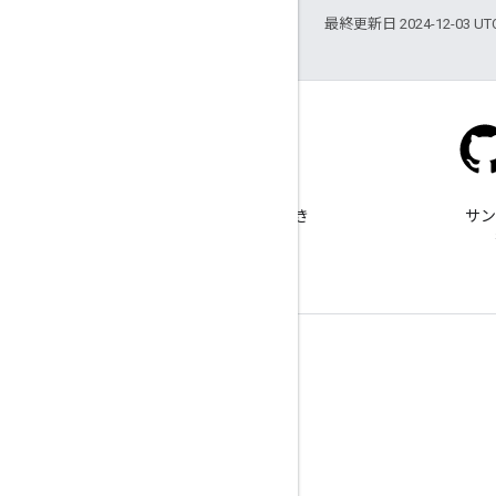
最終更新日 2024-12-03 U
Stack Overflow
google-maps タグで質問でき
サン
ます。
詳細
よくある質問
API Picker
Places SDK for Android