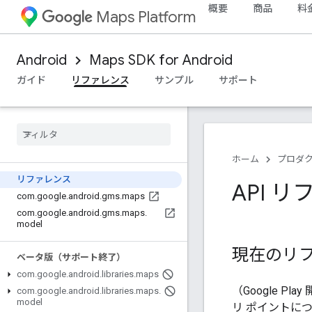
概要
商品
料
Maps Platform
Android
Maps SDK for Android
ガイド
リファレンス
サンプル
サポート
ホーム
プロダ
リファレンス
API 
com
.
google
.
android
.
gms
.
maps
com
.
google
.
android
.
gms
.
maps
.
model
現在のリフ
ベータ版（サポート終了）
com
.
google
.
android
.
libraries
.
maps
（Google Pla
com
.
google
.
android
.
libraries
.
maps
.
model
リ ポイントに