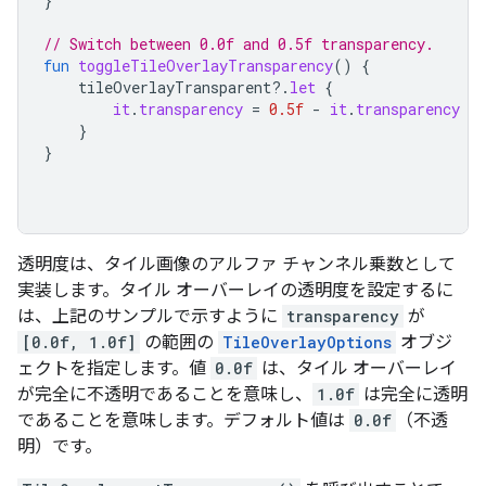
}
// Switch between 0.0f and 0.5f transparency.
fun
toggleTileOverlayTransparency
()
{
tileOverlayTransparent
?.
let
{
it
.
transparency
=
0.5f
-
it
.
transparency
}
}
透明度は、タイル画像のアルファ チャンネル乗数として
実装します。タイル オーバーレイの透明度を設定するに
は、上記のサンプルで示すように
transparency
が
[0.0f, 1.0f]
の範囲の
TileOverlayOptions
オブジ
ェクトを指定します。値
0.0f
は、タイル オーバーレイ
が完全に不透明であることを意味し、
1.0f
は完全に透明
であることを意味します。デフォルト値は
0.0f
（不透
明）です。