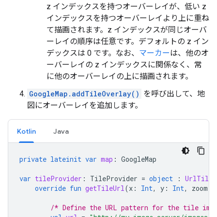
z インデックスを持つオーバーレイが、低い z
インデックスを持つオーバーレイより上に重ね
て描画されます。z インデックスが同じオーバ
ーレイの順序は任意です。デフォルトの z イン
デックスは 0 です。なお、
マーカー
は、他のオ
ーバーレイの z インデックスに関係なく、常
に他のオーバーレイの上に描画されます。
GoogleMap.addTileOverlay()
を呼び出して、地
図にオーバーレイを追加します。
Kotlin
Java
private
lateinit
var
map
:
GoogleMap
var
tileProvider
:
TileProvider
=
object
:
UrlTileP
override
fun
getTileUrl
(
x
:
Int
,
y
:
Int
,
zoom
:
/* Define the URL pattern for the tile ima