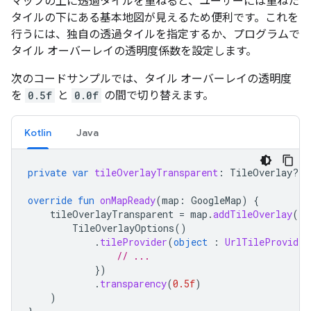
マップの上に透過タイルを重ねると、ユーザーには重ねた
タイルの下にある基本地図が見えるため便利です。これを
行うには、独自の透過タイルを指定するか、プログラムで
タイル オーバーレイの透明度係数を設定します。
次のコードサンプルでは、タイル オーバーレイの透明度
を
0.5f
と
0.0f
の間で切り替えます。
Kotlin
Java
private
var
tileOverlayTransparent
:
TileOverlay? 
=
override
fun
onMapReady
(
map
:
GoogleMap
)
{
tileOverlayTransparent
=
map
.
addTileOverlay
(
TileOverlayOptions
()
.
tileProvider
(
object
:
UrlTileProvider
// ...
})
.
transparency
(
0.5f
)
)