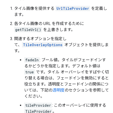
タイル画像を提供する
UrlTileProvider
を定義し
ます。
各タイル画像の URL を作成するために
getTileUrl()
を上書きします。
関連するオプションを指定し
て、
TileOverlayOptions
オブジェクトを提供しま
す。
fadeIn
: ブール値。タイルがフェードインす
るかどうかを指定します。デフォルト値は
true
です。タイル オーバーレイをすばやく切
り替える場合は、フェードインを無効にすると
役立ちます。透明度とフェードインの関係につ
いては、下記の
透明度
のセクションを参照して
ください。
tileProvider
: このオーバーレイに使用する
TileProvider
。