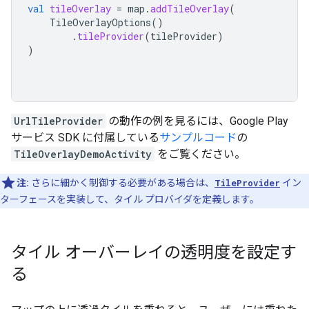
val
tileOverlay
=
map
.
addTileOverlay
(
TileOverlayOptions
()
.
tileProvider
(
tileProvider
)
)
UrlTileProvider
の動作の例を見るには、Google Play
サービス SDK に付属している
サンプルコード
の
TileOverlayDemoActivity
をご覧ください。
注:
さらに細かく制御する必要がある場合は、
TileProvider
イン
ターフェースを実装して、タイル プロバイダを定義します。
タイル オーバーレイの透明度を設定す
る