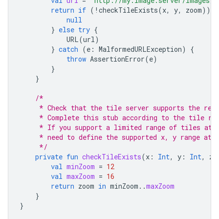
val
url
=
"http://my.image.server/images/
$
return
if
(
!
checkTileExists
(
x
,
y
,
zoom
))
{
null
}
else
try
{
URL
(
url
)
}
catch
(
e
:
MalformedURLException
)
{
throw
AssertionError
(
e
)
}
}
/*
     * Check that the tile server supports the req
     * Complete this stub according to the tile ra
     * If you support a limited range of tiles at 
     * need to define the supported x, y range at 
     */
private
fun
checkTileExists
(
x
:
Int
,
y
:
Int
,
zo
val
minZoom
=
12
val
maxZoom
=
16
return
zoom
in
minZoom
..
maxZoom
}
}