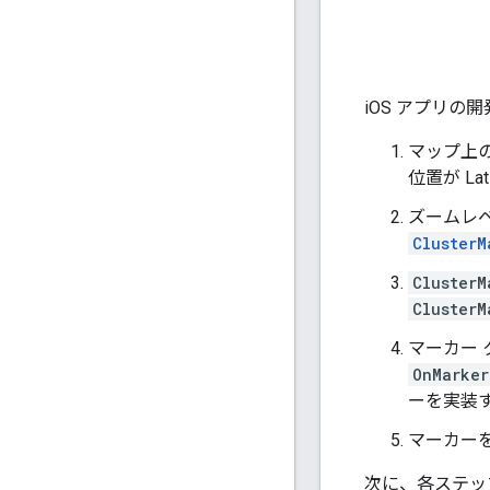
iOS アプリ
マップ上
位置が L
ズームレ
ClusterM
ClusterM
ClusterM
マーカー
OnMarker
ーを実装
マーカー
次に、各ステッ