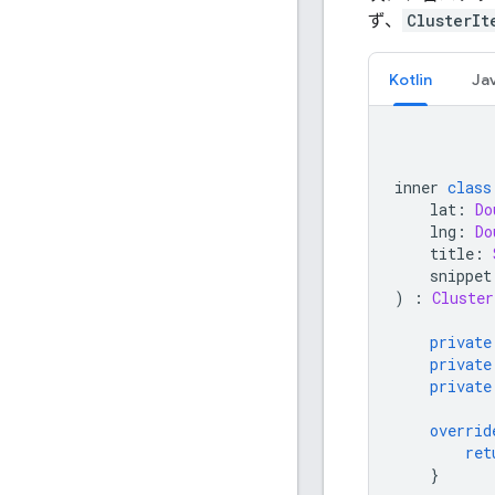
ず、
ClusterIt
Kotlin
Ja
inner 
class
    lat
:
Do
    lng
:
Do
    title
:
    snippet
)
:
Cluster
private
private
private
overrid
ret
}