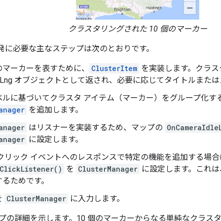
クラスタリングされた 10 個のマーカー
の開発に必要な主なステップは次のとおりです。
のマーカーを表すために、
ClusterItem
を実装します。クラス
atLng オブジェクトとして返され、必要に応じてタイトルまた
ベルに基づいてクラスタ アイテム（マーカー）をグループ化す
anager
を追加します。
anager
はリスナーを実装するため、マップの
OnCameraIdle
anager
に設定します。
 クリック イベントへのレスポンスで特定の機能を追加する場
ClickListener()
を
ClusterManager
に設定します。これは
するためです。
を
ClusterManager
に入力します。
プの詳細を示します。10 個のマーカーからなる単純なクラス