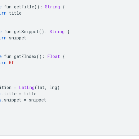
e
 fun getTitle
():
String
{
urn
 title
e
 fun getSnippet
():
String
{
urn
 snippet
e
 fun getZIndex
():
Float
{
urn
0f
ition 
=
LatLng
(
lat
,
 lng
)
s
.
title 
=
 title
s
.
snippet 
=
 snippet