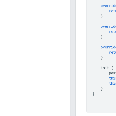
overrid
ret
}
overrid
ret
}
overrid
ret
}
    init 
{
        pos
thi
thi
}
}