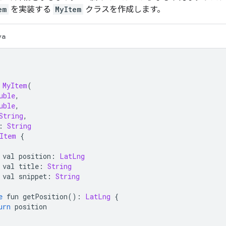
em
を実装する
MyItem
クラスを作成します。
va
MyItem
(
uble
,
uble
,
String
,
:
String
Item
{
 val position
:
LatLng
 val title
:
String
 val snippet
:
String
e
 fun getPosition
():
LatLng
{
urn
 position