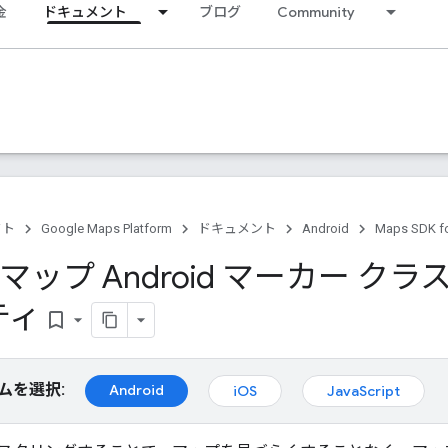
金
ドキュメント
ブログ
Community
クト
Google Maps Platform
ドキュメント
Android
Maps SDK fo
e マップ Android マーカー 
ティ
bookmark_border
ムを選択:
Android
iOS
JavaScript