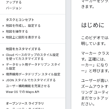
マーカーをクラ
アップする
きます。
バージョン
タスクとコンセプト
はじめに
地図を作成し、設定する
地図を操作する
このビデオでは
地図上に図形を表示する
明しています。
地図をカスタマイズする
マーカー クラ
Cloud ベースのマップのスタイル設定
す。正確には、
を使ってカスタマイズする
ーカー」になり
データセット用データドリブン スタイ
ル設定
ー」と呼びます
境界線用データドリブン スタイル設定
ユーザーが高い
JSON スタイルでカスタマイズする
ズームアウトす
ユーザー補助機能を充実させる
リング ユーテ
Wear OS での Maps API
まだセットアッ
ださい。
オープンソース ライブラリ