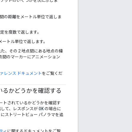
メソッドのいくつかを次に示しま
座標間の距離をメートル単位で返しま
指定を度数で返します。
メートル単位で返します。
れた、その 2 地点間にある地点の緯
 点間のマーカーにアニメーション
ァレンス ドキュメント
をご覧くだ
いるかどうかを確認する
ートされているかどうかを確認す
OK
出して、レスポンスが
の場合に
プリにストリートビュー パノラマを追
ティ
に関するドキュメントをご覧