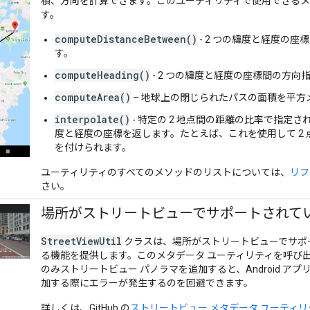
積、方向を計算できます。このユーティリティで使用できる
す。
computeDistanceBetween()
- 2 つの緯度と経度の
す。
computeHeading()
- 2 つの緯度と経度の座標間の方向
computeArea()
– 地球上の閉じられたパスの面積を平方
interpolate()
- 特定の 2 地点間の距離の比率で指定さ
度と経度の座標を返します。たとえば、これを使用して 2
を付けられます。
ユーティリティのすべてのメソッドのリストについては、
リフ
さい。
場所がストリートビューでサポートされて
StreetViewUtil
クラスは、場所がストリートビューでサポ
る機能を提供します。このメタデータ ユーティリティを呼び
のみストリートビュー パノラマを追加すると、Android ア
加する際にエラーが発生するのを回避できます。
詳しくは、GitHub の
ストリートビュー メタデータ ユーティリ