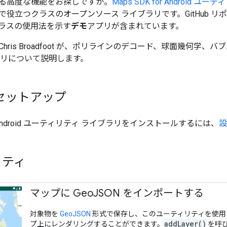
る高度な機能をお探しですか。
Maps SDK for Android 
で役立つクラスのオープンソース ライブラリです。GitHub 
ラスの使用法を示す
デモ
アプリが含まれています。
hris Broadfoot が、ポリラインのデコード、球面幾何学
ラリについて説明します。
セットアップ
for Android ユーティリティ ライブラリをインストールするには、
設
リティ
マップに Geo
JSON をインポートする
対象物を
GeoJSON
形式で保存し、このユーティリティを使用
addLayer()
プ上にレンダリングすることができます。
を呼び