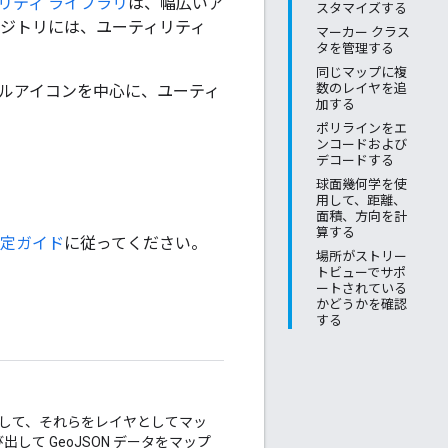
ユーティリティ ライブラリ
は、幅広いア
スタマイズする
リポジトリには、ユーティリティ
マーカー クラス
タを管理する
同じマップに複
数のレイヤを追
、バブルアイコンを中心に、ユーティ
加する
ポリラインをエ
ンコードおよび
デコードする
球面幾何学を使
用して、距離、
面積、方向を計
算する
定ガイド
に従ってください。
場所がストリー
トビューでサポ
ートされている
かどうかを確認
する
して、それらをレイヤとしてマッ
出して GeoJSON データをマップ