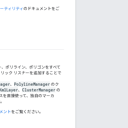
 ユーティリティ
のドキュメントをご
カー、ポリライン、ポリゴンをすべて
リック リスナーを追加することで
nager
PolylineManager
、
のク
KmlLayer
ClusterManager
、
の
スを直接使って、独自のマーカ
す。
メント
をご覧ください。