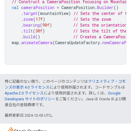
// Construct a CameraPosition focusing on Mountain
val
cameraPosition
=
CameraPosition
.
Builder
()
.
target
(
mountainView
)
// Sets the center of th
.
zoom
(
17f
)
// Sets the zoom
.
bearing
(
90f
)
// Sets the orientation 
.
tilt
(
30f
)
// Sets the tilt of the 
.
build
()
// Creates a CameraPosit
map
.
animateCamera
(
CameraUpdateFactory
.
newCameraPos
特に記載のない限り、このページのコンテンツは
クリエイティブ・コモ
ンズの表示 4.0 ライセンス
により使用許諾されます。コードサンプルは
Apache 2.0 ライセンス
により使用許諾されます。詳しくは、
Google
Developers サイトのポリシー
をご覧ください。Java は Oracle および関
連会社の登録商標です。
最終更新日 2024-12-03 UTC。