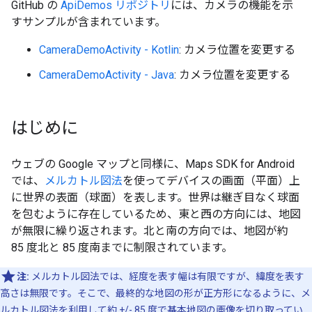
GitHub の
ApiDemos リポジトリ
には、カメラの機能を示
すサンプルが含まれています。
CameraDemoActivity - Kotlin
: カメラ位置を変更する
CameraDemoActivity - Java
: カメラ位置を変更する
はじめに
ウェブの Google マップと同様に、Maps SDK for Android
では、
メルカトル図法
を使ってデバイスの画面（平面）上
に世界の表面（球面）を表します。世界は継ぎ目なく球面
を包むように存在しているため、東と西の方向には、地図
が無限に繰り返されます。北と南の方向では、地図が約
85 度北と 85 度南までに制限されています。
注:
メルカトル図法では、経度を表す幅は有限ですが、緯度を表す
高さは無限です。そこで、最終的な地図の形が正方形になるように、メ
ルカトル図法を利用して約 +/- 85 度で基本地図の画像を切り取ってい