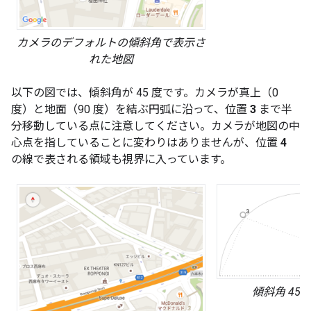
カメラのデフォルトの傾斜角で表示さ
れた地図
以下の図では、傾斜角が 45 度です。カメラが真上（0
度）と地面（90 度）を結ぶ円弧に沿って、位置
3
まで半
分移動している点に注意してください。カメラが地図の中
心点を指していることに変わりはありませんが、位置
4
の線で表される領域も視界に入っています。
傾斜角 45