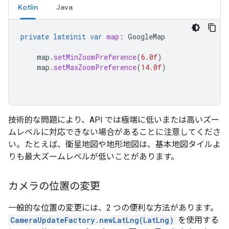
Kotlin
Java
private
lateinit
var
map
:
GoogleMap
map
.
setMinZoomPreference
(
6.0f
)
map
.
setMaxZoomPreference
(
14.0f
)
技術的な問題により、API では極端に低いまたは高いズー
ムレベルに対応できない場合があることに注意してくださ
い。たとえば、衛星地図や地形地図は、基本地図タイルよ
りも最大ズームレベルが低いことがあります。
カメラの位置の変更
一般的な位置の変更には、2 つの便利な方法があります。
CameraUpdateFactory.newLatLng(LatLng)
を使用する