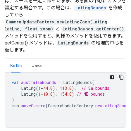
ば、ズームを一定に保ったまま、ある国の中心にカメラを
設定する場合です。この場合は、
LatLngBounds
を作成
してから
CameraUpdateFactory.newLatLngZoom(LatLng
latLng, float zoom)
と
LatLngBounds
.
getCenter()
メソッドを使用すると、同様のメソッドを使用できます。
getCenter() メソッドは、
LatLngBounds
の地理的中心を
返します。
Kotlin
Java
val
australiaBounds
=
LatLngBounds
(
LatLng
((
-
44.0
),
113.0
),
// SW bounds
LatLng
((
-
10.0
),
154.0
)
// NE bounds
)
map
.
moveCamera
(
CameraUpdateFactory
.
newLatLngZoom
(