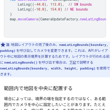
LatLng
((
-
44.0
),
113.0
),
// SW bounds
LatLng
((
-
10.0
),
154.0
)
// NE bounds
)
map
.
moveCamera
(
CameraUpdateFactory
.
newLatLngBounds
注:
地図レイアウトの完了後のみ、
newLatLngBounds(boundary,
padding)
を呼び出してカメラを変更できます。これは、API がレイア
ウト中に地図の表示境界を計算するためです。レイアウトが行われる前
に
newLatLngBounds()
を呼び出す場合は、
下記
で説明する
newLatLngBounds(boundary, width, height, padding)
を使用で
きます。
範囲内で地図を中央に配置する
場合によっては、境界の端を指定するのではなく、ある範
囲内でカメラを中心に設定したいことがあります。たとえ