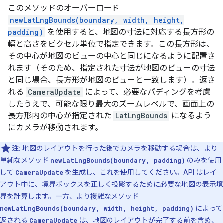
このメソッドのオーバーロード
newLatLngBounds(boundary, width, height,
padding)
を使用すると、地図の寸法に対応する長方形の
幅と高さをピクセル単位で指定できます。この長方形は、
その中心が地図のビューの中心と同じになるように配置さ
れます（そのため、指定された寸法が地図のビューの寸法
と同じ場合、長方形が地図のビューと一致します）。返さ
れる
CameraUpdate
によって、必要なパディングを考慮
したうえで、可能な限り最大のズームレベルで、画面上の
長方形内の中心が指定された
LatLngBounds
になるよう
にカメラが移動されます。
注:
地図のレイアウトを行った後でカメラを移動する場合は、より
単純なメソッド
newLatLngBounds(boundary, padding)
のみを使用
して
CameraUpdate
を生成し、これを使用してください。API はレイ
アウト中に、境界ボックスを正しく投影するために必要な地図の表示境
界を計算します。一方、より複雑なメソッド
newLatLngBounds(boundary, width, height, padding)
によって
返される
CameraUpdate
は、地図のレイアウトが完了する前を含め、