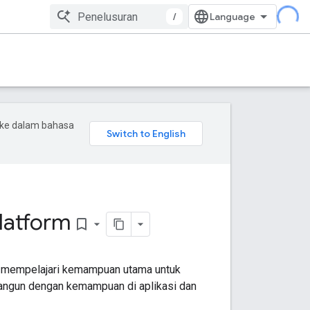
/
 ke dalam bahasa
latform
bookmark_border