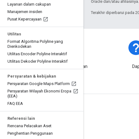
Oracle dan/atau afiliasinya.
Layanan dalam cakupan
Manajemen insiden
Terakhir diperbarui pada 2
Pusat Kepercayaan
Utilitas
Format Algoritma Polyline yang
Dienkodekan
Utilitas Encoder Polyline Interaktif
Status Platform
Utilitas Dekoder Polyline Interaktif
Cari tahu insiden platform dan
Dap
pemadaman layanan.
Persyaratan & kebijakan
Persyaratan Google Maps Platform
Persyaratan Wilayah Ekonomi Eropa
(EEA)
FAQ EEA
Pelajari Lebih Lanjut
FAQ
Referensi lain
Rencana Pelacakan Aset
Penjelajah Kemampuan
Penghentian Penggunaan
Memulai