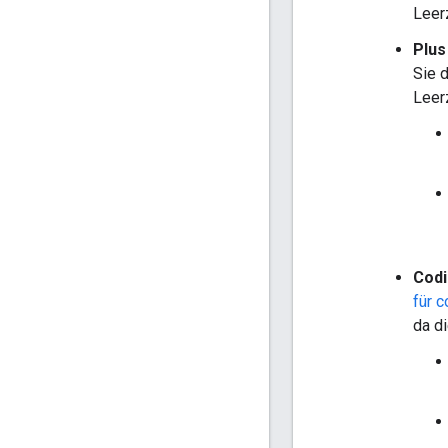
Leer
Plus
Sie 
Leer
Codi
für c
da di