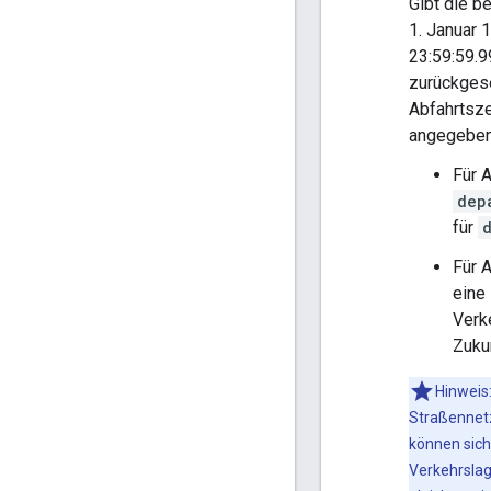
Gibt die b
1. Januar 
23:59:59.
zurückgese
Abfahrtsze
angegeben
Für 
dep
für
Für 
eine 
Verk
Zukun
Hinweis
Straßennetz
können sich
Verkehrslag