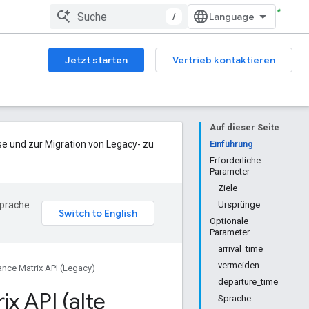
/
Jetzt starten
Vertrieb kontaktieren
Auf dieser Seite
se und zur Migration von Legacy- zu
Einführung
Erforderliche
Parameter
Ziele
Sprache
Ursprünge
Optionale
Parameter
arrival_time
vermeiden
ance Matrix API (Legacy)
departure_time
x API (alte
Sprache