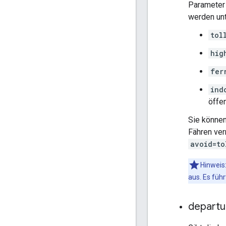
Parameter 
werden unt
tol
hig
fer
ind
öffen
Sie können
Fähren ver
avoid=to
Hinweis
aus. Es füh
departu