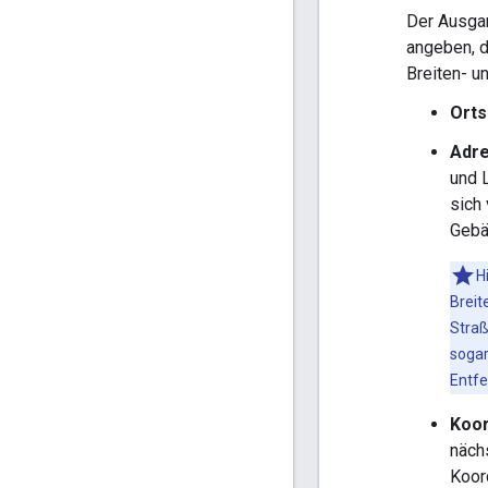
Der Ausgan
angeben, d
Breiten- u
Orts
Adr
und 
sich
Gebä
H
Breit
Straß
sogar
Entfe
Koor
näch
Koor