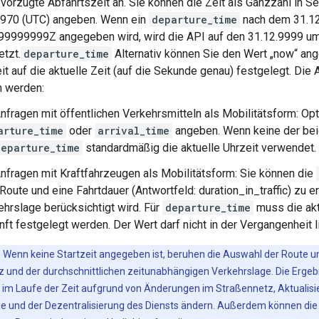
evorzugte Abfahrtszeit an. Sie können die Zeit als Ganzzahl in S
1970 (UTC) angeben. Wenn ein
departure_time
nach dem 31.1
999999999Z angegeben wird, wird die API auf den 31.12.9999 
tzt.
departure_time
Alternativ können Sie den Wert „now“ ang
it auf die aktuelle Zeit (auf die Sekunde genau) festgelegt. Die 
 werden:
Anfragen mit öffentlichen Verkehrsmitteln als Mobilitätsform: Op
arture_time
oder
arrival_time
angeben. Wenn keine der bei
departure_time
standardmäßig die aktuelle Uhrzeit verwendet.
Anfragen mit Kraftfahrzeugen als Mobilitätsform: Sie können die
Route und eine Fahrtdauer (Antwortfeld: duration_in_traffic) zu e
ehrslage berücksichtigt wird. Für
departure_time
muss die aktu
ft festgelegt werden. Der Wert darf nicht in der Vergangenheit l
: Wenn keine Startzeit angegeben ist, beruhen die Auswahl der Route u
 und der durchschnittlichen zeitunabhängigen Verkehrslage. Die Erge
 im Laufe der Zeit aufgrund von Änderungen im Straßennetz, Aktualisi
e und der Dezentralisierung des Diensts ändern. Außerdem können die