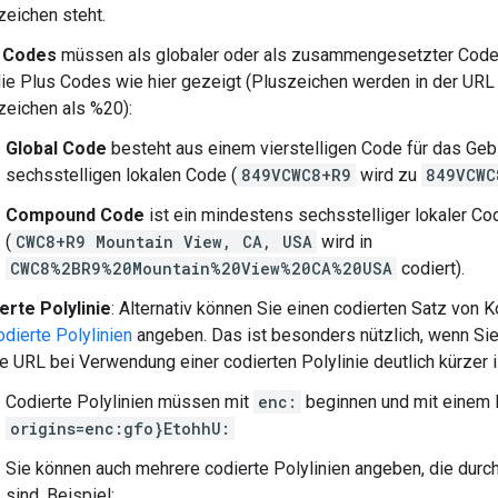
zeichen steht.
 Codes
müssen als globaler oder als zusammengesetzter Code 
die Plus Codes wie hier gezeigt (Pluszeichen werden in der URL 
zeichen als %20):
Global Code
besteht aus einem vierstelligen Code für das Ge
sechsstelligen lokalen Code (
849VCWC8+R9
wird zu
849VCWC
Compound Code
ist ein mindestens sechsstelliger lokaler Co
(
CWC8+R9 Mountain View, CA, USA
wird in
CWC8%2BR9%20Mountain%20View%20CA%20USA
codiert).
erte Polylinie
: Alternativ können Sie einen codierten Satz von
odierte Polylinien
angeben. Das ist besonders nützlich, wenn Si
e URL bei Verwendung einer codierten Polylinie deutlich kürzer i
Codierte Polylinien müssen mit
enc:
beginnen und mit einem
origins=enc:gfo}EtohhU:
Sie können auch mehrere codierte Polylinien angeben, die dur
sind. Beispiel: