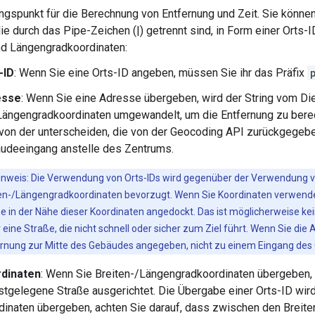
gspunkt für die Berechnung von Entfernung und Zeit. Sie könne
ie durch das Pipe-Zeichen (|) getrennt sind, in Form einer Orts-
nd Längengradkoordinaten:
-ID
: Wenn Sie eine Orts-ID angeben, müssen Sie ihr das Präfix
esse
: Wenn Sie eine Adresse übergeben, wird der String vom Die
Längengradkoordinaten umgewandelt, um die Entfernung zu bere
 von der unterscheiden, die von der Geocoding API zurückgegeben 
udeeingang anstelle des Zentrums.
inweis: Die Verwendung von Orts-IDs wird gegenüber der Verwendung 
en-/Längengradkoordinaten bevorzugt. Wenn Sie Koordinaten verwende
e in der Nähe dieser Koordinaten angedockt. Das ist möglicherweise k
 eine Straße, die nicht schnell oder sicher zum Ziel führt. Wenn Sie die
rnung zur Mitte des Gebäudes angegeben, nicht zu einem Eingang des
dinaten
: Wenn Sie Breiten-/Längengradkoordinaten übergeben,
stgelegene Straße ausgerichtet. Die Übergabe einer Orts-ID wir
dinaten übergeben, achten Sie darauf, dass zwischen den Breit