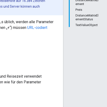
DistanceMatrixEl
e Webdienste auf 16.384 Zeichen
ement
oxys und Server können auch
Preis
DistanceMatrixEl
ementStatus
Ls üblich, werden alle Parameter
TextValueObject
ichen „+“) müssen
URL-codiert
g und Reisezeit verwendet
ben wie für den Parameter