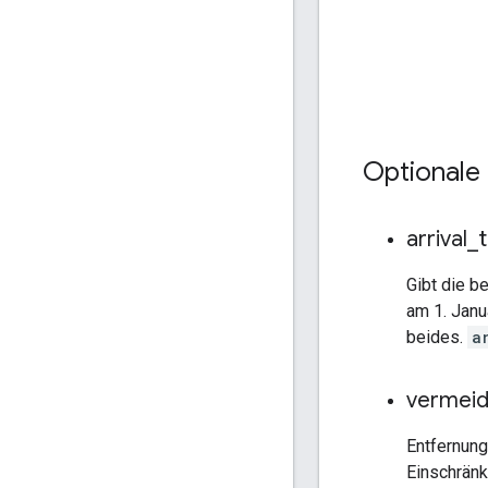
Optionale
arrival
_
Gibt die b
am 1. Jan
beides.
a
vermei
Entfernung
Einschränk