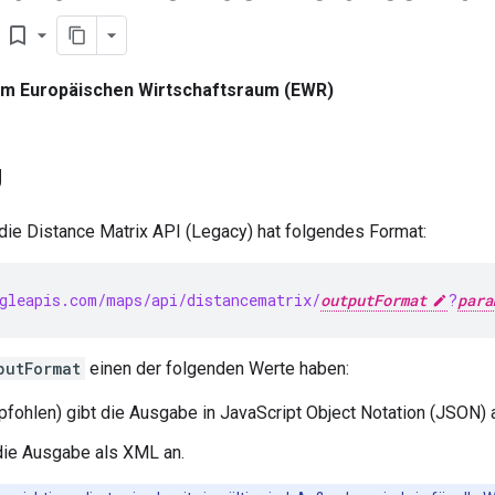
)
bookmark_border
 im Europäischen Wirtschaftsraum (EWR)
g
die Distance Matrix API (Legacy) hat folgendes Format:
gleapis.com/maps/api/distancematrix/
outputFormat
?
para
putFormat
einen der folgenden Werte haben:
fohlen) gibt die Ausgabe in JavaScript Object Notation (JSON) 
die Ausgabe als XML an.