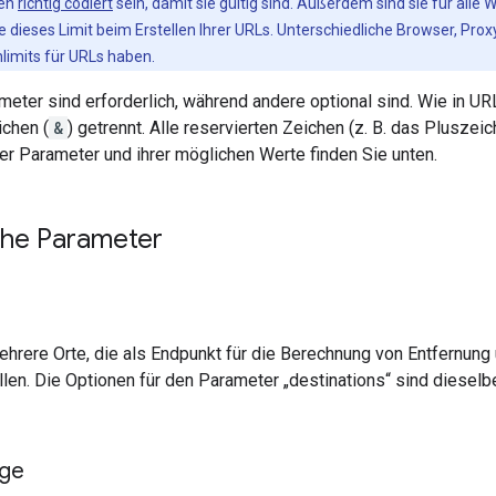
sen
richtig codiert
sein, damit sie gültig sind. Außerdem sind sie für all
 dieses Limit beim Erstellen Ihrer URLs. Unterschiedliche Browser, Pr
limits für URLs haben.
ter sind erforderlich, während andere optional sind. Wie in UR
chen (
&
) getrennt. Alle reservierten Zeichen (z. B. das Plusze
der Parameter und ihrer möglichen Werte finden Sie unten.
che Parameter
ehrere Orte, die als Endpunkt für die Berechnung von Entfernun
len. Die Optionen für den Parameter „destinations“ sind diesel
nge