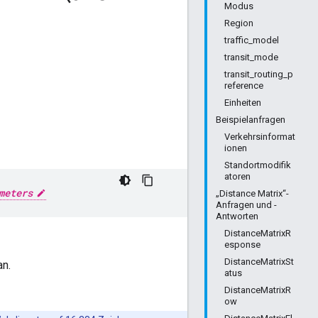
Modus
Region
traffic_model
transit_mode
transit_routing_p
reference
Einheiten
Beispielanfragen
Verkehrsinformat
ionen
Standortmodifik
atoren
meters
„Distance Matrix“-
Anfragen und -
Antworten
DistanceMatrixR
esponse
DistanceMatrixSt
an.
atus
DistanceMatrixR
ow