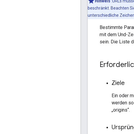
Hinweis
:URLs müs
beschränkt. Beachten Sie
unterschiedliche Zeichen
Bestimmte Parame
mit dem Und-Zei
sein. Die Liste 
Erforderli
Ziele
Ein oder m
werden sol
„origins“.
Ursprü