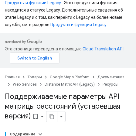
Продукты и функции Legacy
. Этот продукт или функция
находится в статусе Legacy. Дополнительные сведения об
этапе Legacy и о том, как перейти с Legacy на более новые
службы, см. в разделе
Продукты и функции Legacy
.
Эта страница переведена с помощью
Cloud Translation API
.
Главная
Товары
Google Maps Platform
Документация
Web Services
Distance Matrix API (Legacy)
Ресурсы
Поддерживаемые параметры API
матрицы расстояний (устаревшая
версия)
bookmark_border
Содержание