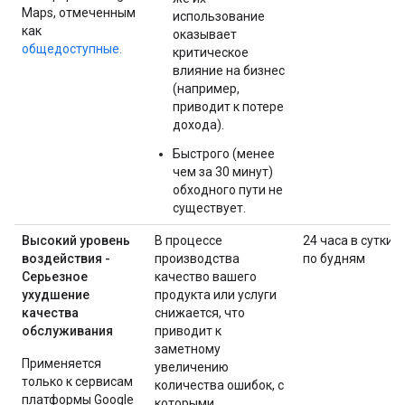
Maps, отмеченным
использование
как
оказывает
общедоступные.
критическое
влияние на бизнес
(например,
приводит к потере
дохода).
Быстрого (менее
чем за 30 минут)
обходного пути не
существует.
Высокий уровень
В процессе
24 часа в сутки
воздействия -
производства
по будням
Серьезное
качество вашего
ухудшение
продукта или услуги
качества
снижается, что
обслуживания
приводит к
заметному
Применяется
увеличению
только к сервисам
количества ошибок, с
платформы Google
которыми