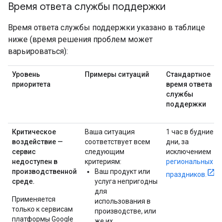
Время ответа службы поддержки
Время ответа службы поддержки указано в таблице
ниже (время решения проблем может
варьироваться):
Уровень
Примеры ситуаций
Стандартное
приоритета
время ответа
службы
поддержки
Критическое
Ваша ситуация
1 час в будние
воздействие —
соответствует всем
дни, за
сервис
следующим
исключением
недоступен в
критериям:
региональных
производственной
Ваш продукт или
праздников.
среде.
услуга непригодны
для
Применяется
использования в
только к сервисам
производстве, или
платформы Google
же их