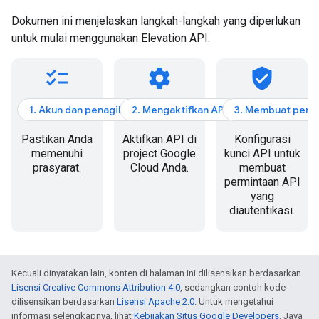
Dokumen ini menjelaskan langkah-langkah yang diperlukan
untuk mulai menggunakan Elevation API.
checklist
settings
verified_user
1. Akun dan penagihan
2. Mengaktifkan API
3. Membuat perm
Pastikan Anda
Aktifkan API di
Konfigurasi
memenuhi
project Google
kunci API untuk
prasyarat.
Cloud Anda.
membuat
permintaan API
yang
diautentikasi.
Kecuali dinyatakan lain, konten di halaman ini dilisensikan berdasarkan
Lisensi Creative Commons Attribution 4.0
, sedangkan contoh kode
dilisensikan berdasarkan
Lisensi Apache 2.0
. Untuk mengetahui
informasi selengkapnya, lihat
Kebijakan Situs Google Developers
. Java