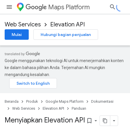
Maps Platform
Web Services
Elevation API
Mulai
Hubungi bagian penjualan
Google menggunakan teknologi AI untuk menerjemahkan konten
ke dalam bahasa pilihan Anda. Terjemahan AI mungkin
mengandung kesalahan.
Beranda
Produk
Google Maps Platform
Dokumentasi
Web Services
Elevation API
Panduan
Menyiapkan Elevation API
bookmark_border