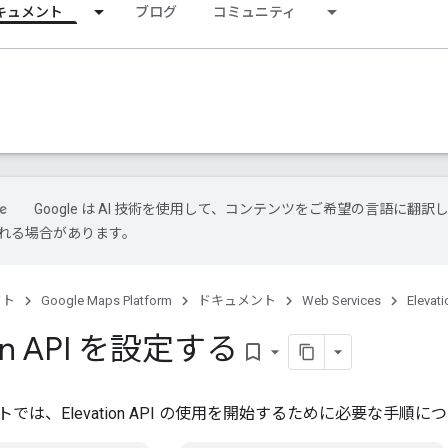
キュメント
ブログ
コミュニティ
Google は AI 技術を使用して、コンテンツをご希望の言語に翻訳し
れる場合があります。
クト
Google Maps Platform
ドキュメント
Web Services
Elevati
ion API を設定する
bookmark_border
では、Elevation API の使用を開始するために必要な手順