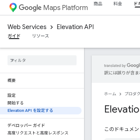
商品
料金
ド
Maps Platform
Web Services
Elevation API
ガイド
リソース
訳には誤りが含ま
概要
ホーム
プロダ
設定
開始する
Elevat
Elevation API を設定する
デベロッパー ガイド
このドキュメント
高度リクエストと高度レスポンス