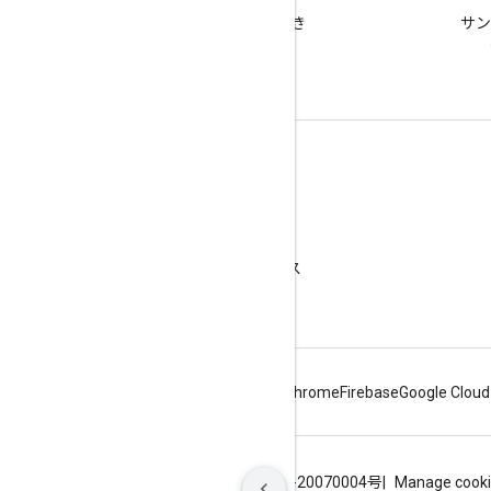
google-maps タグで質問でき
サン
ます。
詳細
よくある質問
API Picker
API の保護に関するベスト プラクティス
ウェブサービスの使用を最適化する
Android
Chrome
Firebase
Google Cloud
利用規約
プライバシー
ICP证合字B2-20070004号
Manage cook