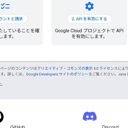
checklist
settings
アカウントと請求
2. API を有効にする
たしていることを確
Google Cloud プロジェクトで API
します。
を有効にします。
のページのコンテンツは
クリエイティブ・コモンズの表示 4.0 ライセンス
によ
ます。詳しくは、
Google Developers サイトのポリシー
をご覧ください。Java 
TC。
GitHub
Discord