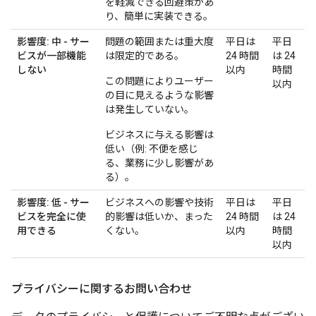
を軽減できる回避策があ
り、簡単に実装できる。
影響度: 中 - サー
問題の範囲または重大度
平日は
平日
ビスが一部機能
は限定的である。
24 時間
は 24
しない
以内
時間
この問題によりユーザー
以内
の目に見えるような影響
は発生していない。
ビジネスに与える影響は
低い（例: 不便を感じ
る、業務に少し影響があ
る）。
影響度: 低 - サー
ビジネスへの影響や技術
平日は
平日
ビスを完全に使
的影響は低いか、まった
24 時間
は 24
用できる
くない。
以内
時間
以内
プライバシーに関するお問い合わせ