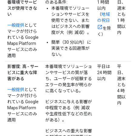
番環境でサービ
のある条件:
1 時間
日、
スが使用できな
本番環境でソリュー
以内
週末
い
ションやサービスを
（
地域
とも
使用できない、また
の祝日
1 時
一般提供
として
はビジネスへの影響
間以
を除
マークが付けら
度が大（例: 減収）。
内
く）
れている Google
簡単（30 分以内）に
Maps Platform
実装できる回避策が
サービスにのみ
ない。
適用
影響度: 高 - サー
本番環境でソリューショ
平日は
平
ビスに重大な障
ンやサービスの質が落
24 時間
日、
害がある
ち、ユーザーが経験する
以内
週末
エラーの発生率が明らか
とも
一般提供
として
に高くなっている。
4 時
マークが付けら
間以
れている Google
ビジネスに与える影響が
内
Maps Platform
中程度である（例: 減収
サービスにのみ
や生産性低下などの恐れ
適用
がある）。
ビジネスへの重大な影響