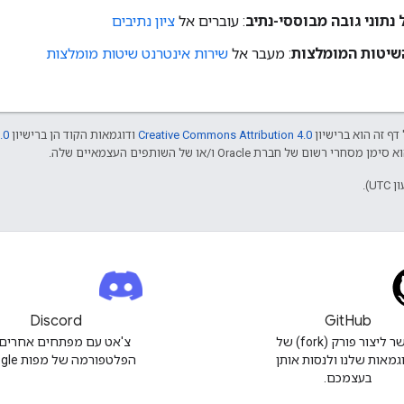
 נתוני גובה מבוססי-נתיב
: עוברים אל
ציון נתיבים
השיטות המומלצות
: מעבר אל
שירות אינטרנט שיטות מומלצות
דף זה הוא ברישיון
Creative Commons Attribution 4.0
ודוגמאות הקוד הן ברישיון
.0
Discord
GitHub
אפשר ליצור פורק (fork) של
צ'אט עם מפתחים אחרים 
גמאות שלנו ולנסות אותן
הפלטפורמה של מפות Google.
בעצמכם.