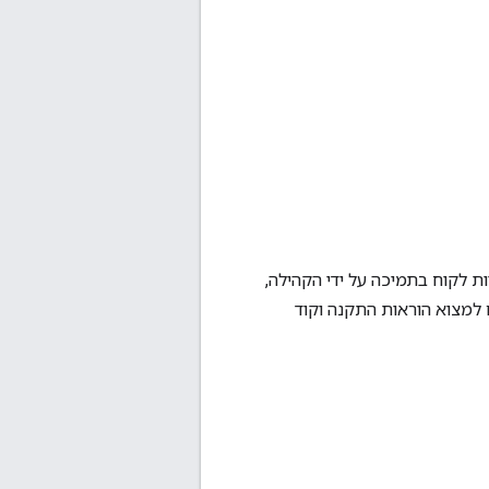
Node.j למפות Google השירותים הם ספריות לקוח בתמיכה על ידי הקהילה,
Git, שם אפשר גם למצוא הוראות התקנה וקוד