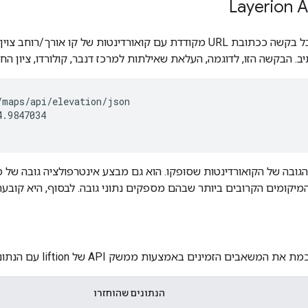
ה-liftion API מקבל בקשה ככתובת URL מקודדת עם קואורדינטות של קו א
. הבקשה הזו, לדוגמה, העלאת שאילתות למרכז דנבר, קולורדו, ציון החזרה 
maps/api/elevation/json

.9847034

גובה של הקואורדינטות שסופקו. הוא גם מבצע אינטרפולציה גובה של 
יקומים הקרובים ביותר שבהם מספקים נתוני גובה. לבסוף, היא קובעת
ים הזמינים באמצעות ממשק API של liftion עם הנתונים שהוא מחזיר.
הנתונים שהוחזרו