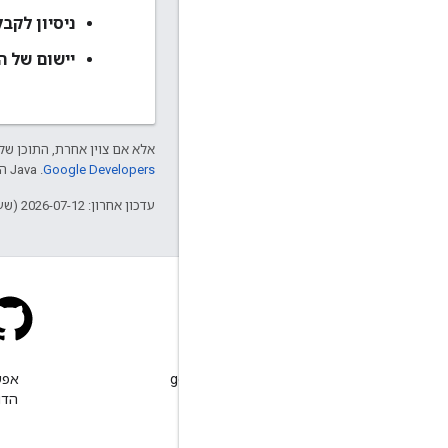
ניסיון לקבל
יישום של 
אלא אם צוין אחרת, התוכן של 
Google Developers‏
.‏ Java הוא סימן מסחרי רשום של חברת Oracle ו/או של השותפים העצמאיים שלה.
עדכון אחרון: 2026-07-12 (שעון UTC).
Stack Overflow
שולחים שאלה עם התג google-
maps.
הדו