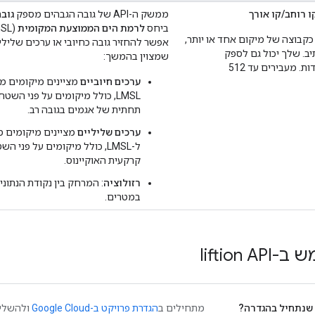
ו רוחב/קו אורך
ממשק ה-API של גובה הגבהים מספק
גוב
ביחס
לרמת הים הממוצעת המקומית
 כקבוצה של מיקום אחד או יותר,
אפשר להחזיר גובה כחיובי או ערכים שלילי
יב. שלך יכול גם לספק
שמצוין בהמשך:
קואורדינטות מקודדות. מעבירים עד 512
ערכים חיוביים
מציינים מיקומים מ
LMSL, כולל מיקומים על פני השטח
תחתית של אגמים בגובה רב.
ערכים שליליים
מציינים מיקומים 
ל-LMSL, כולל מיקומים על פני ה
קרקעית האוקיינוס.
רזולוציה
: המרחק בין נקודת הנתוני
במטרים.
liftion 
שנתחיל בהגדרה?
מתחילים ב
הגדרת פרויקט ב-Google Cloud
ולהשלים