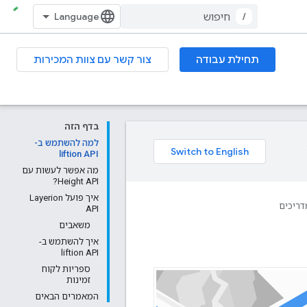
/
תחילת עבודה
צור קשר עם צוות המכירות
בדף הזה
למה להשתמש ב-
liftion API
מה אפשר לעשות עם
Height API?
איך פועל Layerion
דריכים
API
משאבים
איך להשתמש ב-
liftion API
ספריות לקוח
זמינות
המאמרים הבאים