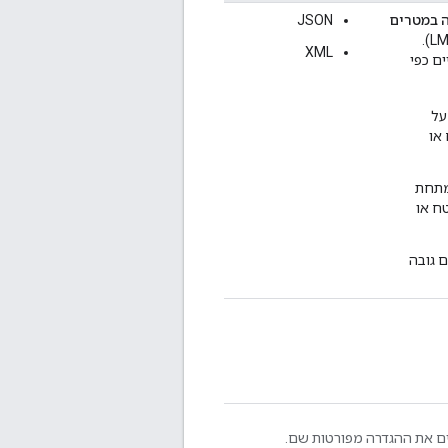
ה במטרים
JSON
(LMSL).
XML
ים כפי
על
 או
מתחת
שטח או
ם גובה
 את ההגדרה מפורטות שם.