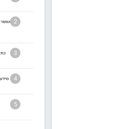
2
אפשר ל
3
כתי
4
מידע 
5