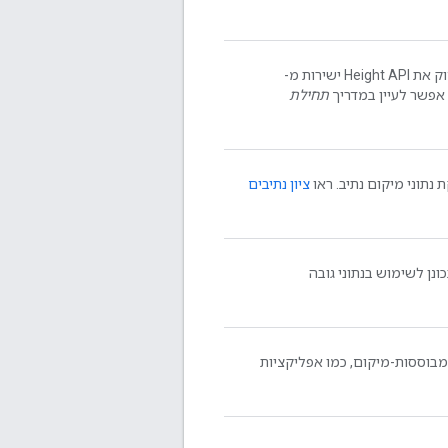
לאחר שיהיה לך מפתח API, ניתן יהיה להתחיל לבדוק את Height API ישירות מ-
אפשר לעיין במדריך
תחילת
תוני מיקום נתיב. ראו
ציון נתיבים
נן לשימוש בנתוני גובה
בוססות-מיקום, כמו אפליקציות