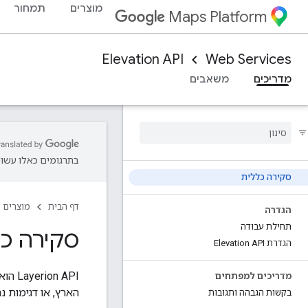
מוצרים
תמחור
Maps Platform
Elevation API
Web Services
מדריכים
משאבים
בתרגומים כאלו עשויו
סקירה כללית
דף הבית
מוצרים
הגדרה
תחילת עבודה
סקירה כללית על
הגדרת Elevation API
n API
מדריכים למפתחים
הארץ, או דגימות נת
בקשות הגבהה ותגובות