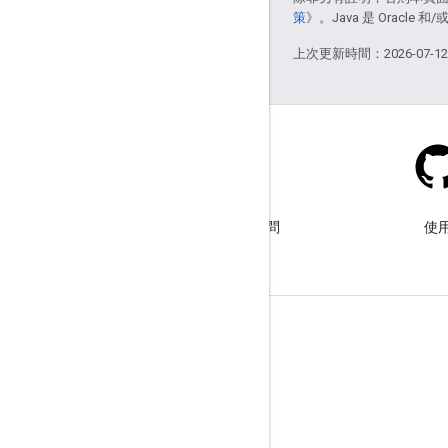
策
》。Java 是 Oracl
上次更新時間：2026-07-1
Stack Overflow
使用 google-maps 標記提出問
使用
題。
瞭解詳情
常見問題
API 挑選器
API 安全性最佳做法