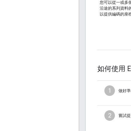
您可以從一或多
沿途的系列資料
以提供編碼的座標
如何使用 Ele
1
做好準
2
嘗試提