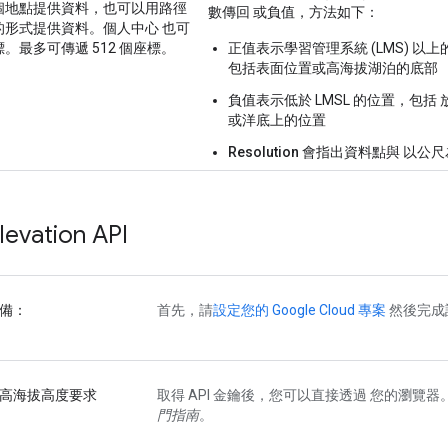
個地點提供資料，也可以用路徑
數傳回 或負值，方法如下：
的形式提供資料。個人中心 也可
。最多可傳遞 512 個座標。
正值
表示學習管理系統 (LMS) 以
包括表面位置或高海拔湖泊的底部
負值
表示低於 LMSL 的位置，包括
或洋底上的位置
Resolution
會指出資料點與 以公尺
vation API
備
：
首先，請
設定您的 Google Cloud 專案
然後完成
高海拔高度要求
取得 API 金鑰後，您可以直接透過 您的瀏覽器
門指南
。