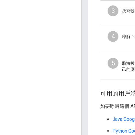
3
撰寫較
4
瞭解回
5
將海拔
己的應
可用的用戶
如要呼叫這個 A
Java Go
Python 