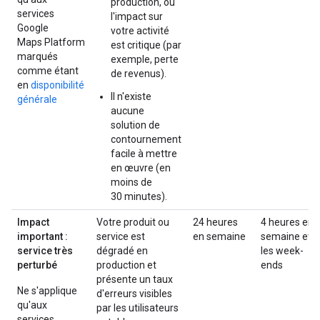
production, ou
services
l'impact sur
Google
votre activité
Maps Platform
est critique (par
marqués
exemple, perte
comme étant
de revenus).
en
disponibilité
Il n'existe
générale
aucune
solution de
contournement
facile à mettre
en œuvre (en
moins de
30 minutes).
Impact
Votre produit ou
24 heures
4 heures en
important :
service est
en semaine
semaine et
service très
dégradé en
les week-
perturbé
production et
ends
présente un taux
Ne s'applique
d'erreurs visibles
qu'aux
par les utilisateurs
services