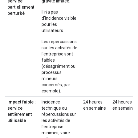
service
gravité limitée.
partiellement
Il n'a pas
perturbé
d'incidence visible
pour les
utilisateurs.
Les répercussions
sur les activités de
l'entreprise sont
faibles
(désagrément ou
processus
mineurs
concernés, par
exemple).
Impact faible :
Incidence
24 heures
24 heures
service
technique ou
en semaine
en semaine
entièrement
répercussions sur
utilisable
les activités de
l'entreprise
minimes, voire