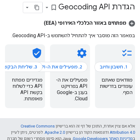
הגדרת Geocoding API
bookmark_border
מפתחים באזור הכלכלי האירופי (EEA)
במאמר הזה מוסבר איך להתחיל להשתמש ב-Geocoding API.
verified_user
settings
checklist
1. חשבון וחיוב
2. מפעילים את ה-API
3. שליחת הבקשה הראשונה
מוודאים שאתם
מפעילים את ה-
מגדירים מפתח
עומדים בדרישות
API בפרויקט
API כדי לשלוח
הסף.
בענן ב-Google
בקשת API
Cloud.
מאומתת.
אלא אם צוין אחרת, התוכן של דף זה הוא ברישיון
Creative Commons
Attribution 4.0
ודוגמאות הקוד הן ברישיון
Apache 2.0
. לפרטים, ניתן לעיין
ב
מדיניות האתר Google Developers‏
.‏ Java הוא סימן מסחרי רשום של חברת