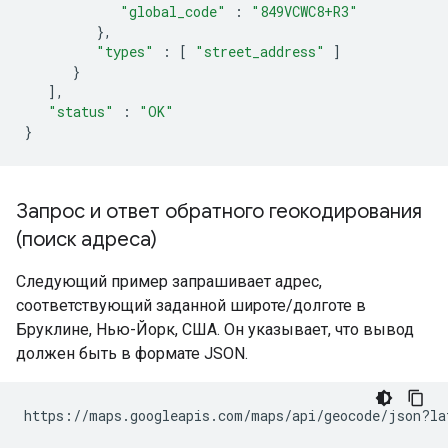
"global_code"
:
"849VCWC8+R3"
},
"types"
:
[
"street_address"
]
}
],
"status"
:
"OK"
}
Запрос и ответ обратного геокодирования
(поиск адреса)
Следующий пример запрашивает адрес,
соответствующий заданной широте/долготе в
Бруклине, Нью-Йорк, США. Он указывает, что вывод
должен быть в формате JSON.
https://maps.googleapis.com/maps/api/geocode/json?la