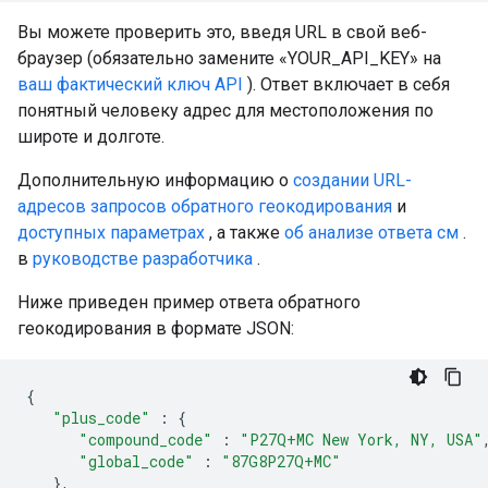
Вы можете проверить это, введя URL в свой веб-
браузер (обязательно замените «YOUR_API_KEY» на
ваш фактический ключ API
). Ответ включает в себя
понятный человеку адрес для местоположения по
широте и долготе.
Дополнительную информацию о
создании URL-
адресов запросов обратного геокодирования
и
доступных параметрах
, а также
об анализе ответа см
.
в
руководстве разработчика
.
Ниже приведен пример ответа обратного
геокодирования в формате JSON:
{
"plus_code"
:
{
"compound_code"
:
"P27Q+MC New York, NY, USA"
"global_code"
:
"87G8P27Q+MC"
},