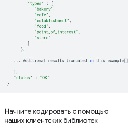
"types"
:
[
"bakery"
,
"cafe"
,
"establishment"
,
"food"
,
"point_of_interest"
,
"store"
]
},
...
Additional
results
truncated
in
this
example
[
],
"status"
:
"OK"
}
Начните кодировать с помощью
наших клиентских библиотек