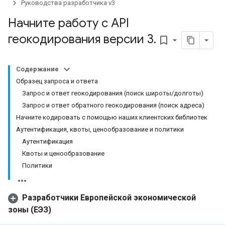
Руководства разработчика v3
Начните работу с API
геокодирования версии 3
.
bookmark_border
Содержание
Образец запроса и ответа
Запрос и ответ геокодирования (поиск широты/долготы)
Запрос и ответ обратного геокодирования (поиск адреса)
Начните кодировать с помощью наших клиентских библиотек
Аутентификация, квоты, ценообразование и политики
Аутентификация
Квоты и ценообразование
Политики
Разработчики Европейской экономической
зоны (ЕЭЗ)