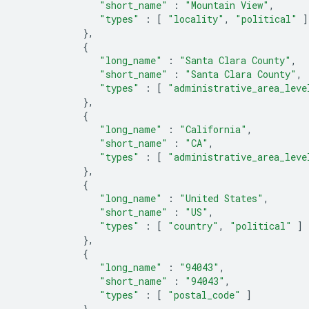
"short_name"
:
"Mountain View"
,
"types"
:
[
"locality"
,
"political"
]
},
{
"long_name"
:
"Santa Clara County"
,
"short_name"
:
"Santa Clara County"
,
"types"
:
[
"administrative_area_leve
},
{
"long_name"
:
"California"
,
"short_name"
:
"CA"
,
"types"
:
[
"administrative_area_leve
},
{
"long_name"
:
"United States"
,
"short_name"
:
"US"
,
"types"
:
[
"country"
,
"political"
]
},
{
"long_name"
:
"94043"
,
"short_name"
:
"94043"
,
"types"
:
[
"postal_code"
]
}