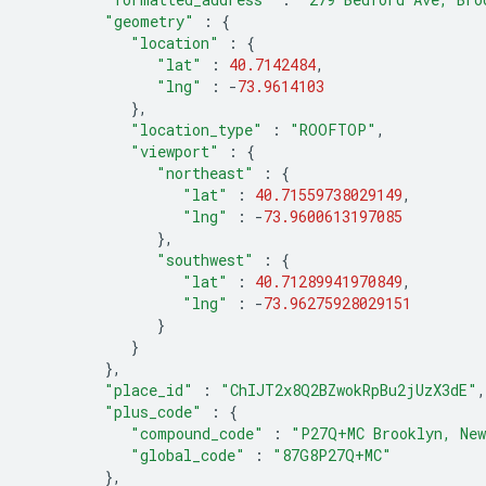
"geometry"
:
{
"location"
:
{
"lat"
:
40.7142484
,
"lng"
:
-
73.9614103
},
"location_type"
:
"ROOFTOP"
,
"viewport"
:
{
"northeast"
:
{
"lat"
:
40.71559738029149
,
"lng"
:
-
73.9600613197085
},
"southwest"
:
{
"lat"
:
40.71289941970849
,
"lng"
:
-
73.96275928029151
}
}
},
"place_id"
:
"ChIJT2x8Q2BZwokRpBu2jUzX3dE"
,
"plus_code"
:
{
"compound_code"
:
"P27Q+MC Brooklyn, New
"global_code"
:
"87G8P27Q+MC"
},