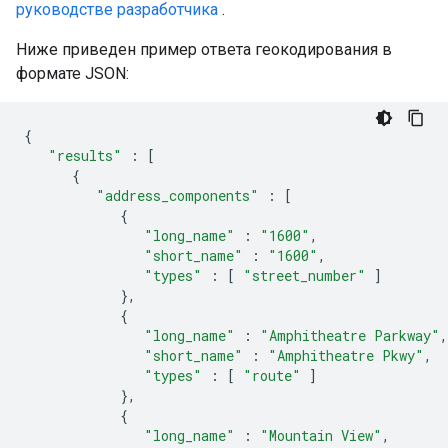
руководстве разработчика
.
Ниже приведен пример ответа геокодирования в
формате JSON:
{
"results"
:
[
{
"address_components"
:
[
{
"long_name"
:
"1600"
,
"short_name"
:
"1600"
,
"types"
:
[
"street_number"
]
},
{
"long_name"
:
"Amphitheatre Parkway"
,
"short_name"
:
"Amphitheatre Pkwy"
,
"types"
:
[
"route"
]
},
{
"long_name"
:
"Mountain View"
,