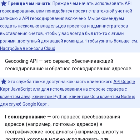
Прежде чем начать:
Прежде чем начать использовать API
геокодирования, вам понадобится проект с платежной учетной
записью и API геокодирования включено. Мы рекомендуем
создать несколько владельцев проектов и администраторов
выставления счетов, чтобы у вас всегда был кто-то с этими
ролями, доступный для вашей команды. Чтобы узнать больше, см.
Настройка в консоли Cloud
.
Geocoding API — это сервис, обеспечивающий
геокодирование и обратное геокодирование адресов.
Эта служба также доступна как часть клиентского
API Google
Карт JavaScript
или для использования на стороне сервера с
клиентом Java, клиентом Python, клиентом Go и клиентом Node.js
для служб Google Карт
.
Геокодирование
— это процесс преобразования
адресов (например, почтовых адресов) в
географические координаты (например, широту и
долготу), которые можно использовать для