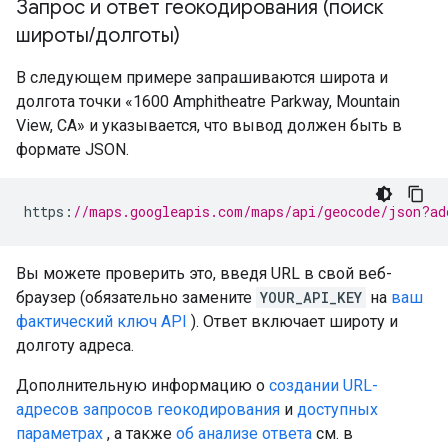
Запрос и ответ геокодирования (поиск
широты
/
долготы)
В следующем примере запрашиваются широта и
долгота точки «1600 Amphitheatre Parkway, Mountain
View, CA» и указывается, что вывод должен быть в
формате JSON.
https
:
//maps.googleapis.com/maps/api/geocode/json?ad
Вы можете проверить это, введя URL в свой веб-
браузер (обязательно замените
YOUR_API_KEY
на
ваш
фактический ключ API
). Ответ включает широту и
долготу адреса.
Дополнительную информацию о
создании URL-
адресов запросов геокодирования
и
доступных
параметрах
, а также
об анализе ответа
см. в