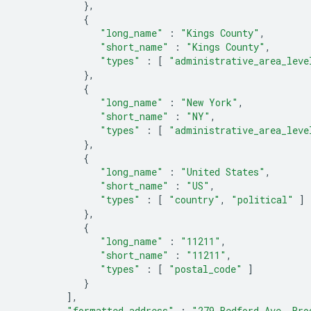
},
{
"long_name"
:
"Kings County"
,
"short_name"
:
"Kings County"
,
"types"
:
[
"administrative_area_leve
},
{
"long_name"
:
"New York"
,
"short_name"
:
"NY"
,
"types"
:
[
"administrative_area_leve
},
{
"long_name"
:
"United States"
,
"short_name"
:
"US"
,
"types"
:
[
"country"
,
"political"
]
},
{
"long_name"
:
"11211"
,
"short_name"
:
"11211"
,
"types"
:
[
"postal_code"
]
}
],
"formatted_address"
:
"279 Bedford Ave, Bro