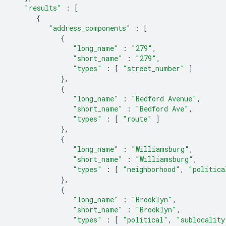
"results"
:
[
{
"address_components"
:
[
{
"long_name"
:
"279"
,
"short_name"
:
"279"
,
"types"
:
[
"street_number"
]
},
{
"long_name"
:
"Bedford Avenue"
,
"short_name"
:
"Bedford Ave"
,
"types"
:
[
"route"
]
},
{
"long_name"
:
"Williamsburg"
,
"short_name"
:
"Williamsburg"
,
"types"
:
[
"neighborhood"
,
"politica
},
{
"long_name"
:
"Brooklyn"
,
"short_name"
:
"Brooklyn"
,
"types"
:
[
"political"
,
"sublocality