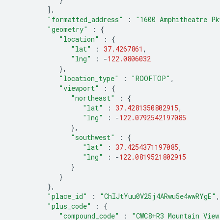
],
"formatted_address"
:
"1600 Amphitheatre Pk
"geometry"
:
{
"location"
:
{
"lat"
:
37.4267861
,
"lng"
:
-
122.0806032
},
"location_type"
:
"ROOFTOP"
,
"viewport"
:
{
"northeast"
:
{
"lat"
:
37.4281350802915
,
"lng"
:
-
122.0792542197085
},
"southwest"
:
{
"lat"
:
37.4254371197085
,
"lng"
:
-
122.0819521802915
}
}
},
"place_id"
:
"ChIJtYuu0V25j4ARwu5e4wwRYgE"
,
"plus_code"
:
{
"compound_code"
:
"CWC8+R3 Mountain View