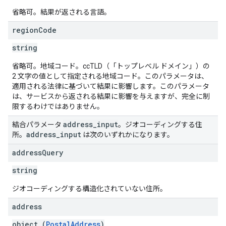
省略可。結果が返される言語。
region
Code
string
省略可。地域コード。ccTLD（「トップレベル ドメイン」）の
2 文字の値として指定される地域コード。このパラメータは、
適用される法律に基づいて結果に影響します。このパラメータ
は、サービスから返される結果に影響を与えますが、完全に制
限するわけではありません。
address
_
input
結合パラメータ
。ジオコーディングする住
address
_
input
所。
は次のいずれかになります。
address
Query
string
ジオコーディングする構造化されていない住所。
address
object (
PostalAddress
)