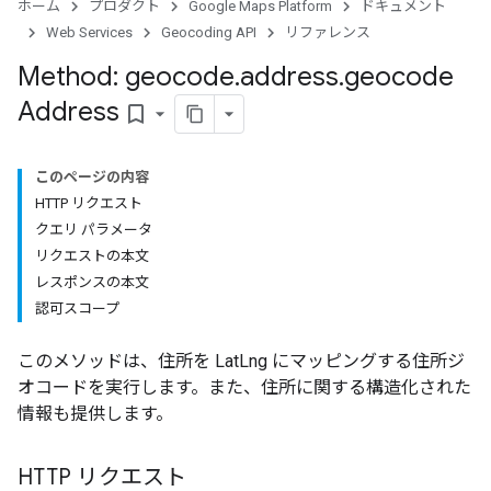
ホーム
プロダクト
Google Maps Platform
ドキュメント
Web Services
Geocoding API
リファレンス
Method: geocode
.
address
.
geocode
Address
bookmark_border
このページの内容
HTTP リクエスト
クエリ パラメータ
リクエストの本文
レスポンスの本文
認可スコープ
このメソッドは、住所を LatLng にマッピングする住所ジ
オコードを実行します。また、住所に関する構造化された
情報も提供します。
HTTP リクエスト