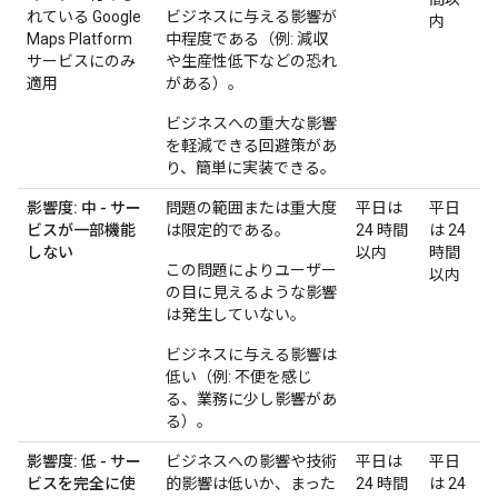
れている Google
ビジネスに与える影響が
内
Maps Platform
中程度である（例: 減収
サービスにのみ
や生産性低下などの恐れ
適用
がある）。
ビジネスへの重大な影響
を軽減できる回避策があ
り、簡単に実装できる。
影響度: 中 - サー
問題の範囲または重大度
平日は
平日
ビスが一部機能
は限定的である。
24 時間
は 24
しない
以内
時間
この問題によりユーザー
以内
の目に見えるような影響
は発生していない。
ビジネスに与える影響は
低い（例: 不便を感じ
る、業務に少し影響があ
る）。
影響度: 低 - サー
ビジネスへの影響や技術
平日は
平日
ビスを完全に使
的影響は低いか、まった
24 時間
は 24