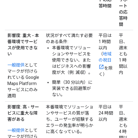
答時間
ート
の応
答時
間
影響度: 重大 - 本
状況がすべて満たす必要
平日は
平
番環境でサービ
のある条件:
1 時間
日、
スが使用できな
本番環境でソリュー
以内
週末
い
ションやサービスを
（
地域
とも
使用できない、また
の祝日
1 時
一般提供
として
はビジネスへの影響
間以
を除
マークが付けら
度が大（例: 減収）。
内
く）
れている Google
簡単（30 分以内）に
Maps Platform
実装できる回避策が
サービスにのみ
ない。
適用
影響度: 高 - サー
本番環境でソリューショ
平日は
平
ビスに重大な障
ンやサービスの質が落
24 時間
日、
害がある
ち、ユーザーが経験する
以内
週末
エラーの発生率が明らか
とも
一般提供
として
に高くなっている。
4 時
マークが付けら
間以