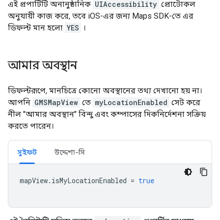
এই প্রপার্টিটি অনানুষ্ঠানিক
UIAccessibility
প্রোটোকল
অনুযায়ী কাজ করে, তবে iOS-এর জন্য Maps SDK-তে এর
ডিফল্ট মান হলো
YES
।
আমার অবস্থান
ডিফল্টরূপে, মানচিত্রে কোনো অবস্থানের তথ্য দেখানো হয় না।
আপনি
GMSMapView
তে
myLocationEnabled
সেট করে
নীল "আমার অবস্থান" বিন্দু এবং কম্পাসের দিকনির্দেশনা সক্রিয়
করতে পারেন।
সুইফট
উদ্দেশ্য-সি
mapView
.
isMyLocationEnabled
=
true