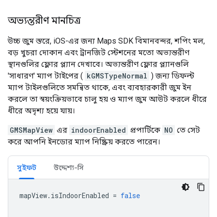
অভ্যন্তরীণ মানচিত্র
উচ্চ জুম স্তরে, iOS-এর জন্য Maps SDK বিমানবন্দর, শপিং মল,
বড় খুচরা দোকান এবং ট্রানজিট স্টেশনের মতো অভ্যন্তরীণ
স্থানগুলির ফ্লোর প্ল্যান দেখাবে। অভ্যন্তরীণ ফ্লোর প্ল্যানগুলি
'সাধারণ' ম্যাপ টাইপের (
kGMSTypeNormal
) জন্য ডিফল্ট
ম্যাপ টাইলগুলিতে সমন্বিত থাকে, এবং ব্যবহারকারী জুম ইন
করলে তা স্বয়ংক্রিয়ভাবে চালু হয় ও ম্যাপ জুম আউট করলে ধীরে
ধীরে অদৃশ্য হয়ে যায়।
GMSMapView
এর
indoorEnabled
প্রপার্টিকে
NO
তে সেট
করে আপনি ইনডোর ম্যাপ নিষ্ক্রিয় করতে পারেন।
সুইফট
উদ্দেশ্য-সি
mapView
.
isIndoorEnabled
=
false