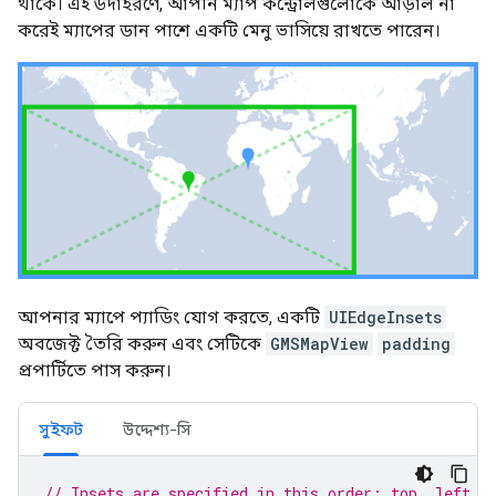
থাকে। এই উদাহরণে, আপনি ম্যাপ কন্ট্রোলগুলোকে আড়াল না
করেই ম্যাপের ডান পাশে একটি মেনু ভাসিয়ে রাখতে পারেন।
আপনার ম্যাপে প্যাডিং যোগ করতে, একটি
UIEdgeInsets
অবজেক্ট তৈরি করুন এবং সেটিকে
GMSMapView
padding
প্রপার্টিতে পাস করুন।
সুইফট
উদ্দেশ্য-সি
// Insets are specified in this order: top, left, 