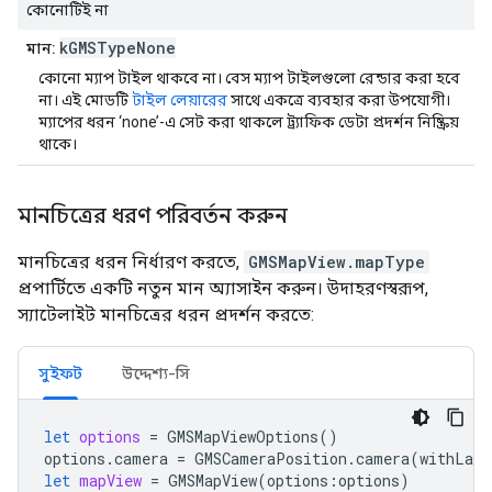
কোনোটিই না
kGMSTypeNone
মান:
কোনো ম্যাপ টাইল থাকবে না। বেস ম্যাপ টাইলগুলো রেন্ডার করা হবে
না। এই মোডটি
টাইল লেয়ারের
সাথে একত্রে ব্যবহার করা উপযোগী।
ম্যাপের ধরন ‘none’-এ সেট করা থাকলে ট্র্যাফিক ডেটা প্রদর্শন নিষ্ক্রিয়
থাকে।
মানচিত্রের ধরণ পরিবর্তন করুন
মানচিত্রের ধরন নির্ধারণ করতে,
GMSMapView.mapType
প্রপার্টিতে একটি নতুন মান অ্যাসাইন করুন। উদাহরণস্বরূপ,
স্যাটেলাইট মানচিত্রের ধরন প্রদর্শন করতে:
সুইফট
উদ্দেশ্য-সি
let
options
=
GMSMapViewOptions
()
options
.
camera
=
GMSCameraPosition
.
camera
(
withLati
let
mapView
=
GMSMapView
(
options
:
options
)