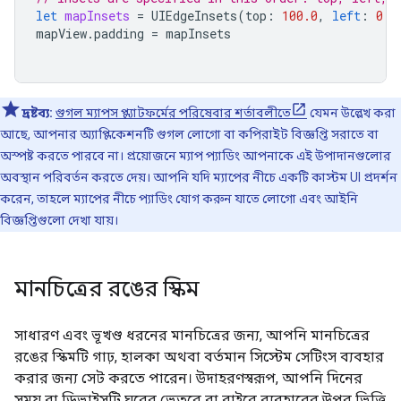
let
mapInsets
=
UIEdgeInsets
(
top
:
100.0
,
left
:
0.0
mapView
.
padding
=
mapInsets
দ্রষ্টব্য:
গুগল ম্যাপস প্ল্যাটফর্মের পরিষেবার শর্তাবলীতে
যেমন উল্লেখ করা
আছে, আপনার অ্যাপ্লিকেশনটি গুগল লোগো বা কপিরাইট বিজ্ঞপ্তি সরাতে বা
অস্পষ্ট করতে পারবে না। প্রয়োজনে ম্যাপ প্যাডিং আপনাকে এই উপাদানগুলোর
অবস্থান পরিবর্তন করতে দেয়। আপনি যদি ম্যাপের নীচে একটি কাস্টম UI প্রদর্শন
করেন, তাহলে ম্যাপের নীচে প্যাডিং যোগ করুন যাতে লোগো এবং আইনি
বিজ্ঞপ্তিগুলো দেখা যায়।
মানচিত্রের রঙের স্কিম
সাধারণ এবং ভূখণ্ড ধরনের মানচিত্রের জন্য, আপনি মানচিত্রের
রঙের স্কিমটি গাঢ়, হালকা অথবা বর্তমান সিস্টেম সেটিংস ব্যবহার
করার জন্য সেট করতে পারেন। উদাহরণস্বরূপ, আপনি দিনের
সময় বা ডিভাইসটি ঘরের ভেতরে বা বাইরে ব্যবহারের উপর ভিত্তি