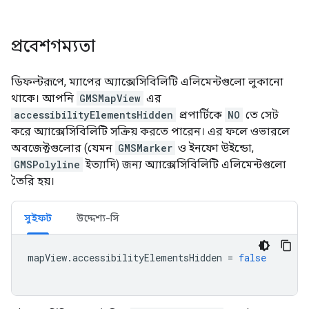
প্রবেশগম্যতা
ডিফল্টরূপে, ম্যাপের অ্যাক্সেসিবিলিটি এলিমেন্টগুলো লুকানো
থাকে। আপনি
GMSMapView
এর
accessibilityElementsHidden
প্রপার্টিকে
NO
তে সেট
করে অ্যাক্সেসিবিলিটি সক্রিয় করতে পারেন। এর ফলে ওভারলে
অবজেক্টগুলোর (যেমন
GMSMarker
ও ইনফো উইন্ডো,
GMSPolyline
ইত্যাদি) জন্য অ্যাক্সেসিবিলিটি এলিমেন্টগুলো
তৈরি হয়।
সুইফট
উদ্দেশ্য-সি
mapView
.
accessibilityElementsHidden
=
false