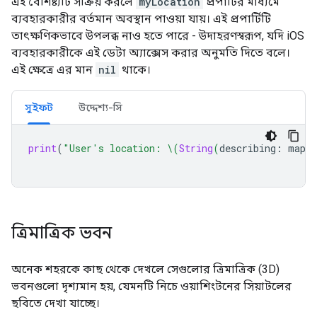
এই বৈশিষ্ট্যটি সক্রিয় করলে
myLocation
প্রপার্টির মাধ্যমে
ব্যবহারকারীর বর্তমান অবস্থান পাওয়া যায়। এই প্রপার্টিটি
তাৎক্ষণিকভাবে উপলব্ধ নাও হতে পারে - উদাহরণস্বরূপ, যদি iOS
ব্যবহারকারীকে এই ডেটা অ্যাক্সেস করার অনুমতি দিতে বলে।
এই ক্ষেত্রে এর মান
nil
থাকে।
সুইফট
উদ্দেশ্য-সি
print
(
"User's location: 
\(
String
(
describing
:
mapVi
ত্রিমাত্রিক ভবন
অনেক শহরকে কাছ থেকে দেখলে সেগুলোর ত্রিমাত্রিক (3D)
ভবনগুলো দৃশ্যমান হয়, যেমনটি নিচে ওয়াশিংটনের সিয়াটলের
ছবিতে দেখা যাচ্ছে।