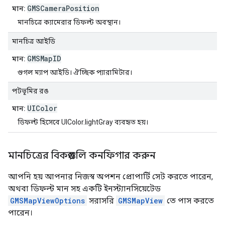
GMSCameraPosition
মান:
মানচিত্রে ক্যামেরার ডিফল্ট অবস্থান।
মানচিত্র আইডি
GMSMapID
মান:
গুগল ম্যাপ আইডি। ঐচ্ছিক প্যারামিটার।
পটভূমির রঙ
UIColor
মান:
ডিফল্ট হিসেবে UIColor.lightGray ব্যবহৃত হয়।
মানচিত্রের বিকল্পগুলি কনফিগার করুন
আপনি হয় আপনার নিজস্ব অপশন প্রোপার্টি সেট করতে পারেন,
অথবা ডিফল্ট মান সহ একটি ইনস্ট্যানসিয়েটেড
GMSMapViewOptions
সরাসরি
GMSMapView
তে পাস করতে
পারেন।