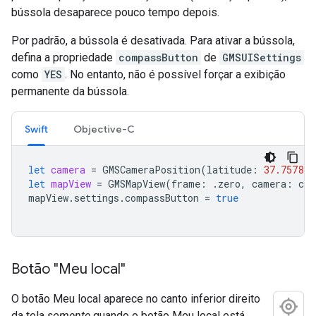
bússola desaparece pouco tempo depois.
Por padrão, a bússola é desativada. Para ativar a bússola,
defina a propriedade
compassButton
de
GMSUISettings
como
YES
. No entanto, não é possível forçar a exibição
permanente da bússola.
Swift
Objective-C
let
camera
=
GMSCameraPosition
(
latitude
:
37.757815
let
mapView
=
GMSMapView
(
frame
:
.
zero
,
camera
:
cam
mapView
.
settings
.
compassButton
=
true
Botão "Meu local"
O botão Meu local aparece no canto inferior direito
da tela
somente
quando o botão Meu local está