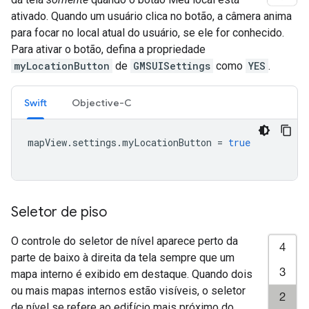
ativado. Quando um usuário clica no botão, a câmera anima
para focar no local atual do usuário, se ele for conhecido.
Para ativar o botão, defina a propriedade
myLocationButton
de
GMSUISettings
como
YES
.
Swift
Objective-C
mapView
.
settings
.
myLocationButton
=
true
Seletor de piso
O controle do seletor de nível aparece perto da
parte de baixo à direita da tela sempre que um
mapa interno é exibido em destaque. Quando dois
ou mais mapas internos estão visíveis, o seletor
de nível se refere ao edifício mais próximo do