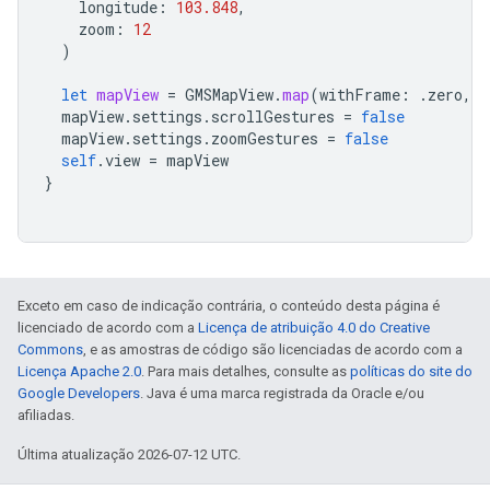
longitude
:
103.848
,
zoom
:
12
)
let
mapView
=
GMSMapView
.
map
(
withFrame
:
.
zero
,
c
mapView
.
settings
.
scrollGestures
=
false
mapView
.
settings
.
zoomGestures
=
false
self
.
view
=
mapView
}
Exceto em caso de indicação contrária, o conteúdo desta página é
licenciado de acordo com a
Licença de atribuição 4.0 do Creative
Commons
, e as amostras de código são licenciadas de acordo com a
Licença Apache 2.0
. Para mais detalhes, consulte as
políticas do site do
Google Developers
. Java é uma marca registrada da Oracle e/ou
afiliadas.
Última atualização 2026-07-12 UTC.