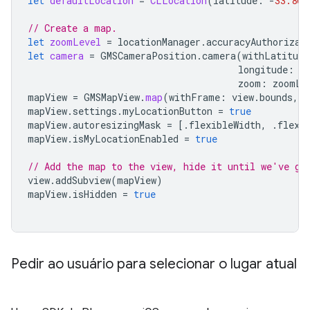
let
defaultLocation
=
CLLocation
(
latitude
:
-
33.869
// Create a map.
let
zoomLevel
=
locationManager
.
accuracyAuthorizat
let
camera
=
GMSCameraPosition
.
camera
(
withLatitude
longitude
:
d
zoom
:
zoomLe
mapView
=
GMSMapView
.
map
(
withFrame
:
view
.
bounds
,
c
mapView
.
settings
.
myLocationButton
=
true
mapView
.
autoresizingMask
=
[.
flexibleWidth
,
.
flexi
mapView
.
isMyLocationEnabled
=
true
// Add the map to the view, hide it until we've go
view
.
addSubview
(
mapView
)
mapView
.
isHidden
=
true
Pedir ao usuário para selecionar o lugar atual