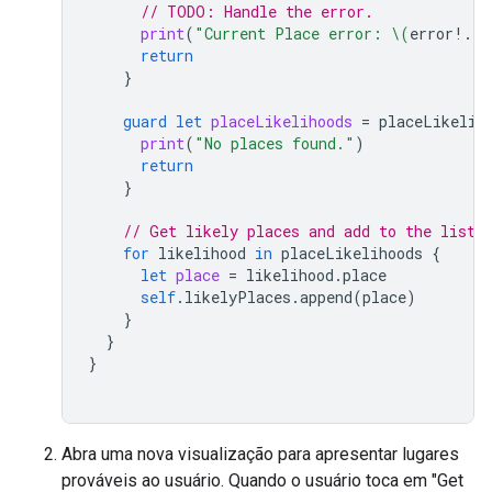
// TODO: Handle the error.
print
(
"Current Place error: 
\(
error
!.
lo
return
}
guard
let
placeLikelihoods
=
placeLikelih
print
(
"No places found."
)
return
}
// Get likely places and add to the list.
for
likelihood
in
placeLikelihoods
{
let
place
=
likelihood
.
place
self
.
likelyPlaces
.
append
(
place
)
}
}
}
Abra uma nova visualização para apresentar lugares
prováveis ao usuário. Quando o usuário toca em "Get