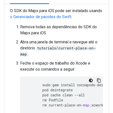
O SDK do Maps para iOS pode ser instalado usando
o Gerenciador de pacotes do Swift
.
Remova todas as dependências do SDK do
Maps para iOS.
Abra uma janela de terminal e navegue até o
diretório
tutorials/current-place-on-
map
.
Feche o espaço de trabalho do Xcode e
execute os comandos a seguir:
sudo
gem
install
cocoapods
-
deinteg
pod
deintegrate
pod
cache
clean
--
all
rm
Podfile
rm
current
-
place
-
on
-
map
.
xcworkspac