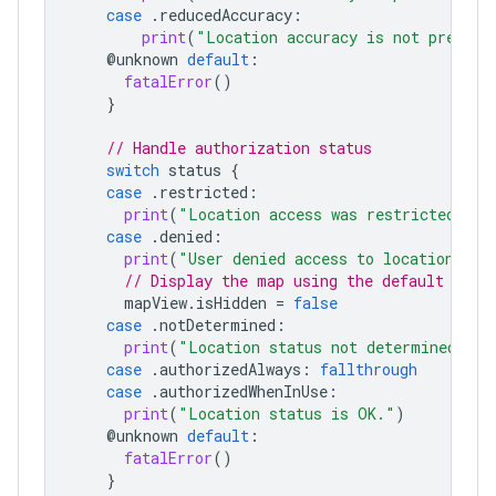
case
.
reducedAccuracy
:
print
(
"Location accuracy is not precise
@
unknown
default
:
fatalError
()
}
// Handle authorization status
switch
status
{
case
.
restricted
:
print
(
"Location access was restricted."
)
case
.
denied
:
print
(
"User denied access to location."
)
// Display the map using the default loca
mapView
.
isHidden
=
false
case
.
notDetermined
:
print
(
"Location status not determined."
)
case
.
authorizedAlways
:
fallthrough
case
.
authorizedWhenInUse
:
print
(
"Location status is OK."
)
@
unknown
default
:
fatalError
()
}