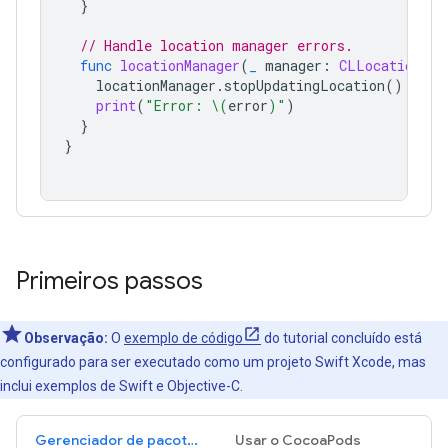
}
// Handle location manager errors.
func
locationManager
(
_
manager
:
CLLocationMan
locationManager
.
stopUpdatingLocation
()
print
(
"Error: 
\(
error
)
"
)
}
}
Primeiros passos
Observação:
O
exemplo de código
do tutorial concluído está
configurado para ser executado como um projeto Swift Xcode, mas
inclui exemplos de Swift e Objective-C.
Gerenciador de pacotes do Swift
Usar o CocoaPods