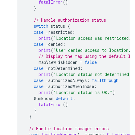
fatalError
()
}
// Handle authorization status
switch
status
{
case
.
restricted
:
print
(
"Location access was restricted."
case
.
denied
:
print
(
"User denied access to location."
// Display the map using the default lo
mapView
.
isHidden
=
false
case
.
notDetermined
:
print
(
"Location status not determined."
case
.
authorizedAlways
:
fallthrough
case
.
authorizedWhenInUse
:
print
(
"Location status is OK."
)
@
unknown
default
:
fatalError
()
}
}
// Handle location manager errors.
func
locationManager
(
_
manager
:
CLLocationM