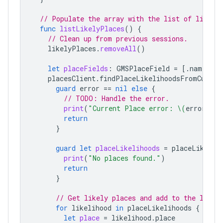
// Populate the array with the list of likely
func
listLikelyPlaces
()
{
// Clean up from previous sessions.
likelyPlaces
.
removeAll
()
let
placeFields
:
GMSPlaceField
=
[.
name
,
.
c
placesClient
.
findPlaceLikelihoodsFromCurren
guard
error
==
nil
else
{
// TODO: Handle the error.
print
(
"Current Place error: 
\(
error
!.
lo
return
}
guard
let
placeLikelihoods
=
placeLikelih
print
(
"No places found."
)
return
}
// Get likely places and add to the list.
for
likelihood
in
placeLikelihoods
{
let
place
=
likelihood
.
place