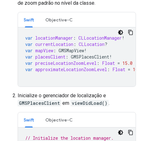
de zoom padrão no nível da classe.
Swift
Objective-C
var
locationManager
:
CLLocationManager
!
var
currentLocation
:
CLLocation
?
var
mapView
:
GMSMapView
!
var
placesClient
:
GMSPlacesClient
!
var
preciseLocationZoomLevel
:
Float
=
15.0
var
approximateLocationZoomLevel
:
Float
=
10.
Inicialize o gerenciador de localização e
GMSPlacesClient
em
viewDidLoad()
.
Swift
Objective-C
// Initialize the location manager.