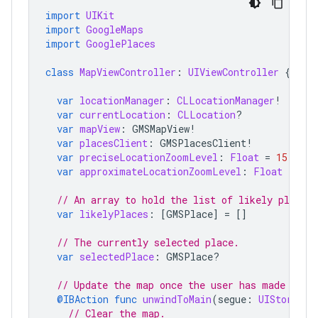
import
UIKit
import
GoogleMaps
import
GooglePlaces
class
MapViewController
:
UIViewController
{
var
locationManager
:
CLLocationManager
!
var
currentLocation
:
CLLocation
?
var
mapView
:
GMSMapView
!
var
placesClient
:
GMSPlacesClient
!
var
preciseLocationZoomLevel
:
Float
=
15.0
var
approximateLocationZoomLevel
:
Float
=
10.
// An array to hold the list of likely places.
var
likelyPlaces
:
[
GMSPlace
]
=
[]
// The currently selected place.
var
selectedPlace
:
GMSPlace
?
// Update the map once the user has made thei
@IBAction
func
unwindToMain
(
segue
:
UIStoryboa
// Clear the map.