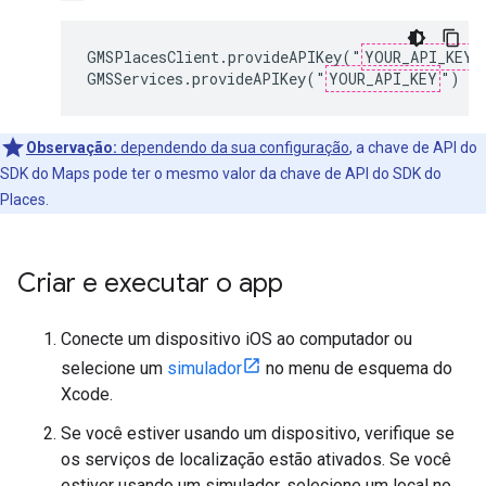
GMSPlacesClient.provideAPIKey("
YOUR_API_KEY
"
GMSServices.provideAPIKey("
YOUR_API_KEY
")
Observação:
dependendo da sua configuração
, a chave de API do
SDK do Maps pode ter o mesmo valor da chave de API do SDK do
Places.
Criar e executar o app
Conecte um dispositivo iOS ao computador ou
selecione um
simulador
no menu de esquema do
Xcode.
Se você estiver usando um dispositivo, verifique se
os serviços de localização estão ativados. Se você
estiver usando um simulador, selecione um local no