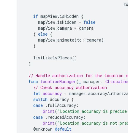
zoo
if
mapView
.
isHidden
{
mapView
.
isHidden
=
false
mapView
.
camera
=
camera
}
else
{
mapView
.
animate
(
to
:
camera
)
}
listLikelyPlaces
()
}
// Handle authorization for the location ma
func
locationManager
(
_
manager
:
CLLocationM
// Check accuracy authorization
let
accuracy
=
manager
.
accuracyAuthorizat
switch
accuracy
{
case
.
fullAccuracy
:
print
(
"Location accuracy is precise."
case
.
reducedAccuracy
:
print
(
"Location accuracy is not preci
@
unknown
default
: