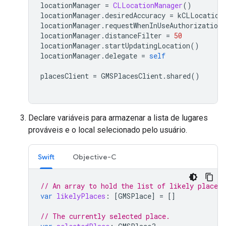
locationManager
=
CLLocationManager
()
locationManager
.
desiredAccuracy
=
kCLLocation
locationManager
.
requestWhenInUseAuthorization
locationManager
.
distanceFilter
=
50
locationManager
.
startUpdatingLocation
()
locationManager
.
delegate
=
self
placesClient
=
GMSPlacesClient
.
shared
()
Declare variáveis para armazenar a lista de lugares
prováveis e o local selecionado pelo usuário.
Swift
Objective-C
// An array to hold the list of likely places.
var
likelyPlaces
:
[
GMSPlace
]
=
[]
// The currently selected place.