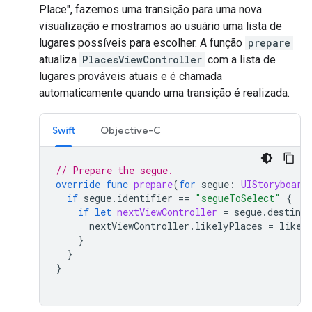
Place", fazemos uma transição para uma nova
visualização e mostramos ao usuário uma lista de
lugares possíveis para escolher. A função
prepare
atualiza
PlacesViewController
com a lista de
lugares prováveis atuais e é chamada
automaticamente quando uma transição é realizada.
Swift
Objective-C
// Prepare the segue.
override
func
prepare
(
for
segue
:
UIStoryboard
if
segue
.
identifier
==
"segueToSelect"
{
if
let
nextViewController
=
segue
.
destinat
nextViewController
.
likelyPlaces
=
likel
}
}
}