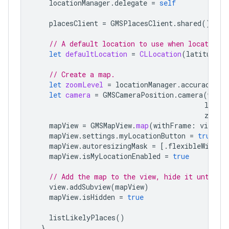
locationManager
.
delegate
=
self
placesClient
=
GMSPlacesClient
.
shared
()
// A default location to use when location 
let
defaultLocation
=
CLLocation
(
latitude
:
// Create a map.
let
zoomLevel
=
locationManager
.
accuracyAut
let
camera
=
GMSCameraPosition
.
camera
(
withL
longit
zoom
:
mapView
=
GMSMapView
.
map
(
withFrame
:
view
.
bo
mapView
.
settings
.
myLocationButton
=
true
mapView
.
autoresizingMask
=
[.
flexibleWidth
,
mapView
.
isMyLocationEnabled
=
true
// Add the map to the view, hide it until w
view
.
addSubview
(
mapView
)
mapView
.
isHidden
=
true
listLikelyPlaces
()
}