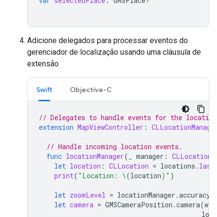
var
selectedPlace
:
GMSPlace
?
Adicione delegados para processar eventos do
gerenciador de localização usando uma cláusula de
extensão.
Swift
Objective-C
// Delegates to handle events for the locatio
extension
MapViewController
:
CLLocationManage
// Handle incoming location events.
func
locationManager
(
_
manager
:
CLLocationM
let
location
:
CLLocation
=
locations
.
last
print
(
"Location: 
\(
location
)
"
)
let
zoomLevel
=
locationManager
.
accuracyA
let
camera
=
GMSCameraPosition
.
camera
(
wit
long