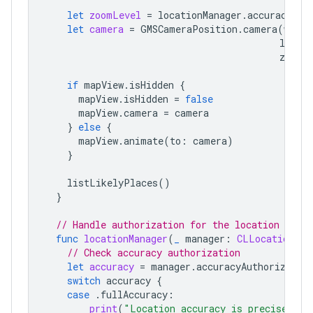
let
zoomLevel
=
locationManager
.
accuracyAut
let
camera
=
GMSCameraPosition
.
camera
(
withL
longit
zoom
:
if
mapView
.
isHidden
{
mapView
.
isHidden
=
false
mapView
.
camera
=
camera
}
else
{
mapView
.
animate
(
to
:
camera
)
}
listLikelyPlaces
()
}
// Handle authorization for the location mana
func
locationManager
(
_
manager
:
CLLocationMan
// Check accuracy authorization
let
accuracy
=
manager
.
accuracyAuthorizatio
switch
accuracy
{
case
.
fullAccuracy
:
print
(
"Location accuracy is precise."
)