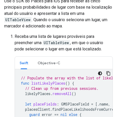
Use o SDK do Places para iOS para receber as cinco
principais probabilidades de lugar com base na localização
atual do usuário e apresentar a lista em uma
UITableView
. Quando o usuário seleciona um lugar, um
marcador é adicionado ao mapa.
Receba uma lista de lugares prováveis para
preencher uma
UITableView
, em que o usuário
pode selecionar o lugar em que está localizado.
Swift
Objective-C
// Populate the array with the list of likely
func
listLikelyPlaces
()
{
// Clean up from previous sessions.
likelyPlaces
.
removeAll
()
let
placeFields
:
GMSPlaceField
=
[.
name
,
.
c
placesClient
.
findPlaceLikelihoodsFromCurren
guard
error
==
nil
else
{