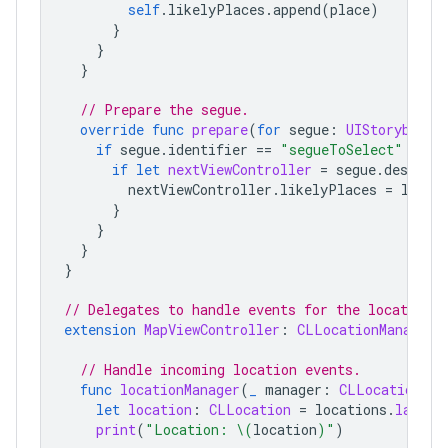
self
.
likelyPlaces
.
append
(
place
)
}
}
}
// Prepare the segue.
override
func
prepare
(
for
segue
:
UIStoryboard
if
segue
.
identifier
==
"segueToSelect"
{
if
let
nextViewController
=
segue
.
destinat
nextViewController
.
likelyPlaces
=
likel
}
}
}
}
// Delegates to handle events for the location 
extension
MapViewController
:
CLLocationManagerD
// Handle incoming location events.
func
locationManager
(
_
manager
:
CLLocationMan
let
location
:
CLLocation
=
locations
.
last
!
print
(
"Location: 
\(
location
)
"
)