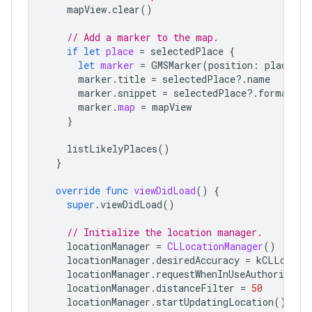
mapView
.
clear
()
// Add a marker to the map.
if
let
place
=
selectedPlace
{
let
marker
=
GMSMarker
(
position
:
place
.
co
marker
.
title
=
selectedPlace
?.
name
marker
.
snippet
=
selectedPlace
?.
formatted
marker
.
map
=
mapView
}
listLikelyPlaces
()
}
override
func
viewDidLoad
()
{
super
.
viewDidLoad
()
// Initialize the location manager.
locationManager
=
CLLocationManager
()
locationManager
.
desiredAccuracy
=
kCLLocati
locationManager
.
requestWhenInUseAuthorizatio
locationManager
.
distanceFilter
=
50
locationManager
.
startUpdatingLocation
()