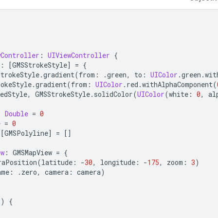
wController
:
UIViewController
{
:
[
GMSStrokeStyle
]
=
{
StrokeStyle
.
gradient
(
from
:
.
green
,
to
:
UIColor
.
green
.
wit
rokeStyle
.
gradient
(
from
:
UIColor
.
red
.
withAlphaComponent
(
edStyle
,
GMSStrokeStyle
.
solidColor
(
UIColor
(
white
:
0
,
al
:
Double
=
0
e
=
0
[
GMSPolyline
]
=
[]
ew
:
GMSMapView
=
{
raPosition
(
latitude
:
-
30
,
longitude
:
-
175
,
zoom
:
3
)
ame
:
.
zero
,
camera
:
camera
)
()
{