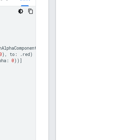
hAlphaComponent
(
0
))
0
),
to
:
.
red
)
pha
:
0
))]