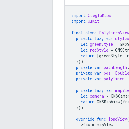
import
GoogleMaps
import
UIKit
final
class
PolylinesVie
private
lazy
var
styles
let
greenStyle
=
GMS
let
redStyle
=
GMSSt
return
[
greenStyle
,
r
}()
private
var
pathLength
private
var
pos
:
Doubl
private
var
polylines
:
private
lazy
var
mapVi
let
camera
=
GMSCame
return
GMSMapView
(
fr
}()
override
func
loadView
view
=
mapView