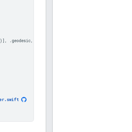
)],
.
geodesic
,
pos
)
er
.
swift