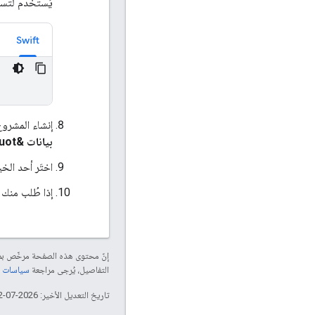
يُستخدَم لتس
Swift
إنشاء المشروع وتش
بيانات &quot;خرائط Google&quot;
اختَر أحد الخيار
إذا طُلب منك السماح لتطبيق apsDemos
إنّ محتوى هذه الصفحة مرخّص 
التفاصيل، يُرجى مراجعة
سياسات موقع elopers
تاريخ التعديل الأخير: 2026-07-12 (حسب التوقيت العالمي المتفَّق عليه)