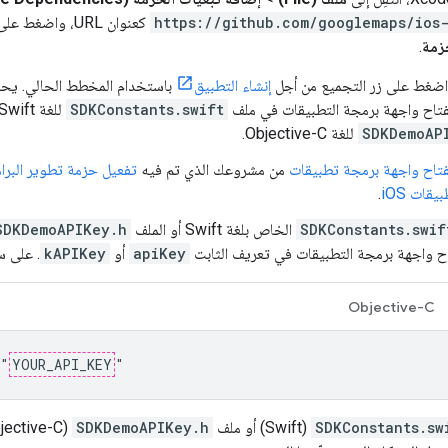
https://github.com/googlemaps/ios
كعنوان URL، واضغط على
زمة
.
إنشاء التطبيق
باستخدام المخطط الحالي. يحد
تاح واجهة برمجة التطبيقات في ملف
SDKConstants.swift
SDKDemoAP
للغة Objective-C.
تاح واجهة برمجة تطبيقات
من مشروعك الذي تم فيه
تفعيل حزمة تطوير البرامج
.
SDKConstants.swif
الخاص بلغة Swift أو الملف
SDKDemoAPIKey.h
اح واجهة برمجة التطبيقات في تعريف الثابت
apiKey
أو
kAPIKey
. على س
Objective-C
 "
YOUR_API_KEY
"
SDKConstants.sw
(Swift) أو ملف
SDKDemoAPIKey.h