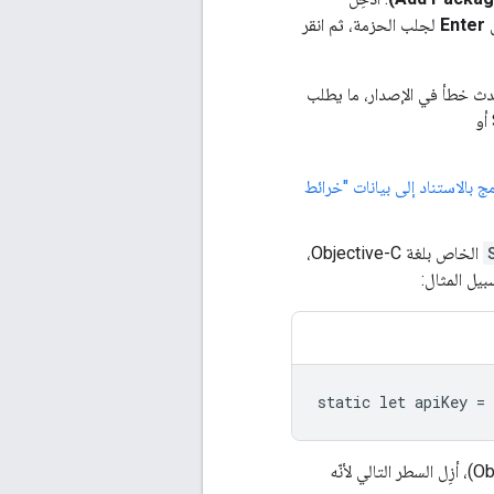
Enter
لجلب الحزمة، ثم انقر
ث خطأ في الإصدار، ما يطلب
للغة Swift أو
 بالاستناد إلى بيانات "خرائط
الخاص بلغة Objective-C،
بيل المثال:
static let apiKey =
(Objective-C)، أزِل السطر التالي لأنّه