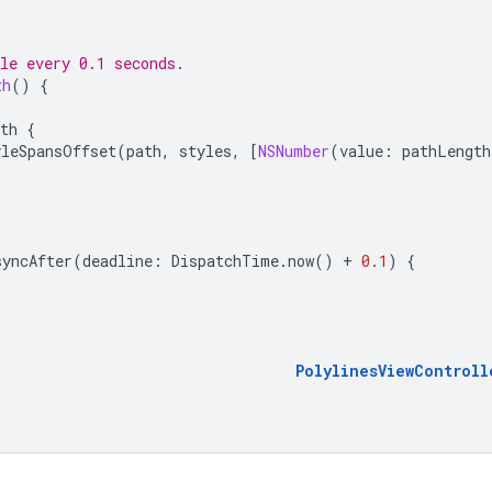
le every 0.1 seconds.
th
()
{
th
{
yleSpansOffset
(
path
,
styles
,
[
NSNumber
(
value
:
pathLength
syncAfter
(
deadline
:
DispatchTime
.
now
()
+
0.1
)
{
PolylinesViewControll