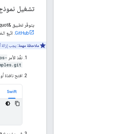
تشغيل نموذج ا
يتوفّر تطبيق &quot;حزمة تطوير البرامج بالاستناد إلى بيانات خرائط Google&quot; لنظام التشغيل iOS كـ
GitHub
. اتّبِع الخطوات 
ملاحظة مهمة:
يجب إزالة أي تبعيا
نفِّذ الأمر
os-
mples.git
افتح نافذة أوام
Swift
في مشروع Xcode، انتقِل إلى