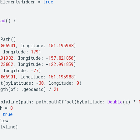
yElementsHidden
=
true
oad
()
{
ePath
()
.866901
,
longitude
:
151.195988
)
,
longitude
:
179
)
291982
,
longitude
:
-
157.821856
)
423802
,
longitude
:
-
122.091859
)
,
longitude
:
-
77
)
.866901
,
longitude
:
151.195988
)
et
(
byLatitude
:
-
30
,
longitude
:
0
)
ngth
(
of
:
.
geodesic
)
/
21
Polyline
(
path
:
path
.
pathOffset
(
byLatitude
:
Double
(
i
)
*
h
=
8
true
View
olyline
)