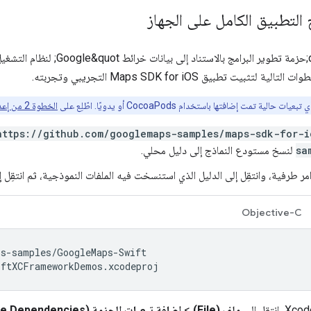
لتطبيق الكامل على الجهاز
التالية لتثبيت تطبيق Maps SDK for iOS التجريبي وتجربته.
ت حالية تمت إضافتها باستخدام CocoaPods أو يدويًا. اطّلِع على
الخطوة 2 من إعداد مشروع Xcode
https://github.com/googlemaps-samples/maps-sdk-for-i
sa
لنسخ مستودع النماذج إلى دليل محلي.
ر طرفية، وانتقِل إلى الدليل الذي استنسخت فيه الملفات النموذجية، ثم انتقِل إلى دليل ps
Objective-C
iftXCFrameworkDemos.xcodeproj
ملف (File)
>
إضافة تبعيات الحزمة (Add Package Dependencies)