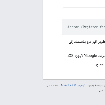
#error (Register fo
 البرامج بالاستناد إلى
ة iOS.
لسماح
.
موز مرخّصة بموجب
ترخيص Apache 2.0‏
. للاطّلاع على