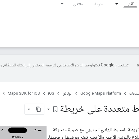
الوثائق
المدونة
منتدى
تستخدم Google تكنولوجيا الذكاء الاصطناعي لترجمة المحتوى إلى لغتك المفضّلة، 
منتجات
Google Maps Platform
الوثائق
iOS
Maps SDK for iOS
 متعددة على خريطة
bookmark_border
ريطة للمحيط الهادئ الجنوبي مع صورة متحركة
ع باللونين الأحمر والأخضر تغيّر موضعها وحجمها.