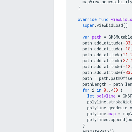
mapView
.
accessibilit
}
override
func
viewDidL
super
.
viewDidLoad
()
var
path
=
GMSMutabl
path
.
addLatitude
(
-
33
path
.
addLatitude
(
-
18
path
.
addLatitude
(
21.
path
.
addLatitude
(
37.
path
.
addLatitude
(
-
12
path
.
addLatitude
(
-
33
path
=
path
.
pathOffs
pathLength
=
path
.
le
for
i
in
0.
.
<
30
{
let
polyline
=
GMS
polyline
.
strokeWidt
polyline
.
geodesic
=
polyline
.
map
=
map
polylines
.
append
(
p
}
animatePath
()