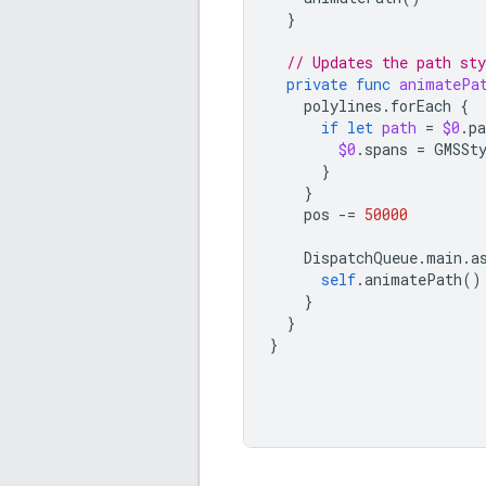
}
// Updates the path sty
private
func
animatePa
polylines
.
forEach
{
if
let
path
=
$0
.
pa
$0
.
spans
=
GMSSt
}
}
pos
-=
50000
DispatchQueue
.
main
.
a
self
.
animatePath
()
}
}
}