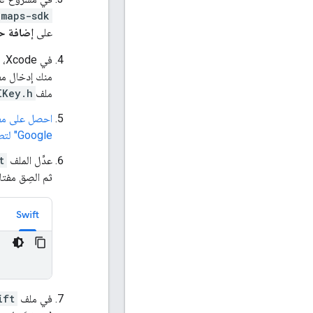
-maps-sdk
على
إضافة ح
في Xcode، اضغط على زر التجميع من أجل
منك إدخال مف
ملف
IKey.h
احصل على مف
Google" لتطبيقات iOS
عدِّل الملف
t
ثم الصِق مفت
Swift
في ملف
ift