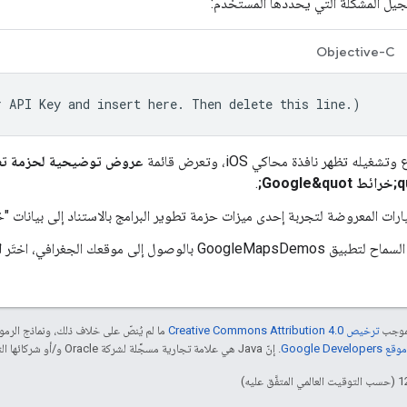
جيل المشكلة التي يحدّدها المستخدم:
Objective-C
r API Key and insert here. Then delete this line.)
غيله تظهر نافذة محاكي iOS، وتعرض قائمة
عروض توضيحية لحزمة تطوير
.
ات المعروضة لتجربة إحدى ميزات حزمة تطوير البرامج بالاستناد إلى بيانات "خرائط Google" لأجهز
GoogleM بالوصول إلى موقعك الجغرافي، اختَر
ا
بموجب
ترخيص Creative Commons Attribution 4.0‏
ما لم يُنصّ على خلاف ذلك، ونماذج الر
Google Dev‏
. إنّ Java هي علامة تجارية مسجَّلة لشركة Oracle و/أو شركائها التابعين.