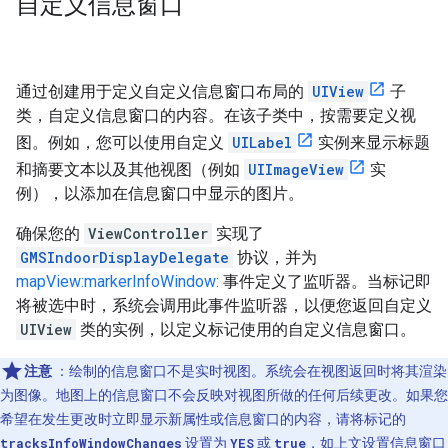
自定义信息窗口
通过创建用于定义自定义信息窗口布局的
UIView
子
类，自定义信息窗口的内容。在该子类中，按需要定义视
图。例如，您可以使用自定义
UILabel
实例来显示标题
和摘要文本以及其他视图（例如
UIImageView
实
例），以添加在信息窗口中显示的图片。
确保您的
ViewController
实现了
GMSIndoorDisplayDelegate
协议，并为
mapView:markerInfoWindow:
事件定义了监听器。当标记即
将被选中时，系统会调用此事件监听器，以便您返回自定义
UIView
类的实例，以定义标记使用的自定义信息窗口。
注意
：绘制的信息窗口不是实时视图。系统会在视图返回时将其渲染
为图像。地图上的信息窗口不会反映对视图所做的任何后续更改。如果您
希望在发生更改时立即显示新属性或信息窗口的内容，请将标记的
tracksInfoWindowChanges
设置为
YES
或
true
，如上文
设置信息窗口