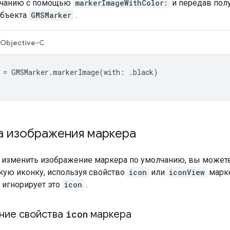
олчанию с помощью
markerImageWithColor:
и передав пол
объекта
GMSMarker
.
Objective-C
=
GMSMarker
.
markerImage
(
with
:
.
black
)
а изображения маркера
е изменить изображение маркера по умолчанию, вы можете
кую иконку, используя свойство
icon
или
iconView
марке
I игнорирует это
icon
.
ние свойства
icon
маркера