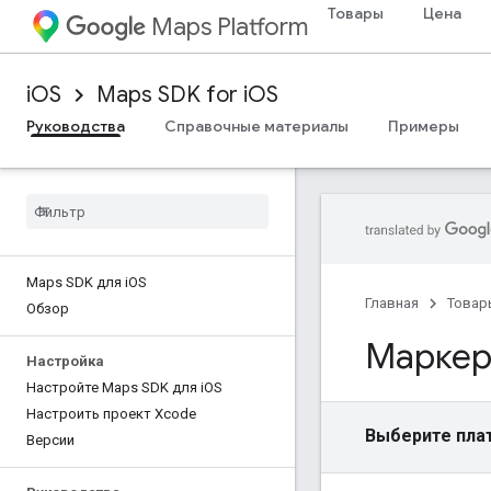
Товары
Цена
Maps Platform
iOS
Maps SDK for iOS
Руководства
Справочные материалы
Примеры
Maps SDK для i
OS
Главная
Товар
Обзор
Марке
Настройка
Настройте Maps SDK для i
OS
Настроить проект Xcode
Выберите пла
Версии