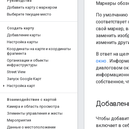
Руководства
Маркеры обозн
Добавить карту с маркером
По умолчанию 
Выберите текущее место
соответствует 
свой маркер, 
Создать карту
заменить изоб
Добавление карты
изменить друг
Настройка карты
Координаты на карте и координаты
В ответ на ще
фрагмента
окно
. Информа
Организации и объекты
инфраструктуры
диалоговом ок
Street View
информационно
Запуск Google Карт
собственное, 
Настройка карт
Взаимодействие с картой
Добавлен
Камера и область просмотра
Элементы управления и жесты
Чтобы добавит
Мероприятия
включает в се
Данные о местоположении