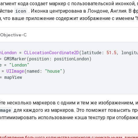
гмент кода создает маркер с пользовательской иконкой, 
йстве
icon
. Иконка центрирована в Лондоне, Англия. В ф
, что ваше приложение содержит изображение с именем "h
Objective-C
nLondon
=
CLLocationCoordinate2D
(
latitude
:
51.5
,
longit
=
GMSMarker
(
position
:
positionLondon
)
e
=
"London"
=
UIImage
(
named
:
"house"
)
=
mapView
те несколько маркеров с одним и тем же изображением, и
Image
для каждого из маркеров. Это поможет повысить п
оптимизировать использование кэша текстур при отображ
добавление большого количества маркеров с уникальными, дина