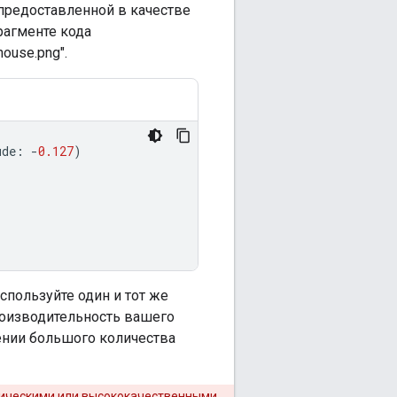
предоставленной в качестве
рагменте кода
ouse.png".
ude
:
-
0.127
)
спользуйте один и тот же
роизводительность вашего
ении большого количества
мическими или высококачественными