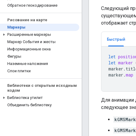
Обратное геокодирование
Следующий при
существующем
Рисование на карте
отображает стр
Маркеры
Расширенные маркеры
Быстрый
Маркер События и жесты
Информационные окна
let
positio
Фигуры
let
marker
Наземные наложения
marker
.
titl
Слои плитки
marker
.
map
Библиотеки с открытым исходным
кодом
Библиотека утилит
Для анимации 
Объединить библиотеку
следующее зна
kGMSMark
kGMSMark