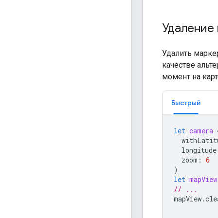
Удаление
Удалить марке
качестве альт
момент на кар
Быстрый
let
camera
withLatit
longitude
zoom
:
6
)
let
mapView
// ...
mapView
.
cle