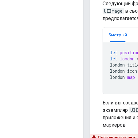
Следующий фра
UIImage
в сво
предполагается
Быстрый
let
positio
let
london
london
.
titl
london
.
icon
london
.
map
Если вы создаё
экземпляр
UI
приложения и 
маркеров.
Предупреждение: