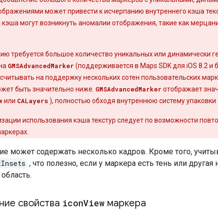
ображениями может привести к исчерпанию внутреннего кэша текс
кэша могут возникнуть аномалии отображения, такие как мерцан
ию требуется большое количество уникальных или динамически г
 на
GMSAdvancedMarker
(поддерживается в Maps SDK для iOS 8.2 и 
считывать на поддержку нескольких сотен пользовательских марке
ожет быть значительно ниже.
GMSAdvancedMarker
отображает знач
w
или
CALayers
), полностью обходя внутреннюю систему упаковки 
изации использования кэша текстур следует по возможности повто
маркерах.
ие может содержать несколько кадров. Кроме того, учиты
tInsets
, что полезно, если у маркера есть тень или другая
область.
ние свойства
icon
View
маркера