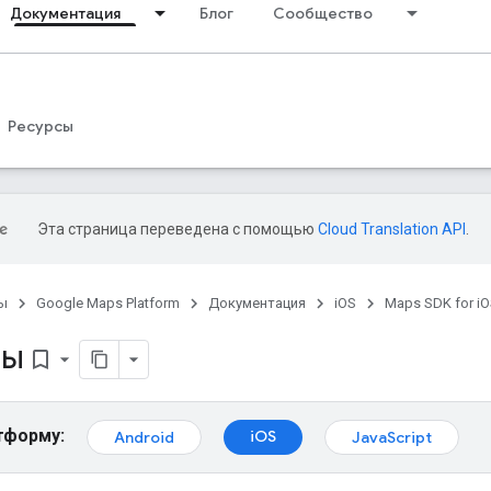
Документация
Блог
Сообщество
Ресурсы
Эта страница переведена с помощью
Cloud Translation API
.
ы
Google Maps Platform
Документация
iOS
Maps SDK for i
ры
bookmark_border
тформу:
iOS
Android
JavaScript