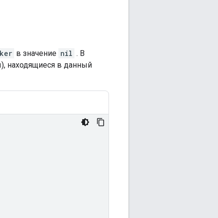
ker
в значение
nil
. В
), находящиеся в данный