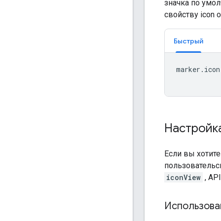
значка по ум
свойству icon 
Быстрый
marker
.
icon
Настройк
Если вы хотит
пользовательс
iconView
, AP
Использова