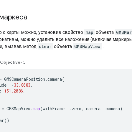
 маркера
р с карты можно, установив свойство
map
объекта
GMSMar
ернативы, можно удалить все наложения (включая маркеры
те, вызвав метод
clear
объекта
GMSMapView
.
Objective-C
=
GMSCameraPosition
.
camera
(
ude
:
-
33.8683
,
:
151.2086
,
=
GMSMapView
.
map
(
withFrame
:
.
zero
,
camera
:
camera
)
ar
()