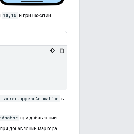
м
10,10
и при нажатии
о
marker.appearAnimation
в
dAnchor
при добавлении.
 при добавлении маркера.