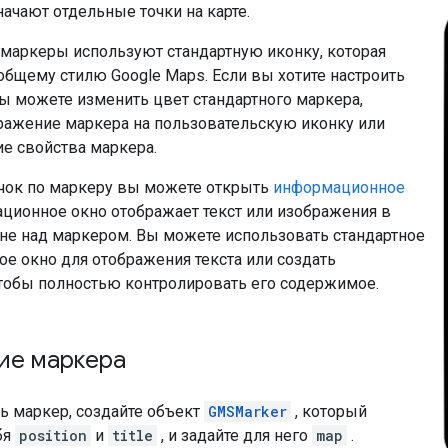
ачают отдельные точки на карте.
маркеры используют стандартную иконку, которая
общему стилю Google Maps. Если вы хотите настроить
вы можете изменить цвет стандартного маркера,
ражение маркера на пользовательскую иконку или
ие свойства маркера.
лчок по маркеру вы можете открыть
информационное
ционное окно отображает текст или изображения в
не над маркером. Вы можете использовать стандартное
е окно для отображения текста или создать
чтобы полностью контролировать его содержимое.
ие маркера
ь маркер, создайте объект
GMSMarker
, который
бя
position
и
title
, и задайте для него
map
.