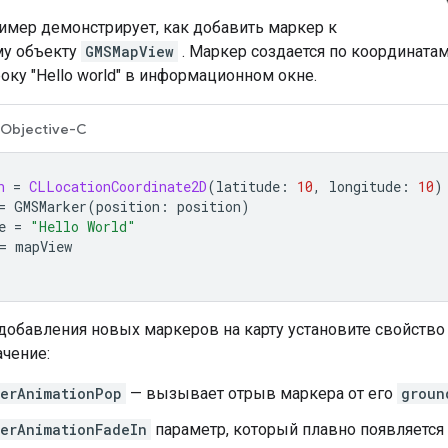
мер демонстрирует, как добавить маркер к
у объекту
GMSMapView
. Маркер создается по координата
оку "Hello world" в информационном окне.
Objective-C
n
=
CLLocationCoordinate2D
(
latitude
:
10
,
longitude
:
10
)
=
GMSMarker
(
position
:
position
)
e
=
"Hello World"
=
mapView
добавления новых маркеров на карту установите свойств
чение:
erAnimationPop
— вызывает отрыв маркера от его
groun
erAnimationFadeIn
параметр, который плавно появляется