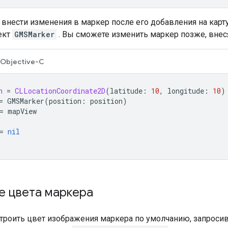
 внести изменения в маркер после его добавления на карту
ект
GMSMarker
. Вы сможете изменить маркер позже, внеся
Objective-C
n
=
CLLocationCoordinate2D
(
latitude
:
10
,
longitude
:
10
)
=
GMSMarker
(
position
:
position
)
=
mapView
=
nil
е цвета маркера
троить цвет изображения маркера по умолчанию, запроси