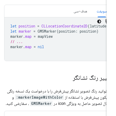
سویفت
هدف-سی
let
position
=
CLLocationCoordinate2D
(
latitude
:
let
marker
=
GMSMarker
(
position
:
position
)
marker
.
map
=
mapView
// ...
marker
.
map
=
nil
غییر رنگ نشانگر
‌توانید رنگ تصویر نشانگر پیش‌فرض را با درخواست یک نسخه رنگی
 آیکون پیش‌فرض با استفاده از
markerImageWithColor:
و
سال تصویر حاصل به ویژگی icon در
GMSMarker
، سفارشی کنید.