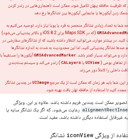
ی که ظرفیت حافظه پنهان تکمیل شود، ممکن است ناهنجاری‌هایی در رندر کردن
 چشمک زدن آیکون‌ها یا جابجایی آیکون‌ها بین نشانگرها رخ دهد.
رنامه شما به تعداد زیادی نشانگر منحصر به فرد یا پویا نیاز دارد، توصیه می‌کنیم به
GMSAdvancedMar
(که در Maps SDK برای iOS 8.2 و بالاتر پشتیبانی می‌شود)
ت کنید. در بیشتر موارد، می‌توانید انتظار داشته باشید که از نشانگرهای سفارشی در
 کم صدها نشانگر پشتیبانی کنید، اما این محدودیت به شدت به اندازه نشانگرها
 دارد و می‌تواند بسیار کمتر باشد.
GMSAdvancedMarker
آیکون‌ها را مستقیماً با
ده از نماهای بومی (
UIView
یا
CALayers
) رندر می‌کند و سیستم بسته‌بندی
بافت داخلی را کاملاً دور می‌زند.
 بر این، شما باید هر زمان که ممکن است از یک مرجع
UIImage
در چندین نشانگر
ده مجدد کنید تا استفاده از حافظه نهان بافت بهینه شود.
ن تصویر ممکن است چندین فریم داشته باشد. علاوه بر این، ویژگی
alignmentRectInset
رعایت می‌شود، که اگر یک نشانگر سایه یا
حیه غیرقابل استفاده دیگری داشته باشد، مفید است.
ستفاده از ویژگی
View
icon
نشانگر