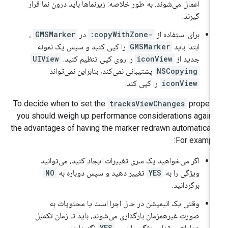
اعمال می‌شوند. به طور خلاصه: زیرنماها باید درون نما قرار
گیرند.
برای استفاده از
-copyWithZone:
در
GMSMarker
،
ابتدا باید
GMSMarker
را کپی کنید و سپس یک نمونه
جدید از
iconView
را روی کپی تنظیم کنید.
UIView
NSCopying
پشتیبانی نمی‌کند، بنابراین نمی‌تواند
iconView
را کپی کند.
To decide when to set the
tracksViewChanges
propert
you should weigh up performance considerations again
the advantages of having the marker redrawn automaticall
For exampl
اگر می‌خواهید یک سری تغییرات ایجاد کنید، می‌توانید
ویژگی را به
YES
تغییر دهید و سپس دوباره به
NO
برگردانید.
وقتی یک انیمیشن در حال اجرا است یا محتویات به
صورت غیرهمزمان بارگذاری می‌شوند، باید تا زمان تکمیل
عملیات، مقدار ویژگی را روی
YES
نگه دارید.