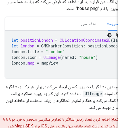
دن، انگلستان قرار دارد. این قطعه کد فرض می‌کند که برنامه شما حاوی
یری با نام "house.png" است.
سویفت
هدف-سی
let
positionLondon
=
CLLocationCoordinate2D
(
lat
let
london
=
GMSMarker
(
position
:
positionLondon
london
.
title
=
"London"
london
.
icon
=
UIImage
(
named
:
"house"
)
london
.
map
=
mapView
ر چندین نشانگر با تصویر یکسان ایجاد می‌کنید، برای هر یک از نشانگرها
 یک نمونه
UIImage
استفاده کنید. این کار به بهبود عملکرد برنامه
ا کمک می‌کند و هنگام نمایش نشانگرهای زیاد، استفاده از حافظه نهان
فت را بهینه می‌کند.
هشدار:
اضافه کردن تعداد زیادی نشانگر با تصاویر سفارشی منحصر به فرد، پویا یا با
وضوح بالا می‌تواند باعث اتمام حافظه پنهان بافت داخلی iOS برای Maps SDK شود.