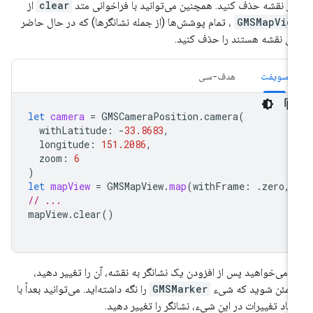
 از نقشه حذف کنید. همچنین می‌توانید با فراخوانی متد
clear
از
GMSMapVie
، تمام پوشش‌ها (از جمله نشانگرها) که در حال حاضر
ی نقشه هستند را حذف کنید.
سویفت
هدف-سی
let
camera
=
GMSCameraPosition
.
camera
(
withLatitude
:
-
33.8683
,
longitude
:
151.2086
,
zoom
:
6
)
let
mapView
=
GMSMapView
.
map
(
withFrame
:
.
zero
,
// ...
mapView
.
clear
()
ر می‌خواهید پس از افزودن یک نشانگر به نقشه، آن را تغییر دهید،
مئن شوید که شیء
GMSMarker
را نگه داشته‌اید. می‌توانید بعداً با
جاد تغییرات در این شیء، نشانگر را تغییر دهید.