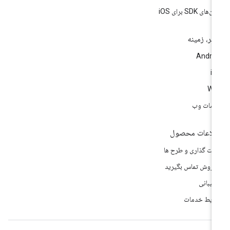
‌های SDK برای iOS
تر، زمینه
Andro
i
We
مات وب
لاعات محصول
مت گذاری و طرح ها
 فروش تماس بگیرید
تیبانی
ایط خدمات