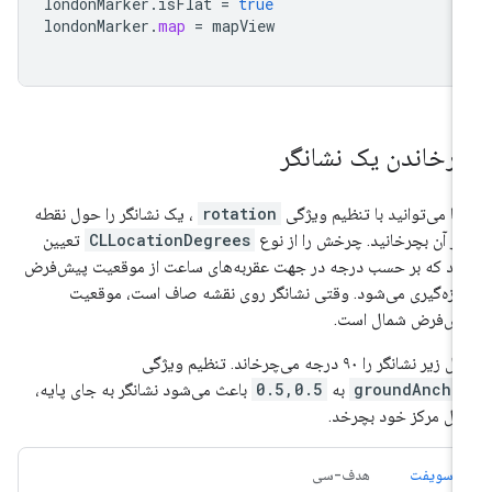
londonMarker
.
isFlat
=
true
londonMarker
.
map
=
mapView
رخاندن یک نشانگر
ا می‌توانید با تنظیم ویژگی
rotation
، یک نشانگر را حول نقطه
گر آن بچرخانید. چرخش را از نوع
CLLocationDegrees
تعیین
ید که بر حسب درجه در جهت عقربه‌های ساعت از موقعیت پیش‌فرض
دازه‌گیری می‌شود. وقتی نشانگر روی نقشه صاف است، موقعیت
ش‌فرض شمال است.
 زیر نشانگر را ۹۰ درجه می‌چرخاند. تنظیم ویژگی
groundAncho
به
0.5,0.5
باعث می‌شود نشانگر به جای پایه،
ل مرکز خود بچرخد.
سویفت
هدف-سی