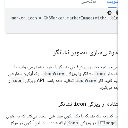
سویفت
هدف-سی
marker
.
icon
=
GMSMarker
.
markerImage
(
with
:
.
blac
فارشی‌سازی تصویر نشانگر
ر می‌خواهید تصویر پیش‌فرض نشانگر را تغییر دهید، می‌توانید با
تفاده از
icon
نشانگر یا ویژگی
iconView
، یک آیکون سفارشی
ظیم کنید. اگر
iconView
تنظیم شده باشد، API ویژگی
icon
را
دیده می‌گیرد.
ستفاده از ویژگی
icon
نشانگر
عه کد زیر یک نشانگر با یک آیکون سفارشی ایجاد می‌کند که به عنوان
ک
UIImage
در ویژگی
icon
ارائه شده است. این آیکون در مرکز