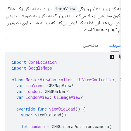
عه کد زیر با تنظیم ویژگی
iconView
مربوط به نشانگر، یک نشانگر
 آیکون سفارشی ایجاد می‌کند و تغییر رنگ نشانگر را به صورت انیمیشن
ایش می‌دهد. این قطعه کد فرض می‌کند که برنامه شما حاوی تصویری
م "house.png" است.
سویفت
هدف-سی
import
CoreLocation
import
GoogleMaps
class
MarkerViewController
:
UIViewController
,
G
var
mapView
:
GMSMapView
!
var
london
:
GMSMarker
?
var
londonView
:
UIImageView
?
override
func
viewDidLoad
()
{
super
.
viewDidLoad
()
let
camera
=
GMSCameraPosition
.
camera
(