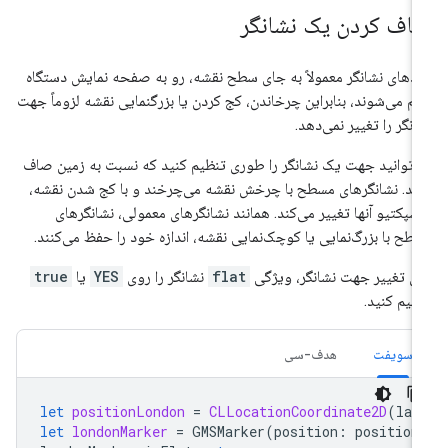
اف کردن یک نشانگر
ادهای نشانگر معمولاً به جای سطح نقشه، رو به صفحه نمایش دستگاه
م می‌شوند، بنابراین چرخاندن، کج کردن یا بزرگنمایی نقشه لزوماً جهت
انگر را تغییر نمی‌دهد.
‌توانید جهت یک نشانگر را طوری تنظیم کنید که نسبت به زمین صاف
شد. نشانگرهای مسطح با چرخش نقشه می‌چرخند و با کج شدن نقشه،
سپکتیو آنها تغییر می‌کند. همانند نشانگرهای معمولی، نشانگرهای
طح با بزرگ‌نمایی یا کوچک‌نمایی نقشه، اندازه خود را حفظ می‌کنند.
ای تغییر جهت نشانگر، ویژگی
flat
نشانگر را روی
YES
یا
true
ظیم کنید.
سویفت
هدف-سی
let
positionLondon
=
CLLocationCoordinate2D
(
lat
let
londonMarker
=
GMSMarker
(
position
:
position