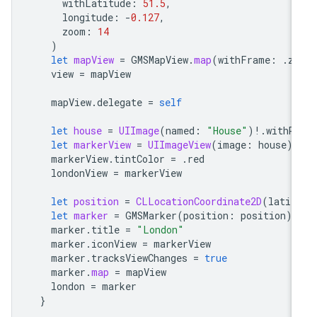
withLatitude
:
51.5
,
longitude
:
-
0.127
,
zoom
:
14
)
let
mapView
=
GMSMapView
.
map
(
withFrame
:
.
ze
view
=
mapView
mapView
.
delegate
=
self
let
house
=
UIImage
(
named
:
"House"
)
!
.
withRe
let
markerView
=
UIImageView
(
image
:
house
)
markerView
.
tintColor
=
.
red
londonView
=
markerView
let
position
=
CLLocationCoordinate2D
(
latit
let
marker
=
GMSMarker
(
position
:
position
)
marker
.
title
=
"London"
marker
.
iconView
=
markerView
marker
.
tracksViewChanges
=
true
marker
.
map
=
mapView
london
=
marker
}