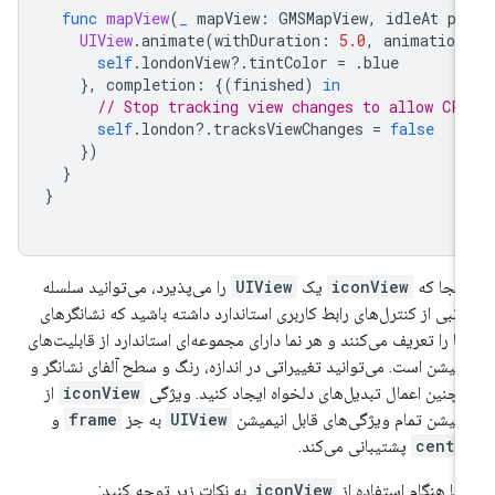
func
mapView
(
_
mapView
:
GMSMapView
,
idleAt
po
UIView
.
animate
(
withDuration
:
5.0
,
animation
self
.
londonView
?.
tintColor
=
.
blue
},
completion
:
{(
finished
)
in
// Stop tracking view changes to allow CP
self
.
london
?.
tracksViewChanges
=
false
})
}
}
 آنجا که
iconView
یک
UIView
را می‌پذیرد، می‌توانید سلسله
اتبی از کنترل‌های رابط کاربری استاندارد داشته باشید که نشانگرهای
ا را تعریف می‌کنند و هر نما دارای مجموعه‌ای استاندارد از قابلیت‌های
یمیشن است. می‌توانید تغییراتی در اندازه، رنگ و سطح آلفای نشانگر و
چنین اعمال تبدیل‌های دلخواه ایجاد کنید. ویژگی
iconView
از
یمیشن تمام ویژگی‌های قابل انیمیشن
UIView
به جز
frame
و
cente
پشتیبانی می‌کند.
فا هنگام استفاده از
iconView
به نکات زیر توجه کنید: