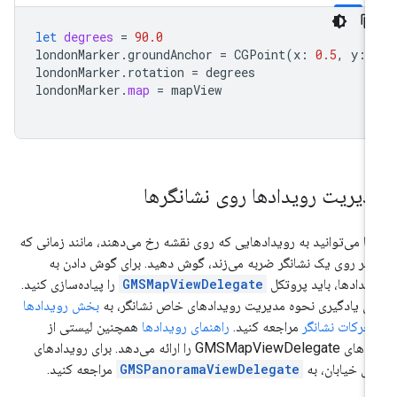
let
degrees
=
90.0
londonMarker
.
groundAnchor
=
CGPoint
(
x
:
0.5
,
y
:
londonMarker
.
rotation
=
degrees
londonMarker
.
map
=
mapView
دیریت رویدادها روی نشانگرها
ا می‌توانید به رویدادهایی که روی نقشه رخ می‌دهند، مانند زمانی که
ربر روی یک نشانگر ضربه می‌زند، گوش دهید. برای گوش دادن به
یدادها، باید پروتکل
GMSMapViewDelegate
را پیاده‌سازی کنید.
ای یادگیری نحوه مدیریت رویدادهای خاص نشانگر، به
بخش رویدادها
حرکات نشانگر
مراجعه کنید.
راهنمای رویدادها
همچنین لیستی از
متدهای GMSMapViewDelegate را ارائه می‌دهد. برای رویدادهای
ای خیابان، به
GMSPanoramaViewDelegate
مراجعه کنید.