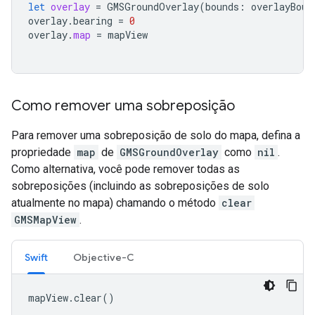
let
overlay
=
GMSGroundOverlay
(
bounds
:
overlayBoun
overlay
.
bearing
=
0
overlay
.
map
=
mapView
Como remover uma sobreposição
Para remover uma sobreposição de solo do mapa, defina a
propriedade
map
de
GMSGroundOverlay
como
nil
.
Como alternativa, você pode remover todas as
sobreposições (incluindo as sobreposições de solo
atualmente no mapa) chamando o método
clear
GMSMapView
.
Swift
Objective-C
mapView
.
clear
()