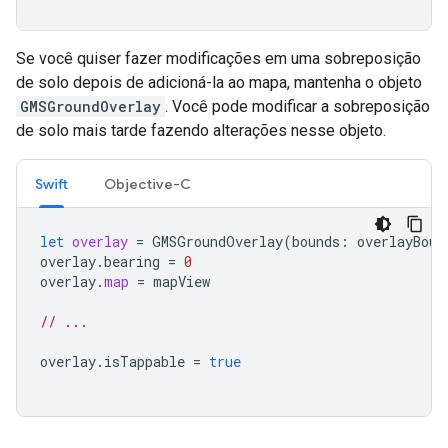
Se você quiser fazer modificações em uma sobreposição
de solo depois de adicioná-la ao mapa, mantenha o objeto
GMSGroundOverlay
. Você pode modificar a sobreposição
de solo mais tarde fazendo alterações nesse objeto.
Swift
Objective-C
let
overlay
=
GMSGroundOverlay
(
bounds
:
overlayBoun
overlay
.
bearing
=
0
overlay
.
map
=
mapView
// ...
overlay
.
isTappable
=
true