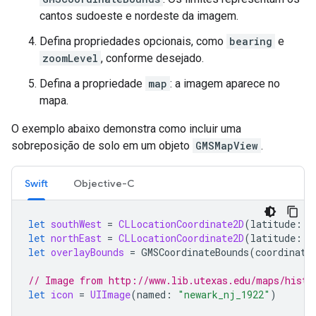
cantos sudoeste e nordeste da imagem.
Defina propriedades opcionais, como
bearing
e
zoomLevel
, conforme desejado.
Defina a propriedade
map
: a imagem aparece no
mapa.
O exemplo abaixo demonstra como incluir uma
sobreposição de solo em um objeto
GMSMapView
.
Swift
Objective-C
let
southWest
=
CLLocationCoordinate2D
(
latitude
:
4
let
northEast
=
CLLocationCoordinate2D
(
latitude
:
4
let
overlayBounds
=
GMSCoordinateBounds
(
coordinate
// Image from http://www.lib.utexas.edu/maps/histo
let
icon
=
UIImage
(
named
:
"newark_nj_1922"
)