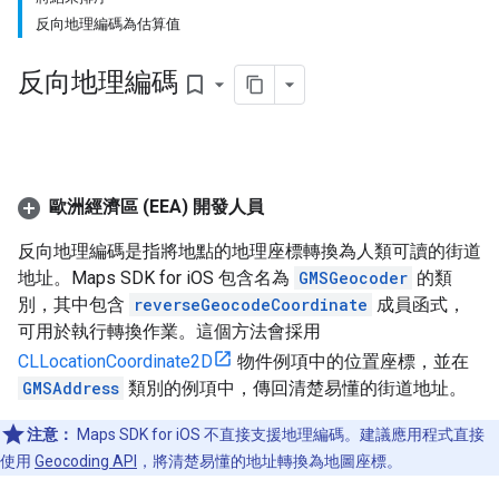
反向地理編碼為估算值
反向地理編碼
bookmark_border
歐洲經濟區 (EEA) 開發人員
反向地理編碼是指將地點的地理座標轉換為人類可讀的街道
地址。Maps SDK for iOS 包含名為
GMSGeocoder
的類
別，其中包含
reverseGeocodeCoordinate
成員函式，
可用於執行轉換作業。這個方法會採用
CLLocationCoordinate2D
物件例項中的位置座標，並在
GMSAddress
類別的例項中，傳回清楚易懂的街道地址。
注意：
Maps SDK for iOS 不直接支援地理編碼。建議應用程式直接
使用
Geocoding API
，將清楚易懂的地址轉換為地圖座標。