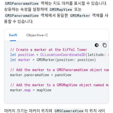
GMSPanoramaView
객체는 지도 마커를 표시할 수 있습니다.
상응하는 속성을 설정하여
GMSMapView
또는
GMSPanoramaView
객체에서 동일한
GMSMarker
객체를 사
용할 수 있습니다.
Swift
Objective-C
// Create a marker at the Eiffel Tower
let
position
=
CLLocationCoordinate2D
(
latitude
:
48
let
marker
=
GMSMarker
(
position
:
position
)
// Add the marker to a GMSPanoramaView object name
marker
.
panoramaView
=
panoView
// Add the marker to a GMSMapView object named map
marker
.
map
=
mapView
마커의 크기는 마커의 위치와
GMSCameraView
의 위치 사이