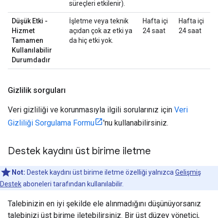
süreçleri etkilenir).
Düşük Etki -
İşletme veya teknik
Hafta içi
Hafta içi
Hizmet
açıdan çok az etki ya
24 saat
24 saat
Tamamen
da hiç etki yok.
Kullanılabilir
Durumdadır
Gizlilik sorguları
Veri gizliliği ve korunmasıyla ilgili sorularınız için
Veri
Gizliliği Sorgulama Formu
'nu kullanabilirsiniz.
Destek kaydını üst birime iletme
Not:
Destek kaydını üst birime iletme özelliği yalnızca
Gelişmiş
Destek
aboneleri tarafından kullanılabilir.
Talebinizin en iyi şekilde ele alınmadığını düşünüyorsanız
talebinizi üst birime iletebilirsiniz. Bir üst düzey yönetici,