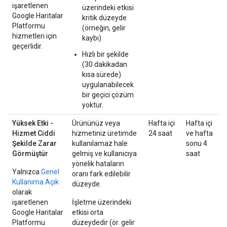
işaretlenen
üzerindeki etkisi
Google Haritalar
kritik düzeyde
Platformu
(örneğin, gelir
hizmetleri için
kaybı)
geçerlidir.
Hızlı bir şekilde
(30 dakikadan
kısa sürede)
uygulanabilecek
bir geçici çözüm
yoktur.
Yüksek Etki -
Ürününüz veya
Hafta içi
Hafta içi
Hizmet Ciddi
hizmetiniz üretimde
24 saat
ve hafta
Şekilde Zarar
kullanılamaz hale
sonu 4
Görmüştür
gelmiş ve kullanıcıya
saat
yönelik hataların
Yalnızca
Genel
oranı fark edilebilir
Kullanıma Açık
düzeyde.
olarak
işaretlenen
İşletme üzerindeki
Google Haritalar
etkisi orta
Platformu
düzeydedir (ör. gelir