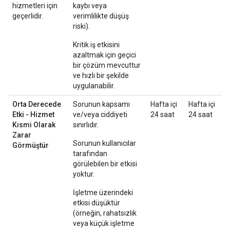
hizmetleri için
kaybı veya
geçerlidir.
verimlilikte düşüş
riski).
Kritik iş etkisini
azaltmak için geçici
bir çözüm mevcuttur
ve hızlı bir şekilde
uygulanabilir.
Orta Derecede
Sorunun kapsamı
Hafta içi
Hafta içi
Etki - Hizmet
ve/veya ciddiyeti
24 saat
24 saat
Kısmi Olarak
sınırlıdır.
Zarar
Sorunun kullanıcılar
Görmüştür
tarafından
görülebilen bir etkisi
yoktur.
İşletme üzerindeki
etkisi düşüktür
(örneğin, rahatsızlık
veya küçük işletme