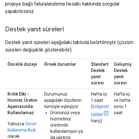
projeye bağlı faturalandırma hesabı hakkında sorgular
yapabilirsiniz.
Destek yanıt süreleri
Destek yanıt süreleri aşağıdaki tabloda belirtilmiştir (çözüm
süreleri değişiklik gösterebilir):
Öncelik düzeyi
Örnek durumlar
Standart
Gelişmiş
Destek
Destek
yanıt
yanıt
süresi
süresi
Kritik Etki -
Durumunuz
Hafta içi
Hafta içi
Hizmet, Üretim
aşağıdaki ölçütlerin
1 saat
ve hafta
Aşamasında
tümüyle eşleşiyor:
(
bölgesel
sonu 1
Kullanılamaz
Ürününüz veya
saat
tatiller
hizmetiniz
hariç)
Yalnızca
Genel
üretimde
Kullanıma Açık
kullanılamıyor ya
olarak
da işletme