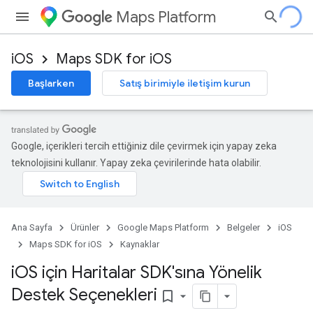
Maps Platform
iOS
Maps SDK for iOS
Başlarken
Satış birimiyle iletişim kurun
Google, içerikleri tercih ettiğiniz dile çevirmek için yapay zeka
teknolojisini kullanır. Yapay zeka çevirilerinde hata olabilir.
Ana Sayfa
Ürünler
Google Maps Platform
Belgeler
iOS
Maps SDK for iOS
Kaynaklar
i
OS için Haritalar SDK'sına Yönelik
Destek Seçenekleri
bookmark_border