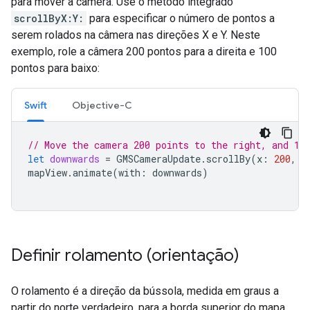
para mover a câmera. Use o método integrado
scrollByX:Y:
para especificar o número de pontos a
serem rolados na câmera nas direções X e Y. Neste
exemplo, role a câmera 200 pontos para a direita e 100
pontos para baixo:
Swift
Objective-C
// Move the camera 200 points to the right, and 10
let
downwards
=
GMSCameraUpdate
.
scrollBy
(
x
:
200
,
y
mapView
.
animate
(
with
:
downwards
)
Definir rolamento (orientação)
O rolamento é a direção da bússola, medida em graus a
partir do norte verdadeiro, para a borda superior do mapa.