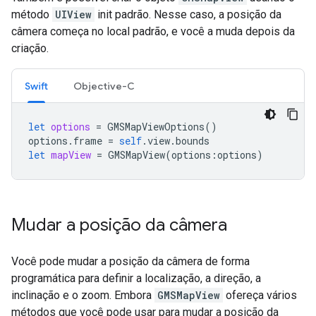
método
UIView
init padrão. Nesse caso, a posição da
câmera começa no local padrão, e você a muda depois da
criação.
Swift
Objective-C
let
options
=
GMSMapViewOptions
()
options
.
frame
=
self
.
view
.
bounds
let
mapView
=
GMSMapView
(
options
:
options
)
Mudar a posição da câmera
Você pode mudar a posição da câmera de forma
programática para definir a localização, a direção, a
inclinação e o zoom. Embora
GMSMapView
ofereça vários
métodos que você pode usar para mudar a posição da