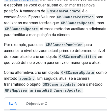
e escolher se você quer ajustar ou animar essa nova
posição. A vantagem de
GMSCameraUpdate
é a
conveniência. É possível usar
GMSCameraPosition
para
realizar as mesmas tarefas que
GMSCameraUpdate
, mas
GMSCameraUpdate
oferece métodos auxiliares adicionais
para facilitar a manipulação da câmera.
Por exemplo, para usar
GMSCameraPosition
para
aumentar o nível de zoom atual, primeiro determine o nível
de zoom atual e crie um objeto
GMSCameraPosition
em
que você define o zoom para um valor maior que o atual.
Como alternativa, crie um objeto
GMSCameraUpdate
com o
método
zoomIn:
. Em seguida, atualize a câmera
transmitindo o objeto
GMSCameraUpdate
para o método
GMSMapView
animateWithCameraUpdate:
.
Swift
Objective-C