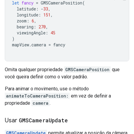
let
fancy
=
GMSCameraPosition
(
latitude
:
-
33
,
longitude
:
151
,
zoom
:
6
,
bearing
:
270
,
viewingAngle
:
45
)
mapView
.
camera
=
fancy
Omita qualquer propriedade
GMSCameraPosition
que
você queira definir como o valor padrão.
Para animar o movimento, use o método
animateToCameraPosition:
em vez de definir a
propriedade
camera
.
Usar
GMSCamera
Update
GMSCameraUpdate
permite atualizar a posição da câmera