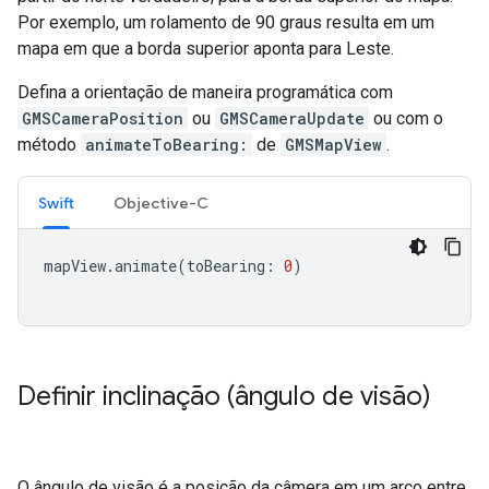
Por exemplo, um rolamento de 90 graus resulta em um
mapa em que a borda superior aponta para Leste.
Defina a orientação de maneira programática com
GMSCameraPosition
ou
GMSCameraUpdate
ou com o
método
animateToBearing:
de
GMSMapView
.
Swift
Objective-C
mapView
.
animate
(
toBearing
:
0
)
Definir inclinação (ângulo de visão)
O ângulo de visão é a posição da câmera em um arco entre