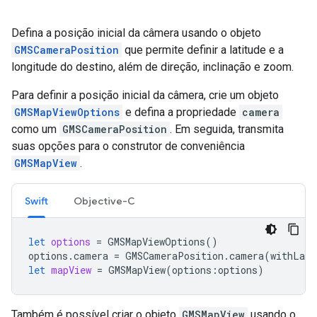
Defina a posição inicial da câmera usando o objeto
GMSCameraPosition
que permite definir a latitude e a
longitude do destino, além de direção, inclinação e zoom.
Para definir a posição inicial da câmera, crie um objeto
GMSMapViewOptions
e defina a propriedade
camera
como um
GMSCameraPosition
. Em seguida, transmita
suas opções para o construtor de conveniência
GMSMapView
.
Swift
Objective-C
let
options
=
GMSMapViewOptions
()
options
.
camera
=
GMSCameraPosition
.
camera
(
withLati
let
mapView
=
GMSMapView
(
options
:
options
)
Também é possível criar o objeto
GMSMapView
usando o