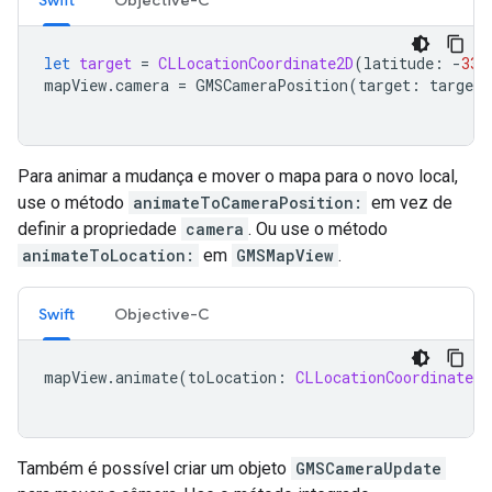
let
target
=
CLLocationCoordinate2D
(
latitude
:
-
33.
mapView
.
camera
=
GMSCameraPosition
(
target
:
target
,
Para animar a mudança e mover o mapa para o novo local,
use o método
animateToCameraPosition:
em vez de
definir a propriedade
camera
. Ou use o método
animateToLocation:
em
GMSMapView
.
Swift
Objective-C
mapView
.
animate
(
toLocation
:
CLLocationCoordinate2D
Também é possível criar um objeto
GMSCameraUpdate