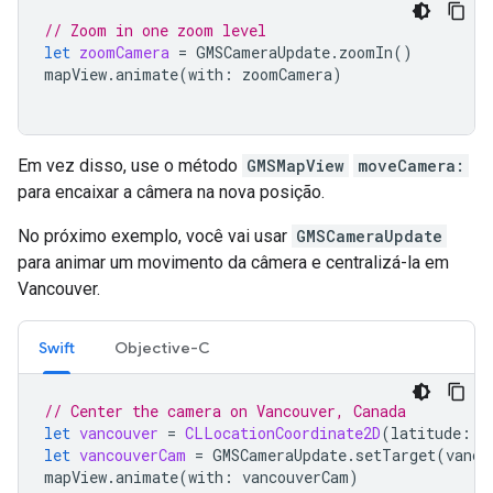
// Zoom in one zoom level
let
zoomCamera
=
GMSCameraUpdate
.
zoomIn
()
mapView
.
animate
(
with
:
zoomCamera
)
Em vez disso, use o método
GMSMapView
moveCamera:
para encaixar a câmera na nova posição.
No próximo exemplo, você vai usar
GMSCameraUpdate
para animar um movimento da câmera e centralizá-la em
Vancouver.
Swift
Objective-C
// Center the camera on Vancouver, Canada
let
vancouver
=
CLLocationCoordinate2D
(
latitude
:
4
let
vancouverCam
=
GMSCameraUpdate
.
setTarget
(
vanco
mapView
.
animate
(
with
:
vancouverCam
)