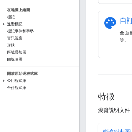
在地圖上繪圖
標記
palette
自
進階標記
標記事件和手勢
全面
資訊視窗
等。
形狀
區域疊加層
圖塊圖層
開放原始碼程式庫
公用程式庫
合併程式庫
特徵
瀏覽說明文件，瞭解