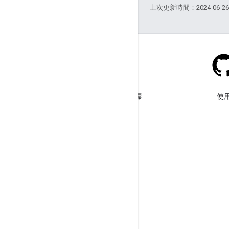
上次更新時間：2024-06-2
Stack Overflow
使用 google-maps-sdk-ios 標
使用
記提出問題。
瞭解詳情
常見問題
功能探索工具
Places SDK for iOS