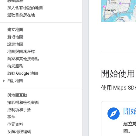
教學課程
加入含有標記的地圖
選取目前所在地
建立地圖
新增地圖
設定地圖
地圖與圖塊座標
商家和其他搜尋點
街景服務
開始使
啟動 Google 地圖
自訂地圖
使用 Maps S
與地圖互動
攝影機和檢視畫面
explore
開始
控制項和手勢
事件
建立帳
位置資料
圖。
反向地理編碼