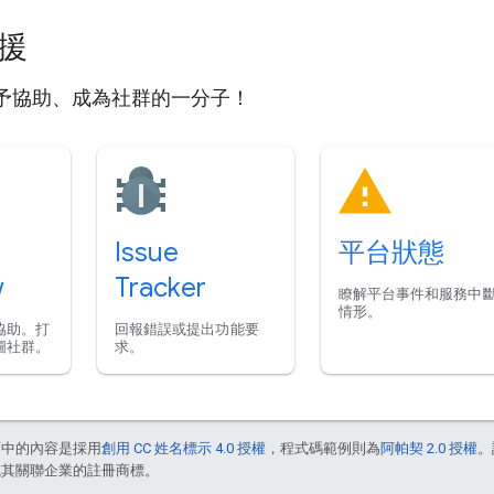
支援
予協助、成為社群的一分子！
Issue
平台狀態
w
Tracker
瞭解平台事件和服務中
情形。
協助。打
回報錯誤或提出功能要
圖社群。
求。
面中的內容是採用
創用 CC 姓名標示 4.0 授權
，程式碼範例則為
阿帕契 2.0 授權
。
e 和/或其關聯企業的註冊商標。