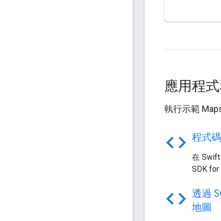
應用程式
執行示範 Map
code
程式
在 Swif
SDK fo
code
透過 Sw
地圖