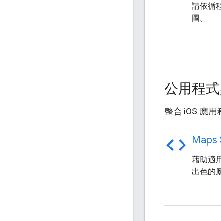
請依循程
圖。
公用程式
整合 iOS 
code
Maps 
藉助適
出色的