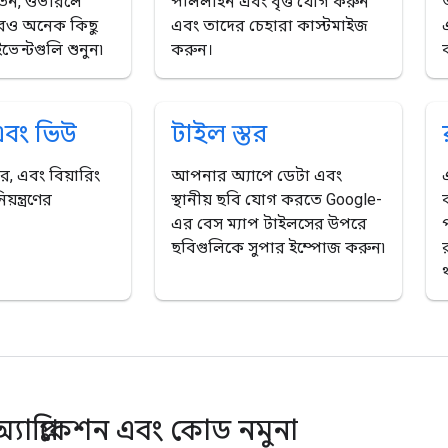
র্তন, ওভারলে
পলিলাইন এবং বৃত্ত যোগ করুন
রও অনেক কিছু
এবং তাদের চেহারা কাস্টমাইজ
ভেন্টগুলি শুনুন৷
করুন।
এবং ভিউ
টাইল স্তর
তর, এবং বিয়ারিং
আপনার অ্যাপে ডেটা এবং
়ন্ত্রণের
স্থানীয় ছবি যোগ করতে Google-
এর বেস ম্যাপ টাইলসের উপরে
প
ছবিগুলিকে সুপার ইম্পোজ করুন৷
র
যাপ্লিকেশন এবং কোড নমুনা