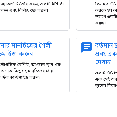
অ্যাকাউন্ট তৈরি করুন, একটি API কী
কিভাবে iOS 
করুন এবং বিল্ডিং শুরু করুন৷
করতে হয় ত
অ্যাপে একটি 
করুন৷
chat
ার মানচিত্রের শৈলী
বর্তমান স
্টমাইজ করুন
এবং একটি
দেখান
, ভৌগলিক বৈশিষ্ট্য, আগ্রহের স্থান এবং
নেক কিছু সহ মানচিত্রের প্রায়
একটি iOS ডিভ
টি দিক কাস্টমাইজ করুন৷
এবং সেই অবস্
স্থানের বিবর