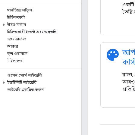
একটি 
মানচিত্রে আঁকুন
তৈরি 
চিহ্নিতকারী
উন্নত মার্কার
চিহ্নিতকারী ইভেন্ট এবং অঙ্গভঙ্গি
তথ্য জানালা
আকার
palette
আপন
স্থল ওভারলে
কাস
টাইল স্তর
রাস্তা
ওপেন সোর্স লাইব্রেরি
আরও অ
ইউটিলিটি লাইব্রেরি
প্রতি
লাইব্রেরি একত্রিত করুন