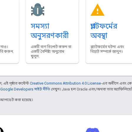
সমস্যা
প্ল্যাটফর্মের
অনুসরণকারী
অবস্থা
য দাও।
একটি বাগ রিপোর্ট করুন বা
প্ল্যাটফর্মের ঘটনা এবং
ৈরি করুন.
একটি বৈশিষ্ট্য অনুরোধ
বিভ্রাট সম্পর্কে জানুন।
খুলুন.
 এই পৃষ্ঠার কন্টেন্ট
Creative Commons Attribution 4.0 License
-এর অধীনে এবং কো
,
Google Developers সাইট নীতি
দেখুন। Java হল Oracle এবং/অথবা তার অ্যাফিলিয়েট সংস
র আপডেট করা হয়েছে।