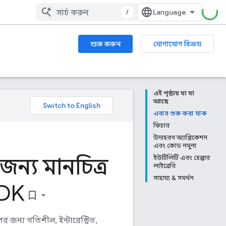
/
শুরু করুন
যোগাযোগ বিক্রয়
এই পৃষ্ঠায় যা যা
আছে
এবার শুরু করা যাক
ফিচার
উদাহরণ অ্যাপ্লিকেশন
এবং কোড নমুনা
ন্য মানচিত্র
ইউটিলিটি এবং হেল্পার
লাইব্রেরি
সাহায্য & সমর্থন
DK
bookmark_border
 জন্য গতিশীল, ইন্টারেক্টিভ,