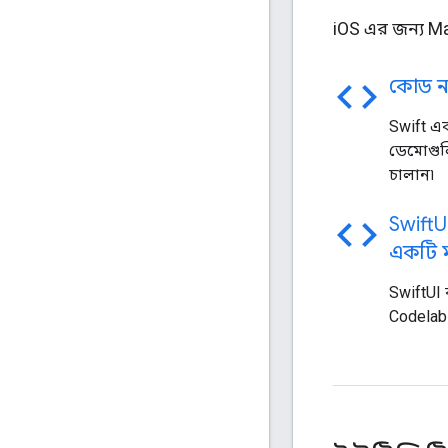
iOS এর জন্য Ma
code
কোড ন
Swift এব
ডেমোগুল
চালান৷
code
Swift
U
একটি ম
SwiftUI 
Codelab