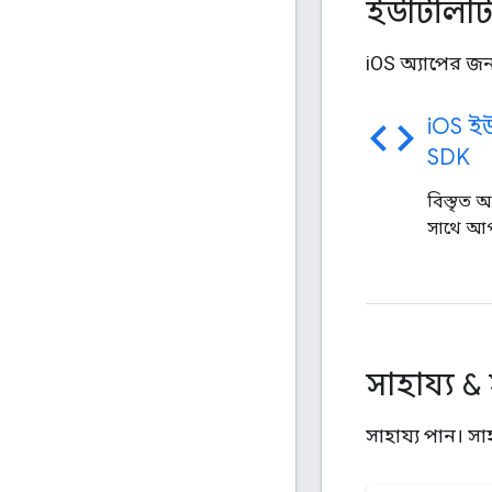
ইউটিলিটি 
iOS অ্যাপের জন
code
i
OS ইউট
SDK
বিস্তৃত 
সাথে আপ
সাহায্য &
সাহায্য পান। সা