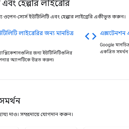
এবং হেল্পার লাইব্রেরি
্য ওপেন-সোর্স ইউটিলিটি এবং হেল্পার লাইব্রেরি একীভূত করুন।
code
িলিটি লাইব্রেরির জন্য মানচিত্র
এক্সটেনশন 
Google মানচিত্র
একত্রিত সমর্থন 
অ্যাপ্লিকেশানগুলির জন্য ইউটিলিটিগুলির
নার অ্যাপটিকে উন্নত করুন৷
 সমর্থন
হায্য দাও। সম্প্রদায়ে যোগদান করুন।