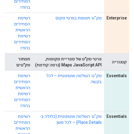
המחירים
בהודו
Enterprise
מק"ט: תמונות בפרטי מקום
רשימת
המחירים
הראשית
רשימת
המחירים
בהודו
פרטי מק"ט של ספריית מקומות,
תמחור
קטגוריה
Maps JavaScript API (גרסה קודמת)
מק"טים
Essentials
מק"ט: השלמה אוטומטית – לכל
רשימת
בקשה
המחירים
הראשית
רשימת
המחירים
בהודו
Essentials
מק"ט: השלמה אוטומטית (כלולה ב-
רשימת
Place Details) – לכל סשן
המחירים
הראשית