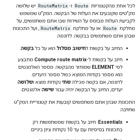
לכל אחת מהקטגוריות
Route
ו-
RouteMatrix
יש שלושה
מק"טים שקובעים את העלות של הבקשה. המק"ט שמשמש
לקביעת העלות מבוסס על השירות שבו אתם משתמשים, על
מחלקת
Route
או על מחלקת
RouteMatrix
, ועל התכונות
שבהן אתם משתמשים בבקשה. לדוגמה:
החיוב על בקשות ל
חישוב מסלול
הוא על כל
בקשה
.
חיוב על בקשות ל-
Compute route matrix
מתבצע
לפי
ELEMENT
שמוחזר מהבקשה. מספר האלמנטים
הוא מספר נקודות המוצא כפול מספר היעדים.
לדוגמה, אם בקשה מכילה
שתי
נקודות מוצא ו
שלושה
יעדים, החיוב על הבקשה יהיה עבור
שישה
אלמנטים.
התכונות שבהן אתם משתמשים קובעות את קטגוריית המק"ט
שחויבה:
Essentials
: חיוב על בקשות שמשתמשות רק
בתכונות בסיסיות עם עד 10 נקודות ציון ביניים.