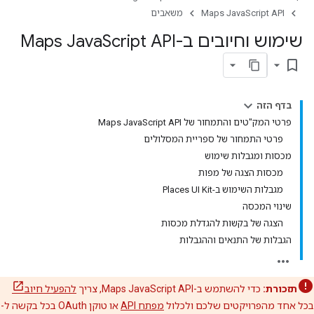
Maps JavaScript API
משאבים
שימוש וחיובים ב-Maps Java
Script API
bookmark_border
בדף הזה
פרטי המק"טים והתמחור של Maps JavaScript API
פרטי התמחור של ספריית המסלולים
מכסות ומגבלות שימוש
מכסות הצגה של מפות
מגבלות השימוש ב-Places UI Kit
שינוי המכסה
הצגה של בקשות להגדלת מכסות
הגבלות של התנאים וההגבלות
תזכורת:
כדי להשתמש ב-Maps JavaScript API, צריך
להפעיל חיוב
בכל אחד מהפרויקטים שלכם ולכלול
מפתח API
או טוקן OAuth בכל בקשה ל-