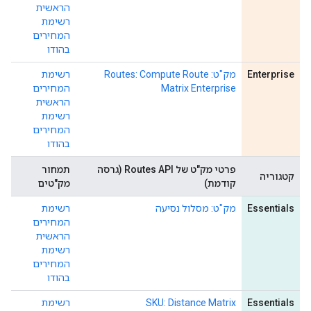
הראשית
רשימת
המחירים
בהודו
Enterprise
מק"ט: Routes: Compute Route
רשימת
Matrix Enterprise
המחירים
הראשית
רשימת
המחירים
בהודו
פרטי מק"ט של Routes API (גרסה
תמחור
קטגוריה
קודמת)
מק"טים
Essentials
מק"ט: מסלול נסיעה
רשימת
המחירים
הראשית
רשימת
המחירים
בהודו
Essentials
SKU: Distance Matrix
רשימת