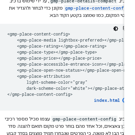
רכיב
gmp-place-details-compact
, על ידי שימוש ברכיב
gmp-place-content-confi
מקונן כדי לבחור ולהגדיר את
טי המקום, כמו שמוצג בקטע הקוד הבא:
<gmp-place-content-config>

    <gmp-place-media lightbox-preferred></gmp-plac
    <gmp-place-rating></gmp-place-rating>

    <gmp-place-type></gmp-place-type>

    <gmp-place-price></gmp-place-price>

    <gmp-place-accessible-entrance-icon></gmp-plac
    <gmp-place-open-now-status></gmp-place-open-no
    <gmp-place-attribution

        light-scheme-color="gray"

        dark-scheme-color="white"></gmp-place-attr
</gmp-place-content-config>
index.html
רכיב
gmp-place-content-config
עצמו מכיל מספר רכיבי
כן צאצאים, וכל אחד מהם בוחר פרט מקום תואם להצגה. סדר
יבי הבן לא משנה, כי הפרטים שנבחרו תמיד מוצגים בסדר קבוע