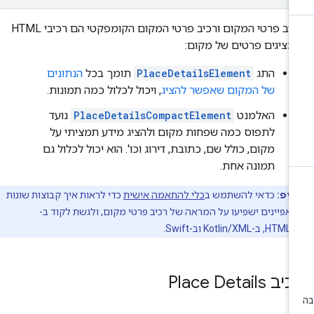
רכיב פרטי המקום ורכיב פרטי המקום הקומפקטי הם רכיבי HTML
ציגים פרטים של מקום:
התג
PlaceDetailsElement
תומך בכל
הנתונים
של המקום שאפשר להציג
, ויכול לכלול כמה תמונות.
האלמנט
PlaceDetailsCompactElement
נועד
לתפוס כמה שפחות מקום ולהציג מידע תמציתי על
מקום, כולל שם, כתובת, דירוג וכו'. הוא יכול לכלול גם
תמונה אחת.
טיפ:
כדאי להשתמש ב
כלי להתאמה אישית
כדי לראות איך קבוצות שונות
אפיינים ישפיעו על המראה של רכיב פרטי מקום, ולגשת לקוד ב-
-Kotlin/XML וב-Swift.
ב Place Details