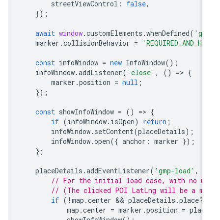
streetViewControl
:
false
,
});
await
window
.
customElements
.
whenDefined
(
'gm
marker
.
collisionBehavior
=
'REQUIRED_AND_HI
const
infoWindow
=
new
InfoWindow
();
infoWindow
.
addListener
(
'close'
,
()
=
>
{
marker
.
position
=
null
;
});
const
showInfoWindow
=
()
=
>
{
if
(
infoWindow
.
isOpen
)
return
;
infoWindow
.
setContent
(
placeDetails
);
infoWindow
.
open
({
anchor
:
marker
});
};
placeDetails
.
addEventListener
(
'gmp-load'
,
(
// For the initial load case, with no u
// (The clicked POI LatLng will be a mo
if
(
!
map
.
center
 && 
placeDetails
.
place
?
.
map
.
center
=
marker
.
position
=
plac
showInfoWindow
();