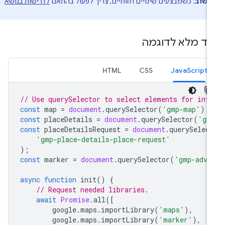
חשוב:
כשמבצעים שינויים חזותיים, צריך לפעול בהתאם
לדרישות בנושא
.
וד מלא לדוגמה
HTML
CSS
JavaScript
// Use querySelector to select elements for int
const
map
=
document
.
querySelector
(
'gmp-map'
);
const
placeDetails
=
document
.
querySelector
(
'gm
const
placeDetailsRequest
=
document
.
querySelec
'gmp-place-details-place-request'
);
const
marker
=
document
.
querySelector
(
'gmp-adva
async
function
init
()
{
// Request needed libraries.
await
Promise
.
all
([
google
.
maps
.
importLibrary
(
'maps'
),
google
.
maps
.
importLibrary
(
'marker'
),