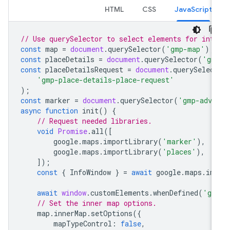
HTML
CSS
JavaScript
// Use querySelector to select elements for int
const
map
=
document
.
querySelector
(
'gmp-map'
);
const
placeDetails
=
document
.
querySelector
(
'gm
const
placeDetailsRequest
=
document
.
querySelec
'gmp-place-details-place-request'
);
const
marker
=
document
.
querySelector
(
'gmp-adva
async
function
init
()
{
// Request needed libraries.
void
Promise
.
all
([
google
.
maps
.
importLibrary
(
'marker'
),
google
.
maps
.
importLibrary
(
'places'
),
]);
const
{
InfoWindow
}
=
await
google
.
maps
.
im
await
window
.
customElements
.
whenDefined
(
'gm
// Set the inner map options.
map
.
innerMap
.
setOptions
({
mapTypeControl
:
false
,