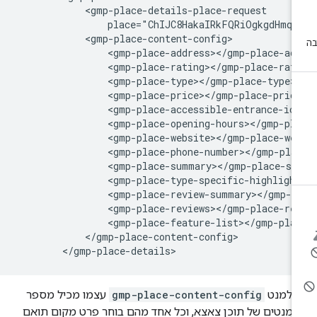
            <gmp-place-details-place-request

                place="ChIJC8HakaIRkFQRiOgkgdHmqkk
            <gmp-place-content-config>

                <gmp-place-address></gmp-place-add
                <gmp-place-rating></gmp-place-rati
                <gmp-place-type></gmp-place-type>

                <gmp-place-price></gmp-place-price
                <gmp-place-accessible-entrance-ico
                <gmp-place-opening-hours></gmp-pla
                <gmp-place-website></gmp-place-web
                <gmp-place-phone-number></gmp-plac
                <gmp-place-summary></gmp-place-sum
                <gmp-place-type-specific-highlight
                <gmp-place-review-summary></gmp-pl
                <gmp-place-reviews></gmp-place-rev
                <gmp-place-feature-list></gmp-plac
            </gmp-place-content-config>

        </gmp-place-details>
אלמנט
gmp-place-content-config
עצמו מכיל מספר
מנטים של תוכן צאצא, וכל אחד מהם בוחר פרט מקום תואם