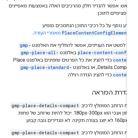
אש. אפשר להגדיר חלק מהרכיבים האלה באמצעות מאפיינים
פציפיים לתוכן.
דע נוסף על כל רכיבי התוכן הנתמכים מופיע
PlaceContentConfigElement
מאמרי העזרה
.
י לפשט את העניינים, אפשר להחליף את האלמנט
gmp-
place-content-confi
באלמנט
gmp-place-all-
conten
כדי להציג את כל הפרטים שזמינים באלמנט Place
Details Compa, או באלמנט
gmp-place-standard-
conten
כדי להציג הגדרה רגילה.
גדרת המראה
וח הרוחב המומלץ לרכיב
gmp-place-details-compact
בכיוון אנכי הוא 180px-300px. יכול להיות שרוחב של פחות
ינה. לא מגדירים גובה קבוע.
וח הרוחב המומלץ לרכיב
gmp-place-details-compact