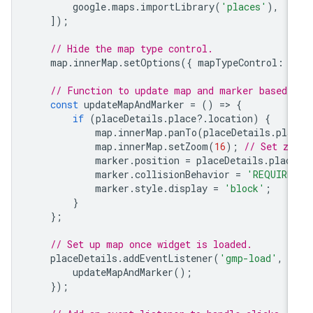
google
.
maps
.
importLibrary
(
'places'
),
]);
// Hide the map type control.
map
.
innerMap
.
setOptions
({
mapTypeControl
:
f
// Function to update map and marker based 
const
updateMapAndMarker
=
()
=
>
{
if
(
placeDetails
.
place
?
.
location
)
{
map
.
innerMap
.
panTo
(
placeDetails
.
pla
map
.
innerMap
.
setZoom
(
16
);
// Set zo
marker
.
position
=
placeDetails
.
plac
marker
.
collisionBehavior
=
'REQUIRE
marker
.
style
.
display
=
'block'
;
}
};
// Set up map once widget is loaded.
placeDetails
.
addEventListener
(
'gmp-load'
,
(
updateMapAndMarker
();
});