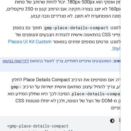
בכיוון אופקי הוא 180px-500px. יכול להיות שרוחב של פחות
מ-160px לא יוצג בצורה תקינה. אם הרוחב קטן מ-350 פיקסלים,
מונה הממוזערת לא תוצג. לא מגדירים גובה קבוע.
אלמנט
gmp-place-details-compact
תומך גם במגוון
מאפייני CSS בהתאמה אישית להגדרת הצבעים והגופנים של
למנט. פרטים נוספים זמינים במאמר
Places UI Kit Custom
.
Styli
חשוב:
כשמבצעים שינויים חזותיים, צריך לפעול בהתאם
לדרישות בנושא
.
הערה: אם מוסיפים את הרכיב Place Details Compact לחלון
דע, צריך להחיל עיצוב מותאם אישית ישירות על הרכיב
gmp-
place-details-compac
. הסיבה לכך היא שחלון המידע הוא
חלק מ-DOM של הצל של המפה, ולכן לא יוחלו סגנונות CSS
צוניים.
<gmp-place-details-compact
