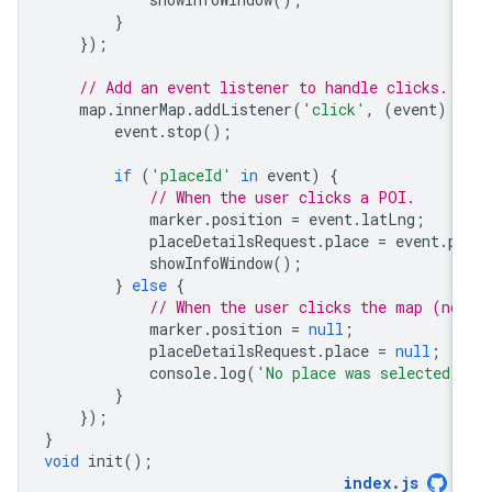
}
});
// Add an event listener to handle clicks.
map
.
innerMap
.
addListener
(
'click'
,
(
event
)
=
event
.
stop
();
if
(
'placeId'
in
event
)
{
// When the user clicks a POI.
marker
.
position
=
event
.
latLng
;
placeDetailsRequest
.
place
=
event
.
pl
showInfoWindow
();
}
else
{
// When the user clicks the map (no
marker
.
position
=
null
;
placeDetailsRequest
.
place
=
null
;
console
.
log
(
'No place was selected.
}
});
}
void
init
();
index
.
js