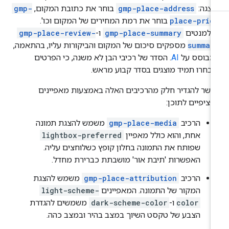
הצגה: 
gmp-place-address
בוחר את כתובת המקום, ‫
gmp-
place-pric
בוחר את רמת המחירים של המקום וכו'.
אלמנטים
gmp-place-summary
ו-
gmp-place-review-
summar
מספקים סיכום של המקום והביקורות עליו, בהתאמה,
מבוסס על
AI
. הסדר של רכיבי הבן לא משנה, כי הפרטים
בחרו תמיד מוצגים בסדר קבוע מראש.
שר להגדיר חלק מהרכיבים האלה באמצעות מאפיינים
ציפיים לתוכן:
הרכיב
gmp-place-media
משמש להצגת תמונה
אחת, והוא כולל מאפיין
lightbox-preferred
שפותח את התמונה בחלון קופץ כשלוחצים עליה.
האפשרות 'תיבת אור' מושבתת כברירת מחדל.
הרכיב
gmp-place-attribution
משמש להצגת
המקור של התמונה. המאפיינים
light-scheme-
color
ו-
dark-scheme-color
משמשים להגדרת
הצבע של טקסט השיוך במצב בהיר ובמצב כהה.