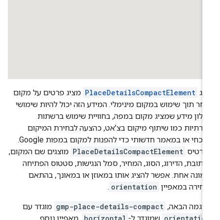
תג
PlaceDetailsCompactElement
מציג פרטים על מקום
חר תוך שימוש במקום מינימלי. המידע הזה יכול להיות שימושי
לון מידע שמציג מקום במפה, בחוויית שימוש ברשתות
רתיות כמו שיתוף מיקום בצ'אט, כהצעה לבחירת המיקום
הנוכחי או במאמר חדשותי כדי להפנות למקום במפות Google.
כרטיס
PlaceDetailsCompactElement
מוצגים שם המקום,
תובת, הדירוג, הסוג, המחיר, סמל הנגישות, סטטוס הפתיחה
מונה אחת. אפשר להציג אותו במאוזן או במאונך, בהתאם
חירה במאפיין
orientation
.
וגמה הבאה,
gmp-place-details-compact
מוגדר עם
orientatio
שמוגדר ל-
horizontal
. מאפיין נוסף,