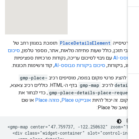
כרטיסייה
PlaceDetailsElement
תומכת במגוון רחב של
יבי תוכן, כולל שעות פתיחה מלאות, אתר, מספר טלפון,
סיכום
וסס-AI
עם גיבוי לסיכום עריכה, נקודות מרכזיות ספציפיות
וג, ביקורות,
סיכום ביקורות מבוסס-AI
, קוד ורשימות תכונות.
י להציג פרטי מקום במפה, מוסיפים רכיב
gmp-place-
detail
לרכיב
gmp-map
בדף ה-HTML. כוללים רכיב צאצא,
gmp-place-details-place-reques
, כדי לבחור את
קום. זה יכול להיות
אובייקט Place
,
מזהה Place
או שם
שאב של Place:
<gmp-map center="47.759737, -122.250632" zoom="16
  <div class="widget-container" slot="control-inli