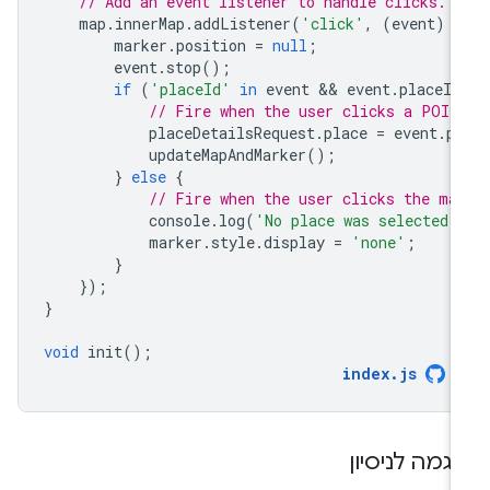
// Add an event listener to handle clicks.
map
.
innerMap
.
addListener
(
'click'
,
(
event
)
=
marker
.
position
=
null
;
event
.
stop
();
if
(
'placeId'
in
event
 && 
event
.
placeId
// Fire when the user clicks a POI.
placeDetailsRequest
.
place
=
event
.
pl
updateMapAndMarker
();
}
else
{
// Fire when the user clicks the ma
console
.
log
(
'No place was selected.
marker
.
style
.
display
=
'none'
;
}
});
}
void
init
();
index
.
js
וגמה לניסיון