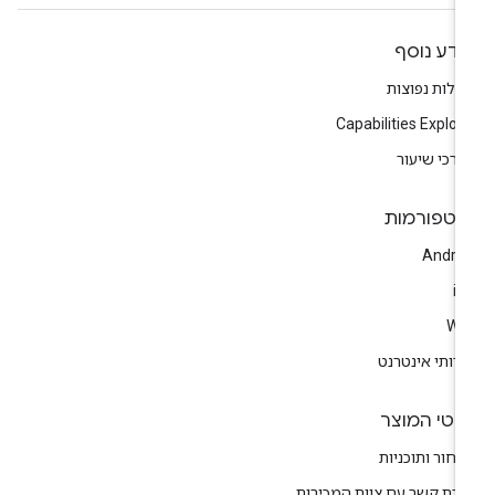
ידע נוסף
לות נפוצות
Capabilities Explor
רכי שיעור
לטפורמות
Andro
i
We
רותי אינטרנט
רטי המוצר
חור ותוכניות
ירת קשר עם צוות המכירות