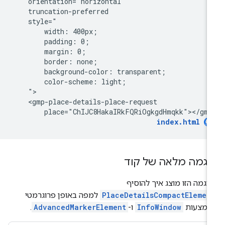
    orientation="horizontal"

    truncation-preferred

    style="

        width: 400px;

        padding: 0;

        margin: 0;

        border: none;

        background-color: transparent;

        color-scheme: light;

    ">

    <gmp-place-details-place-request

        place="ChIJC8HakaIRkFQRiOgkgdHmqkk"></gmp
index.html
וגמה מלאה של קוד
וגמה הזו מוצג איך להוסיף
PlaceDetailsCompactElemen
למפה באופן פרוגרמטי
אמצעות
InfoWindow
ו-
AdvancedMarkerElement
.