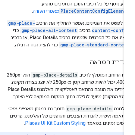
דע נוסף על כל רכיבי התוכן הנתמכים מופיע
PlaceContentConfigElement
מאמרי העזרה
.
י לפשט את העניינים, אפשר להחליף את הרכיב
gmp-place-
content-confi
ברכיב
gmp-place-all-content
כדי
ציג את כל הפרטים שזמינים ברכיב Place Details, או ברכיב
gmp-place-standard-conten
כדי להציג הגדרה רגילה.
גדרת המראה
וח הרוחב המומלץ לרכיב
gmp-place-details
הוא 250px-
400px. יכול להיות שרוחב קטן מ-250px לא יוצג בצורה תקינה.
מגדירים את הגובה בהתאם לאפליקציה. האלמנט Place Details
רטי המקום) מיועד לגלילה בתוך המקום המוקצה לפי הצורך.
אלמנט
gmp-place-details
תומך גם במגוון מאפייני CSS
תאמה אישית להגדרת הצבעים והגופנים של האלמנט. פרטים
ספים זמינים במאמר
Places UI Kit Custom Styling
.