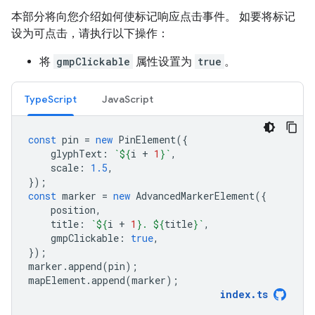
本部分将向您介绍如何使标记响应点击事件。 如要将标记
设为可点击，请执行以下操作：
将
gmpClickable
属性设置为
true
。
TypeScript
JavaScript
const
pin
=
new
PinElement
({
glyphText
:
`
${
i
+
1
}
`
,
scale
:
1.5
,
});
const
marker
=
new
AdvancedMarkerElement
({
position
,
title
:
`
${
i
+
1
}
. 
${
title
}
`
,
gmpClickable
:
true
,
});
marker
.
append
(
pin
);
mapElement
.
append
(
marker
);
index
.
ts