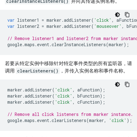
clearInstanceListeners()
并向其传递实例名称。
var
listener1
=
marker
.
addListener
(
'click'
,
aFunctio
var
listener2
=
marker
.
addListener
(
'mouseover'
,
bFun
// Remove listener1 and listener2 from marker instan
google
.
maps
.
event
.
clearInstanceListeners
(
marker
);
若要从特定实例中移除针对特定事件类型的所有监听器，请
调用
clearListeners()
，并传入实例名称和事件名称。
marker
.
addListener
(
'click'
,
aFunction
);
marker
.
addListener
(
'click'
,
bFunction
);
marker
.
addListener
(
'click'
,
cFunction
);
// Remove all click listeners from marker instance.
google
.
maps
.
event
.
clearListeners
(
marker
,
'click'
);