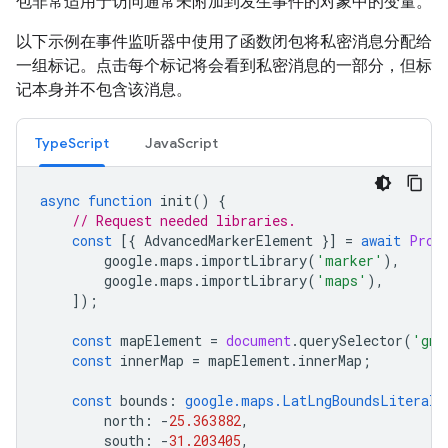
包非常适用于访问通常未附加到发生事件的对象中的变量。
以下示例在事件监听器中使用了函数闭包将私密消息分配给
一组标记。点击每个标记将会看到私密消息的一部分，但标
记本身并不包含该消息。
TypeScript
JavaScript
async
function
init
()
{
// Request needed libraries.
const
[{
AdvancedMarkerElement
}]
=
await
Prom
google
.
maps
.
importLibrary
(
'marker'
),
google
.
maps
.
importLibrary
(
'maps'
),
]);
const
mapElement
=
document
.
querySelector
(
'gmp
const
innerMap
=
mapElement
.
innerMap
;
const
bounds
:
google.maps.LatLngBoundsLiteral
north
:
-
25.363882
,
south
:
-
31.203405
,