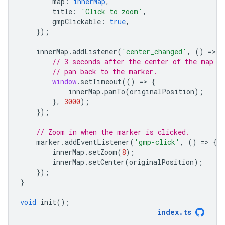
map
:
innerMap
,
title
:
'Click to zoom'
,
gmpClickable
:
true
,
});
innerMap
.
addListener
(
'center_changed'
,
()
=
>
{
// 3 seconds after the center of the map h
// pan back to the marker.
window
.
setTimeout
(()
=
>
{
innerMap
.
panTo
(
originalPosition
);
},
3000
);
});
// Zoom in when the marker is clicked.
marker
.
addEventListener
(
'gmp-click'
,
()
=
>
{
innerMap
.
setZoom
(
8
);
innerMap
.
setCenter
(
originalPosition
);
});
}
void
init
();
index
.
ts