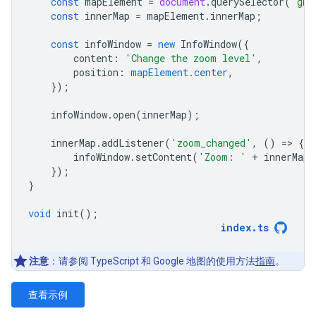
const
mapElement
=
document
.
querySelector
(
'gmp
const
innerMap
=
mapElement
.
innerMap
;
const
infoWindow
=
new
InfoWindow
({
content
:
'Change the zoom level'
,
position
:
mapElement.center
,
});
infoWindow
.
open
(
innerMap
);
innerMap
.
addListener
(
'zoom_changed'
,
()
=
>
{
infoWindow
.
setContent
(
'Zoom: '
+
innerMap
.
});
}
void
init
();
index
.
ts
注意
：请参阅 TypeScript 和 Google 地图的使用方法
指南
。
查看示例