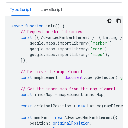
TypeScript
JavaScript
async
function
init
()
{
// Request needed libraries.
const
[{
AdvancedMarkerElement
},
{
LatLng
}]
google
.
maps
.
importLibrary
(
'marker'
),
google
.
maps
.
importLibrary
(
'core'
),
google
.
maps
.
importLibrary
(
'maps'
),
]);
// Retrieve the map element.
const
mapElement
=
document
.
querySelector
(
'gmp
// Get the inner map from the map element.
const
innerMap
=
mapElement
.
innerMap
;
const
originalPosition
=
new
LatLng
(
mapElement
const
marker
=
new
AdvancedMarkerElement
({
position
:
originalPosition
,