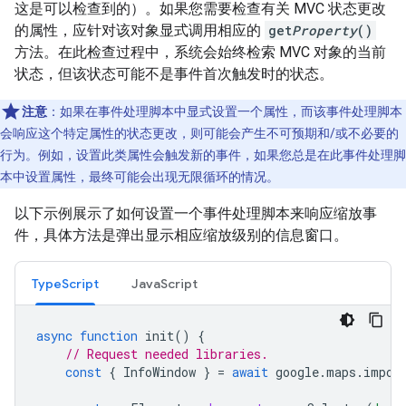
这是可以检查到的）。如果您需要检查有关 MVC 状态更改
的属性，应针对该对象显式调用相应的
get
Property
()
方法。在此检查过程中，系统会始终检索 MVC 对象的当前
状态，但该状态可能不是事件首次触发时的状态。
注意
：如果在事件处理脚本中显式设置一个属性，而该事件处理脚本
会响应这个特定属性的状态更改，则可能会产生不可预期和/或不必要的
行为。
例如，设置此类属性会触发新的事件，如果您总是在此事件处理脚
本中设置属性，最终可能会出现无限循环的情况。
以下示例展示了如何设置一个事件处理脚本来响应缩放事
件，具体方法是弹出显示相应缩放级别的信息窗口。
TypeScript
JavaScript
async
function
init
()
{
// Request needed libraries.
const
{
InfoWindow
}
=
await
google
.
maps
.
impor