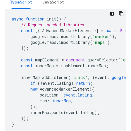
TypeScript
JavaScript
async
function
init
()
{
// Request needed libraries.
const
[{
AdvancedMarkerElement
}]
=
await
Prom
google
.
maps
.
importLibrary
(
'marker'
),
google
.
maps
.
importLibrary
(
'maps'
),
]);
const
mapElement
=
document
.
querySelector
(
'gmp
const
innerMap
=
mapElement
.
innerMap
;
innerMap
.
addListener
(
'click'
,
(
event
:
google.m
if
(
!
event
.
latLng
)
return
;
new
AdvancedMarkerElement
({
position
:
event.latLng
,
map
:
innerMap
,
});
innerMap
.
panTo
(
event
.
latLng
);
});
}