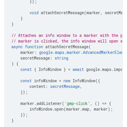
});
void
attachSecretMessage
(
marker
,
secretMes
}
}
// Attaches an info window to a marker with the pr
// marker is clicked, the info window will open wi
async
function
attachSecretMessage
(
marker
:
google.maps.marker.AdvancedMarkerEleme
secretMessage
:
string
)
{
const
{
InfoWindow
}
=
await
google
.
maps
.
impor
const
infoWindow
=
new
InfoWindow
({
content
:
secretMessage
,
});
marker
.
addListener
(
'gmp-click'
,
()
=
>
{
infoWindow
.
open
(
marker
.
map
,
marker
);
});
}