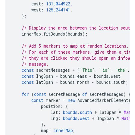
east
:
131.044922
,
west
:
125.244141
,
};
// Display the area between the location southW
innerMap
.
fitBounds
(
bounds
);
// Add 5 markers to map at random locations.
// For each of these markers, give them a titl
// they are clicked they should open an infoWi
// message.
const
secretMessages
=
[
'This'
,
'is'
,
'the'
,
'
const
lngSpan
=
bounds
.
east
-
bounds
.
west
;
const
latSpan
=
bounds
.
north
-
bounds
.
south
;
for
(
const
secretMessage
of
secretMessages
)
{
const
marker
=
new
AdvancedMarkerElement
({
position
:
{
lat
:
bounds.south
+
latSpan
*
Math
lng
:
bounds.west
+
lngSpan
*
Math
.
},
map
:
innerMap
,