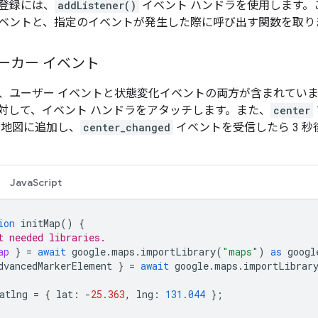
登録には、
addListener()
イベント ハンドラを使用します。
ベントと、指定のイベントが発生した際に呼び出す関数を取り
マーカー イベント
、ユーザー イベントと状態変化イベントの両方が含まれてい
対して、イベント ハンドラをアタッチします。また、
center
を地図に追加し、
center_changed
イベントを受信したら 3 
JavaScript
ion
initMap
()
{
t needed libraries.
ap
}
=
await
google
.
maps
.
importLibrary
(
"maps"
)
as
googl
dvancedMarkerElement
}
=
await
google
.
maps
.
importLibrar
atlng
=
{
lat
:
-
25.363
,
lng
:
131.044
};