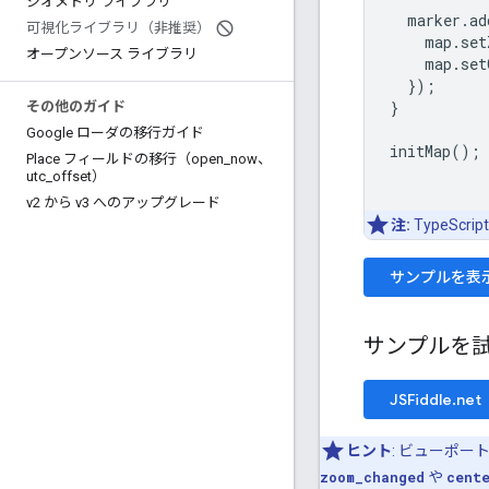
ジオメトリ ライブラリ
marker
.
ad
可視化ライブラリ（非推奨）
map
.
set
オープンソース ライブラリ
map
.
set
});
}
その他のガイド
Google ローダの移行ガイド
initMap
();
Place フィールドの移行（open
_
now、
utc
_
offset）
v2 から v3 へのアップグレード
注:
TypeScr
サンプルを表
サンプルを
JSFiddle.net
ヒント
: ビューポ
zoom_changed
や
cent