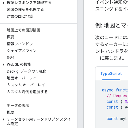
イベント通知の
検証レスポンスを処理する
スニングするイ
米国の住所を処理する
対象の国と地域
例: 地図と
地図上での図形描画
次のコードには
概要
するマーカーに
情報ウィンドウ
ント ハンドラ
シェイプとライン
ーに戻します。
記号
Web
GL の機能
Deck
.
gl データの可視化
TypeScript
地面オーバーレイ
カスタム オーバーレイ
async
funct
カスタム凡例を追加する
// Reques
const
{
M
データの表示
const
{
A
概要
const
myL
データセット用データドリブン スタイ
ル設定