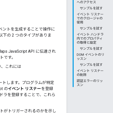
へのアクセス
サンプルを試す
イベント リスナー
でのクロージャの
使用
サンプルを試す
t はイベントを生成することで操作に
イベント ハンドラ
下の 2 つのタイプがありま
内でのプロパティ
の取得と設定
サンプルを試す
vaScript API に伝達され
DOM イベントのリ
ントです。
ッスン
サンプルを試す
おり、これには
イベント リスナー
の削除
認証エラーのリッ
クスポートします。プログラムが特定
スン
t の
イベント リスナー
を登録
ンドラを登録することで、これら
トがトリガーされるのかを示し