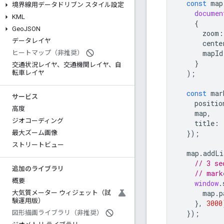
const
map
境界線用データドリブン スタイル設定
documen
KML
{
Geo
JSON
zoom
:
データレイヤ
cente
mapId
ヒートマップ（非推奨）
}
交通状況レイヤ、交通機関レイヤ、自
);
転車レイヤ
const
mar
サービス
positio
高度
map
,
ジオコーディング
title
:
});
最大ズーム画像
ストリートビュー
map
.
addLi
// 3 se
追加のライブラリ
// mark
概要
window
.
map
.
p
大気質メーター ウィジェット（試
験運用版）
},
3000
});
図形描画ライブラリ（非推奨）