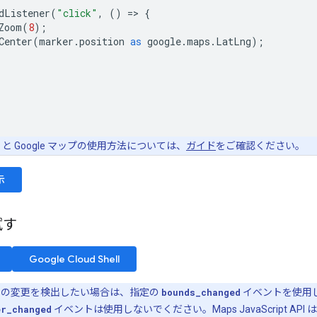
dListener
(
"click"
,
()
=
>
{
Zoom
(
8
);
Center
(
marker
.
position
as
google
.
maps
.
LatLng
);
ipt と Google マップの使用方法については、
ガイド
をご確認ください。
示
試す
Google Cloud Shell
ートの変更を検出したい場合は、指定の
bounds_changed
イベントを使用
er_changed
イベントは使用しないでください。Maps JavaScript AP