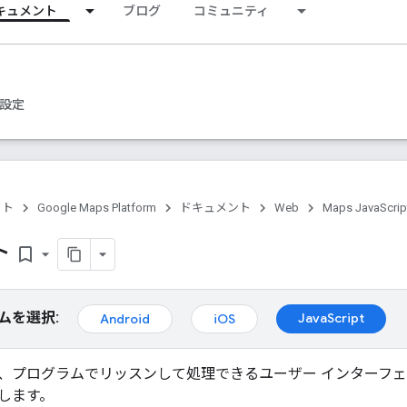
キュメント
ブログ
コミュニティ
設定
クト
Google Maps Platform
ドキュメント
Web
Maps JavaScrip
ト
bookmark_border
ムを選択:
JavaScript
Android
iOS
、プログラムでリッスンして処理できるユーザー インターフェ
します。