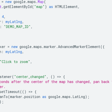
=
new
google
.
maps
.
Map
(
t
.
getElementById
(
"map"
)
as
HTMLElement
,
4
,
r
:
myLatlng
,
:
"DEMO_MAP_ID"
,
ker
=
new
google
.
maps
.
marker
.
AdvancedMarkerElement
({
n
:
myLatlng
,
"Click to zoom"
,
stener
(
"center_changed"
,
()
=
>
{
conds after the center of the map has changed, pan back 
er.
setTimeout
(()
=
>
{
anTo
(
marker
.
position
as
google
.
maps
.
LatLng
);
);