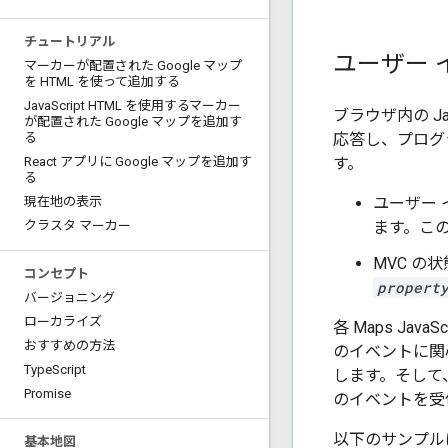
チュートリアル
ユーザー 
マーカーが配置された Google マップ
を HTML を使って追加する
Java
Script HTML を使用するマーカー
ブラウザ内の Ja
が配置された Google マップを追加す
応答し、プログ
る
す。
React アプリに Google マップを追加す
る
ユーザー イ
現在地の表示
ます。この
クラスタ マーカー
MVC の
コンセプト
propert
バージョニング
ローカライズ
各 Maps J
おすすめの方法
のイベントに関心
Type
Script
します。そして
Promise
のイベントを受
以下のサンプル
基本地図