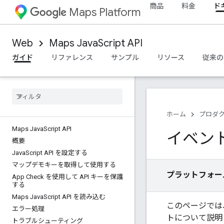
商品
料金
ド
Maps Platform
Web
Maps JavaScript API
ガイド
リファレンス
サンプル
リソース
従来の
ホーム
プロダ
Maps Java
Script API
イベン
概要
Java
Script API を設定する
マップデモキーを取得して使用する
プラットフォー
App Check を使用して API キーを保護
する
Maps Java
Script API を読み込む
このページでは
エラー処理
トについて説明
トラブルシューティング