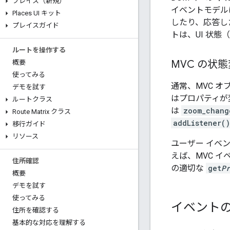
プレイス（新規）
イベントモデル
Places UI キット
したり、応答した
プレイスガイド
トは、UI 状
ルートを操作する
MVC の状
概要
使ってみる
通常、MVC オ
デモを試す
はプロパティが
ルートクラス
は
zoom_chang
Route Matrix クラス
addListener()
移行ガイド
リソース
ユーザー イベ
えば、MVC 
住所確認
の適切な
get
P
概要
デモを試す
使ってみる
イベント
住所を確認する
基本的な対応を理解する