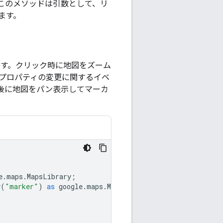
このメソッドは引数として、リ
ます。
ます。クリック時に地図をズーム
プロパティの変更に関するイベ
秒後に地図をパン表示してマーカ
e
.
maps
.
MapsLibrary
;
y
(
"marker"
)
as
google
.
maps
.
MarkerLibrary
;