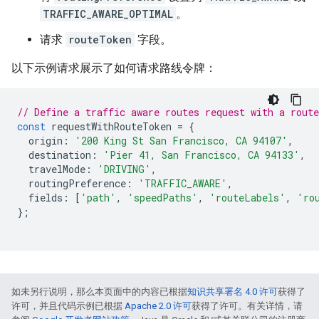
TRAFFIC_AWARE_OPTIMAL
。
请求
routeToken
字段。
以下示例请求展示了如何请求路线令牌：
// Define a traffic aware routes request with a route
const
requestWithRouteToken
=
{
origin
:
'200 King St San Francisco, CA 94107'
,
destination
:
'Pier 41, San Francisco, CA 94133'
,
travelMode
:
'DRIVING'
,
routingPreference
:
'TRAFFIC_AWARE'
,
fields
:
[
'path'
,
'speedPaths'
,
'routeLabels'
,
'ro
};
如未另行说明，那么本页面中的内容已根据
知识共享署名 4.0 许可
获得了
许可，并且代码示例已根据
Apache 2.0 许可
获得了许可。有关详情，请