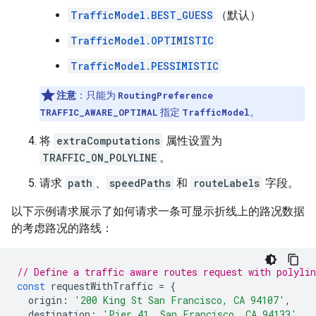
TrafficModel.BEST_GUESS
（默认）
TrafficModel.OPTIMISTIC
TrafficModel.PESSIMISTIC
注意
：只能为
RoutingPreference
TRAFFIC_AWARE_OPTIMAL
指定
TrafficModel
。
将
extraComputations
属性设置为
TRAFFIC_ON_POLYLINE
。
请求
path
、
speedPaths
和
routeLabels
字段。
以下示例请求展示了如何请求一条可显示折线上的路况数据
的考虑路况的路线：
// Define a traffic aware routes request with polylin
const
requestWithTraffic
=
{
origin
:
'200 King St San Francisco, CA 94107'
,
destination
:
'Pier 41, San Francisco, CA 94133'
,