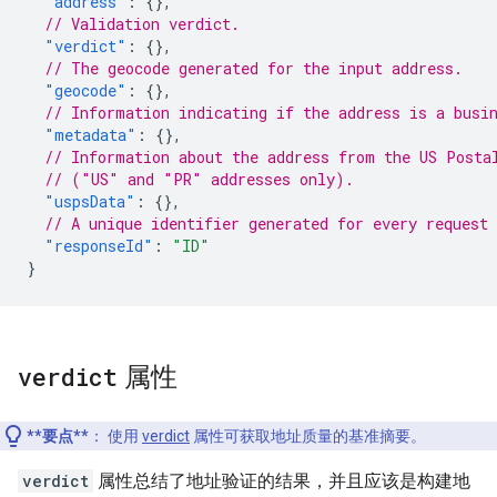
"address"
:
{},
// Validation verdict.
"verdict"
:
{},
// The geocode generated for the input address.
"geocode"
:
{},
// Information indicating if the address is a busi
"metadata"
:
{},
// Information about the address from the US Posta
// ("US" and "PR" addresses only).
"uspsData"
:
{},
// A unique identifier generated for every request
"responseId"
:
"ID"
}
verdict
属性
**要点**
：
使用
verdict
属性可获取地址质量的基准摘要。
verdict
属性总结了地址验证的结果，并且应该是构建地