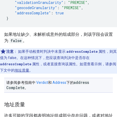
"validationGranularity"
:
"PREMISE"
,
"geocodeGranularity"
:
"PREMISE"
,
"addressComplete"
:
true
}
如果地址缺少、未解析或意外的组成部分，则该字段会设置
为
false
。
注意
：
如果手动检查时判决中未显示
addressComplete
属性，则其
值为 false。在这种情况下，您应该查询判决中是否存在
addressComplete
属性，或者直接查询该属性。如需查看示例，请参阅
下文中的
地址质量
。
address
请参阅参考指南中
Verdict
和
Address
下的
Complete
。
地址质量
许多可能的字段都表明地址组成部分存在问题，或者对地址