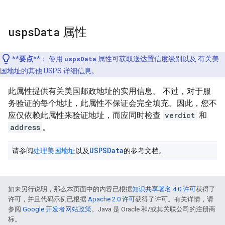
usps
Data
属性
**要点**
：
使用
uspsData
属性可获取送达置信度级别以及 有关美
国地址的其他 USPS 详细信息。
此属性提供有关美国邮政地址的实用信息。 不过，对于服
务验证的每个地址，此属性不保证会完全填充。因此，您不
应仅依赖此属性来验证地址，而应同时检查
verdict
和
address
。
USPSData
请参阅
处理美国地址
以及
的参考文档。
如未另行说明，那么本页面中的内容已根据
知识共享署名 4.0 许可
获得了
许可，并且代码示例已根据
Apache 2.0 许可
获得了许可。有关详情，请
参阅
Google 开发者网站政策
。Java 是 Oracle 和/或其关联公司的注册商
标。