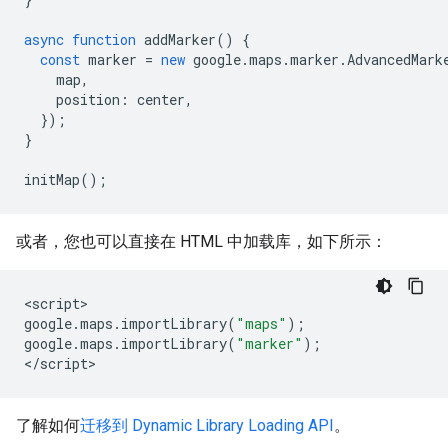
async
function
addMarker
()
{
const
marker
=
new
google
.
maps
.
marker
.
AdvancedMark
map
,
position
:
center
,
});
}
initMap
();
或者，您也可以直接在 HTML 中加载库，如下所示：
<
script
google
.
maps
.
importLibrary
(
"maps"
);
google
.
maps
.
importLibrary
(
"marker"
);
<
/script
>
了解如何
迁移到 Dynamic Library Loading API
。