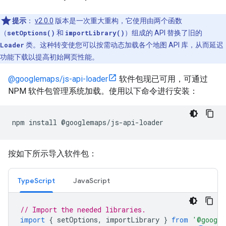
提示
：
v2.0.0
版本是一次重大重构，它使用由两个函数
（
setOptions()
和
importLibrary()
）组成的 API 替换了旧的
Loader
类。这种转变使您可以按需动态加载各个地图 API 库，从而延迟
功能下载以提高初始网页性能。
@googlemaps/js-api-loader
软件包现已可用，可通过
NPM 软件包管理系统加载。使用以下命令进行安装：
npm
install
@
googlemaps
/
js
-
api
-
loader
按如下所示导入软件包：
TypeScript
JavaScript
// Import the needed libraries.
import
{
setOptions
,
importLibrary
}
from
'@google