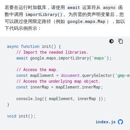
若要在运行时加载库，请使用
await
运算符从
async
函
数中调用
importLibrary()
。为所需的类声明变量后，您
可以跳过使用限定路径（例如
google.maps.Map
），如以
下代码示例所示：
async
function
init
()
{
// Import the needed libraries.
await
google
.
maps
.
importLibrary
(
'maps'
);
// Access the map.
const
mapElement
=
document
.
querySelector
(
'gmp-m
// Access the underlying map object.
const
innerMap
=
mapElement
.
innerMap
;
console
.
log
({
mapElement
,
innerMap
});
}
void
init
();
index
.
js