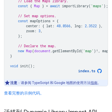
// Load the Maps library.
const
{
Map
}
=
await
importLibrary
(
'maps'
);
// Set map options.
const
mapOptions
=
{
center
:
{
lat
:
48.8566
,
lng
:
2.3522
},
zoom
:
3
,
};
// Declare the map.
new
Map
(
document
.
getElementById
(
'map'
)
!
,
mapO
}
void
init
();
index
.
ts
注意
：请参阅 TypeScript 和 Google 地图的使用方法
指南
。
查看完整的示例代码。