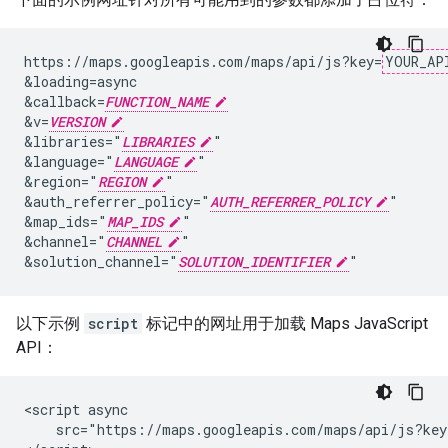
https://maps.googleapis.com/maps/api/js?key=
YOUR_AP
&loading=async

&callback=
FUNCTION_NAME
&v=
VERSION
&libraries="
LIBRARIES
"

&language="
LANGUAGE
"

&region="
REGION
"

&auth_referrer_policy="
AUTH_REFERRER_POLICY
"

&map_ids="
MAP_IDS
"

&channel="
CHANNEL
"

&solution_channel="
SOLUTION_IDENTIFIER
以下示例
script
标记中的网址用于加载 Maps JavaScript
API：
<script async

    src="https://maps.googleapis.com/maps/api/js?key