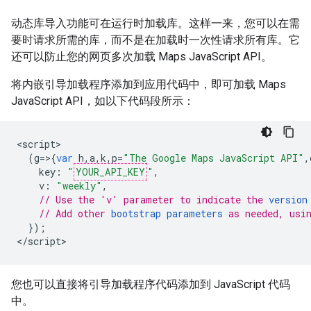
动态库导入功能可在运行时加载库。这样一来，您可以在需
要时请求所需的库，而不是在加载时一次性请求所有库。它
还可以防止您的网页多次加载 Maps JavaScript API。
将内嵌引导加载程序添加到应用代码中，即可加载 Maps
JavaScript API，如以下代码段所示：
<
script
(
g
=>{
var
h
,
a
,
k
,
p
=
"The Google Maps JavaScript API"
,
key
:
"
YOUR_API_KEY
"
,
v
:
"weekly"
,
// Use the 'v' parameter to indicate the 
version
// Add other 
bootstrap parameters
 as needed, usi
});
<
/script
>
您也可以直接将引导加载程序代码添加到 JavaScript 代码
中。