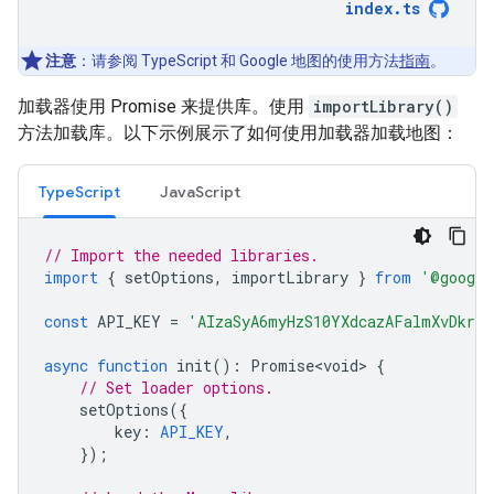
index
.
ts
注意
：请参阅 TypeScript 和 Google 地图的使用方法
指南
。
加载器使用 Promise 来提供库。使用
importLibrary()
方法加载库。以下示例展示了如何使用加载器加载地图：
TypeScript
JavaScript
// Import the needed libraries.
import
{
setOptions
,
importLibrary
}
from
'@google
const
API_KEY
=
'AIzaSyA6myHzS10YXdcazAFalmXvDkrY
async
function
init
()
:
Promise<void>
{
// Set loader options.
setOptions
({
key
:
API_KEY
,
});