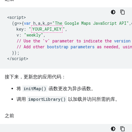
<
script
(
g
=>{
var
h
,
a
,
k
,
p
=
"The Google Maps JavaScript API"
,
key
:
"
YOUR_API_KEY
"
,
v
:
"weekly"
,
// Use the 'v' parameter to indicate the 
version
// Add other 
bootstrap parameters
 as needed, usi
});
<
/script
>
接下来，更新您的应用代码：
将
initMap()
函数更改为异步函数。
调用
importLibrary()
以加载并访问所需的库。
之前