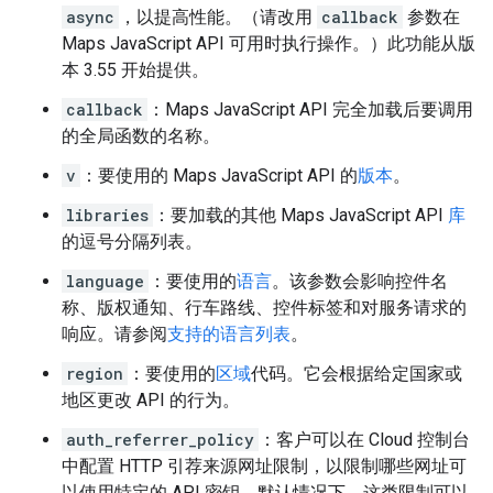
async
，以提高性能。（请改用
callback
参数在
Maps JavaScript API 可用时执行操作。）此功能从版
本 3.55 开始提供。
callback
：Maps JavaScript API 完全加载后要调用
的全局函数的名称。
v
：要使用的 Maps JavaScript API 的
版本
。
libraries
：要加载的其他 Maps JavaScript API
库
的逗号分隔列表。
language
：要使用的
语言
。该参数会影响控件名
称、版权通知、行车路线、控件标签和对服务请求的
响应。请参阅
支持的语言列表
。
region
：要使用的
区域
代码。它会根据给定国家或
地区更改 API 的行为。
auth_referrer_policy
：客户可以在 Cloud 控制台
中配置 HTTP 引荐来源网址限制，以限制哪些网址可
以使用特定的 API 密钥。默认情况下，这类限制可以