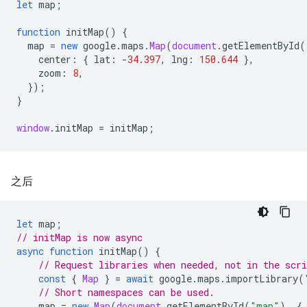
let
map
;
function
initMap
()
{
map
=
new
google
.
maps
.
Map
(
document
.
getElementById
(
center
:
{
lat
:
-
34.397
,
lng
:
150.644
},
zoom
:
8
,
});
}
window
.
initMap
=
initMap
;
之后
let
map
;
// initMap is now async
async
function
initMap
()
{
// Request libraries when needed, not in the scri
const
{
Map
}
=
await
google
.
maps
.
importLibrary
(
// Short namespaces can be used.
map
=
new
Map
(
document
.
getElementById
(
"map"
),
{