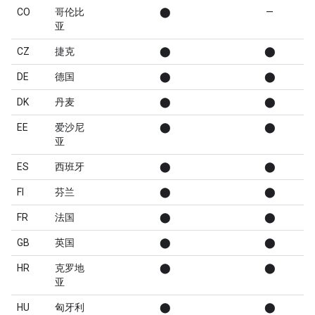
CO
哥伦比
⬤
—
亚
CZ
捷克
⬤
⬤
DE
德国
⬤
⬤
DK
丹麦
⬤
⬤
EE
爱沙尼
⬤
⬤
亚
ES
西班牙
⬤
⬤
FI
芬兰
⬤
⬤
FR
法国
⬤
⬤
GB
英国
⬤
⬤
HR
克罗地
⬤
⬤
亚
HU
匈牙利
⬤
⬤