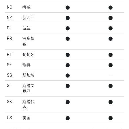
NO
挪威
⬤
⬤
NZ
新西兰
⬤
⬤
PL
波兰
⬤
⬤
PR
波多黎
⬤
⬤
各
PT
葡萄牙
⬤
⬤
SE
瑞典
⬤
⬤
SG
新加坡
⬤
—
SI
斯洛文
⬤
⬤
尼亚
SK
斯洛伐
⬤
⬤
克
US
美国
⬤
⬤