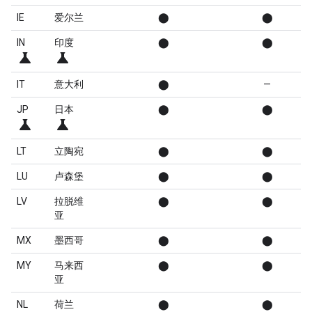
IE
爱尔兰
⬤
⬤
IN
印度
⬤
⬤
science
science
IT
意大利
⬤
—
JP
日本
⬤
⬤
science
science
LT
立陶宛
⬤
⬤
LU
卢森堡
⬤
⬤
LV
拉脱维
⬤
⬤
亚
MX
墨西哥
⬤
⬤
MY
马来西
⬤
⬤
亚
NL
荷兰
⬤
⬤