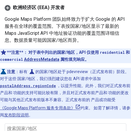
欧洲经济区 (EEA) 开发者
Google Maps Platform 团队始终致力于扩大 Google 的 API
服务在全球的覆盖范围。下表按国家/地区显示了最新的
Maps JavaScript API 中地址验证功能的覆盖范围详细信
息。数据质量可能因国家/地区而异。
**注意**：
对于表中列出的国家/地区，API 仅使用
residential
和
commercial
AddressMetadata
属性填充响应。
science
注意
：标有
的国家/地区处于 pdevreview（正式发布前）阶段。
对于这些 国家/地区，我们强烈建议您在 API 请求中添加
postalAddress.regionCode
，以提升性能。此外，我们对正式发布前
产品和 功能的支持可能比较有限，并且对正式发布前产品和 功能的更改
可能与其他正式发布前版本不兼容。正式发布前的 产品或功能受
《Google Maps Platform 服务专用条款》
约束。 如需了解详情，请参
阅
发布阶段说明
。