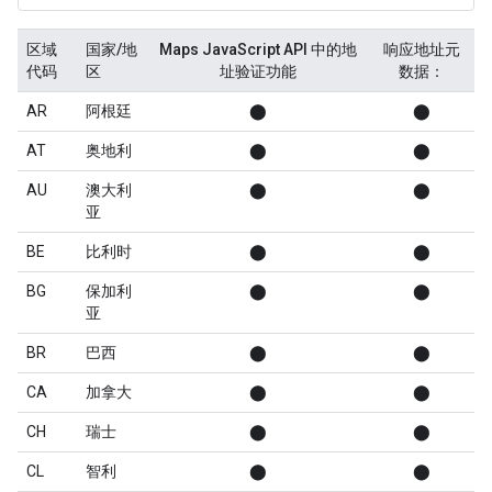
区域
国家/地
Maps JavaScript API 中的地
响应地址元
代码
区
址验证功能
数据：
AR
阿根廷
⬤
⬤
AT
奥地利
⬤
⬤
AU
澳大利
⬤
⬤
亚
BE
比利时
⬤
⬤
BG
保加利
⬤
⬤
亚
BR
巴西
⬤
⬤
CA
加拿大
⬤
⬤
CH
瑞士
⬤
⬤
CL
智利
⬤
⬤