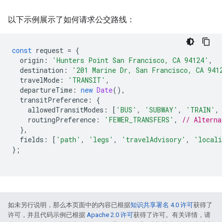
以下示例展示了如何请求公交路线：
const
request
=
{
origin
:
'Hunters Point San Francisco, CA 94124'
,
destination
:
'201 Marine Dr, San Francisco, CA 941
travelMode
:
'TRANSIT'
,
departureTime
:
new
Date
(),
transitPreference
:
{
allowedTransitModes
:
[
'BUS'
,
'SUBWAY'
,
'TRAIN'
,
routingPreference
:
'FEWER_TRANSFERS'
,
// Altern
},
fields
:
[
'path'
,
'legs'
,
'travelAdvisory'
,
'locali
};
如未另行说明，那么本页面中的内容已根据
知识共享署名 4.0 许可
获得了
许可，并且代码示例已根据
Apache 2.0 许可
获得了许可。有关详情，请