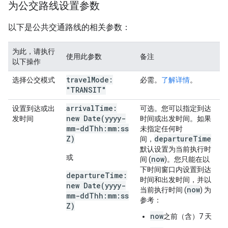
为公交路线设置参数
以下是公共交通路线的相关参数：
为此，请执行
使用此参数
备注
以下操作
travel
Mode:
选择公交模式
必需。
了解详情
。
"TRANSIT"
arrival
Time:
设置到达或出
可选。您可以指定到达
new
Date(
yyyy-
发时间
时间或出发时间。如果
mm-dd
Thh:mm:ss
未指定任何时
Z)
departure
Time
间，
默认设置为当前执行时
或
now
间 (
)。您只能在以
下时间窗口内设置到达
departure
Time:
时间和出发时间，并以
new
Date(
yyyy-
now
当前执行时间 (
) 为
mm-dd
Thh:mm:ss
参考：
Z)
now
之前（含）7 天