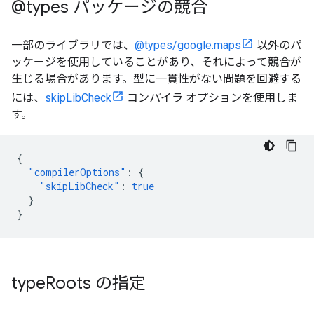
@types パッケージの競合
一部のライブラリでは、
@types/google.maps
以外のパ
ッケージを使用していることがあり、それによって競合が
生じる場合があります。型に一貫性がない問題を回避する
には、
skipLibCheck
コンパイラ オプションを使用しま
す。
{
"compilerOptions"
:
{
"skipLibCheck"
:
true
}
}
type
Roots の指定