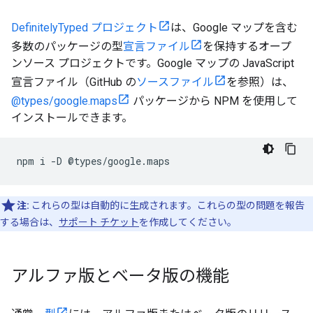
DefinitelyTyped プロジェクト
は、Google マップを含む
多数のパッケージの型
宣言ファイル
を保持するオープ
ンソース プロジェクトです。Google マップの JavaScript
宣言ファイル（GitHub の
ソースファイル
を参照）は、
@types/google.maps
パッケージから NPM を使用して
インストールできます。
npm
i
-
D
@
types
/
google
.
maps
注:
これらの型は自動的に生成されます。これらの型の問題を報告
する場合は、
サポート チケット
を作成してください。
アルファ版とベータ版の機能