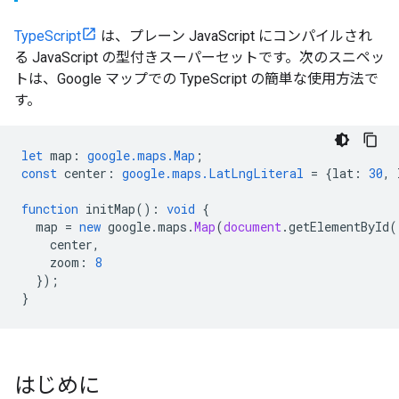
TypeScript
は、プレーン JavaScript にコンパイルされ
る JavaScript の型付きスーパーセットです。次のスニペッ
トは、Google マップでの TypeScript の簡単な使用方法で
す。
let
map
:
google.maps.Map
;
const
center
:
google.maps.LatLngLiteral
=
{
lat
:
30
,
function
initMap
()
:
void
{
map
=
new
google
.
maps
.
Map
(
document
.
getElementById
(
center
,
zoom
:
8
});
}
はじめに