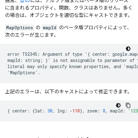
通常、
型
には、アルファ版またはベータ版のリリース
に含まれるプロパティ、関数、クラスはありません。多く
の場合は、オブジェクトを適切な型にキャストできます。
MapOptions
の
mapId
のベータ版プロパティによって、
次のエラーが生じます。
error TS2345: Argument of type '{ center: google.map
mapId: string; }' is not assignable to parameter of 
literal may only specify known properties, and 'mapId
上記のエラーは、以下のキャストによって修正できます。
{
center
:
{
lat
:
30
,
lng
:
-
110
},
zoom
:
8
,
mapId
:
'12