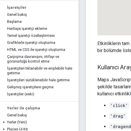
İşaretçiler
Genel bakış
Başlama
Haritaya işaretçi ekleme
Temel işaretçi özelleştirmesi
Grafiklerle işaretçi oluşturma
Etkinliklerin tam 
HTML ve CSS ile işaretçi oluşturma
bir bölümde liste
Çarpışma davranışını
,
irtifayı ve
görünürlüğü kontrol etme
Kullanıcı Ara
İşaretçileri tıklanabilir ve erişilebilir hale
getirme
Maps JavaScript A
İşaretçileri sürüklenebilir hale getirme
şekilde tasarlanm
Gelişmiş işaretçilere geçme
kullanıcı etkinlik
İşaretçiler (eski)
'click'
Yerler ile çalışma
Genel bakış
'drag'
Yerler (Yeni)
'dragen
Places UI Kit