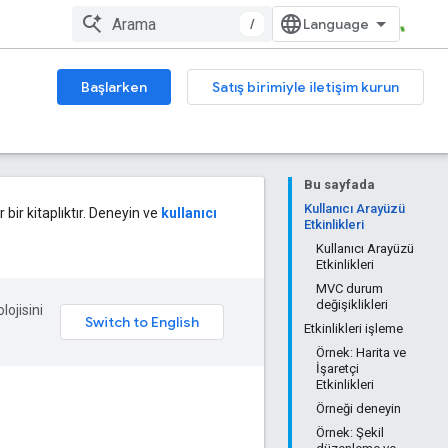
/
Başlarken
Satış birimiyle iletişim kurun
Bu sayfada
Kullanıcı Arayüzü
 bir kitaplıktır. Deneyin ve
kullanıcı
Etkinlikleri
Kullanıcı Arayüzü
Etkinlikleri
MVC durum
değişiklikleri
lojisini
Etkinlikleri işleme
Örnek: Harita ve
İşaretçi
Etkinlikleri
Örneği deneyin
Örnek: Şekil