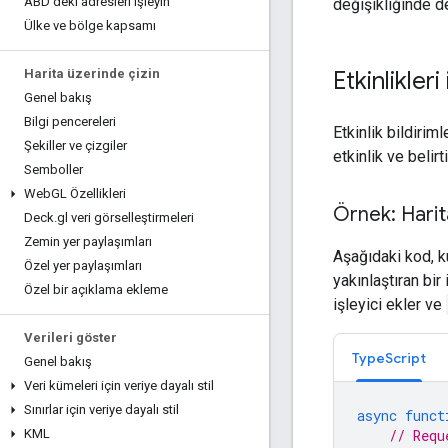
ABD'deki adresleri işleyin
değişikliğinde 
Ülke ve bölge kapsamı
Harita üzerinde çizin
Etkinlikleri
Genel bakış
Bilgi pencereleri
Etkinlik bildirim
Şekiller ve çizgiler
etkinlik ve belirt
Semboller
Web
GL Özellikleri
Örnek: Harita
Deck
.
gl veri görselleştirmeleri
Zemin yer paylaşımları
Aşağıdaki kod, kul
Özel yer paylaşımları
yakınlaştıran bir 
Özel bir açıklama ekleme
işleyici ekler ve
Verileri göster
TypeScript
Genel bakış
Veri kümeleri için veriye dayalı stil
Sınırlar için veriye dayalı stil
async
funct
KML
// Requ