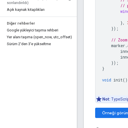
sonlandırıldı)
// 
Açık kaynak kitaplıkları
win
},
Diğer rehberler
});
Google yükleyici taşıma rehberi
Yer alanı taşıma (open
_
now
,
utc
_
offset)
// Zoom
Sürüm 2'den 3'e yükseltme
marker
.
inn
inn
});
}
void
init
()
Not:
TypeScript
Örneği görün