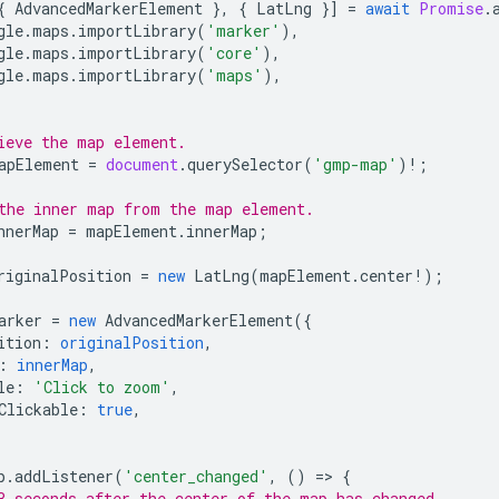
{
AdvancedMarkerElement
},
{
LatLng
}]
=
await
Promise
.
gle
.
maps
.
importLibrary
(
'marker'
),
gle
.
maps
.
importLibrary
(
'core'
),
gle
.
maps
.
importLibrary
(
'maps'
),
ieve the map element.
apElement
=
document
.
querySelector
(
'gmp-map'
)
!
;
the inner map from the map element.
nnerMap
=
mapElement
.
innerMap
;
riginalPosition
=
new
LatLng
(
mapElement
.
center
!
);
arker
=
new
AdvancedMarkerElement
({
ition
:
originalPosition
,
:
innerMap
,
le
:
'Click to zoom'
,
Clickable
:
true
,
p
.
addListener
(
'center_changed'
,
()
=
>
{
3 seconds after the center of the map has changed,