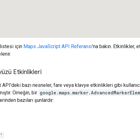
listesi için
Maps JavaScript API Referansı
'na bakın. Etkinlikler, 
lenir.
yüzü Etkinlikleri
PI'deki bazı nesneler, fare veya klavye etkinlikleri gibi kullanıcı
ıştır. Örneğin, bir
google.maps.marker.AdvancedMarkerEle
lerinden bazıları şunlardır:
d'