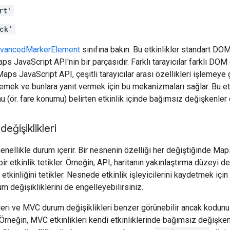
rt'
ck'
vancedMarkerElement
sınıfına bakın. Bu etkinlikler standart DOM 
s JavaScript API'nin bir parçasıdır. Farklı tarayıcılar farklı DOM 
aps JavaScript API, çeşitli tarayıcılar arası özellikleri işleme
nlemek ve bunlara yanıt vermek için bu mekanizmaları sağlar. Bu etki
 (ör. fare konumu) belirten etkinlik içinde bağımsız değişkenler de
ğişiklikleri
nellikle durum içerir. Bir nesnenin özelliği her değiştiğinde Map
bir etkinlik tetikler. Örneğin, API, haritanın yakınlaştırma düzeyi d
etkinliğini tetikler. Nesnede etkinlik işleyicilerini kaydetmek için
m değişikliklerini de engelleyebilirsiniz.
ikleri ve MVC durum değişiklikleri benzer görünebilir ancak kodunuz
 Örneğin, MVC etkinlikleri kendi etkinliklerinde bağımsız değişk