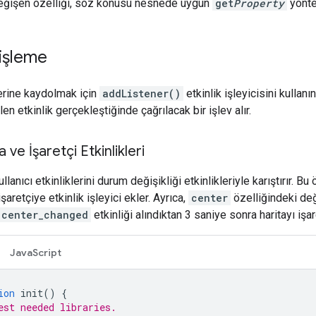
değişen özelliği, söz konusu nesnede uygun
get
Property
yönte
 işleme
lerine kaydolmak için
addListener()
etkinlik işleyicisini kullan
ilen etkinlik gerçekleştiğinde çağrılacak bir işlev alır.
 ve İşaretçi Etkinlikleri
lanıcı etkinliklerini durum değişikliği etkinlikleriyle karıştırır. Bu 
işaretçiye etkinlik işleyici ekler. Ayrıca,
center
özelliğindeki deği
center_changed
etkinliği alındıktan 3 saniye sonra haritayı işar
JavaScript
ion
init
()
{
est needed libraries.