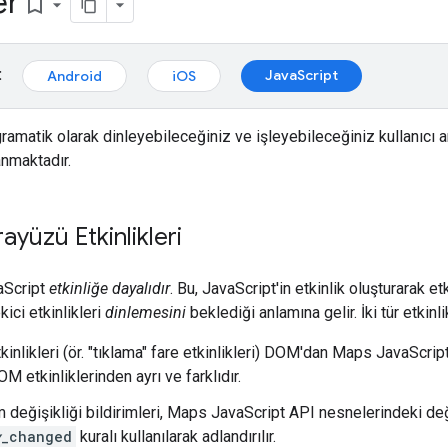
er
bookmark_border
:
JavaScript
Android
iOS
ramatik olarak dinleyebileceğiniz ve işleyebileceğiniz kullanıcı ar
lanmaktadır.
rayüzü Etkinlikleri
aScript
etkinliğe dayalıdır
. Bu, JavaScript'in etkinlik oluşturarak et
kici etkinlikleri
dinlemesini
beklediği anlamına gelir. İki tür etkinli
tkinlikleri (ör. "tıklama" fare etkinlikleri) DOM'dan Maps JavaScript 
M etkinliklerinden ayrı ve farklıdır.
değişikliği bildirimleri, Maps JavaScript API nesnelerindeki değiş
y
_changed
kuralı kullanılarak adlandırılır.