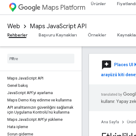
Ürünler
Fiyatland
Maps Platform
Web
Maps JavaScript API
Rehberler
Başvuru Kaynakları
Örnekler
Kaynakla
reviews
Places UI K
arayüzü kiti deney
Maps Java
Script API
Genel bakış
Java
Script API'yi ayarlama
Maps Demo Key edinme ve kullanma
kullanır. Yapay zeka
API anahtarınızın güvenliğini sağlamak
için Uygulama Kontrolü'nü kullanma
Maps Java
Script API'yi yükleme
Ana Sayfa
Ürünl
Hata işleme
Sorun giderme