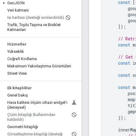
const
[
Geo
JSON
goo
Veri katmanı
goo
Isı haritası (desteği sonlandırıldı)
goo
Trafik
,
Toplu Taşıma ve Bisiklet
]);
Katmanları
// Retr
Hizmetler
const
m
Yükseklik
// Get 
Coğrafi Kodlama
const
i
Maksimum Yakınlaştırma Görüntüleri
Street View
const
o
const
m
Ek kitaplıklar
pos
Genel bakış
map
Hava kalitesi ölçüm cihazı widget'ı
tit
(deneysel)
gmp
Çizim kitaplığı (kullanımdan
});
kaldırıldı)
Geometri kitaplığı
innerMa
Görselleştirme kitaplığı (desteği
// 