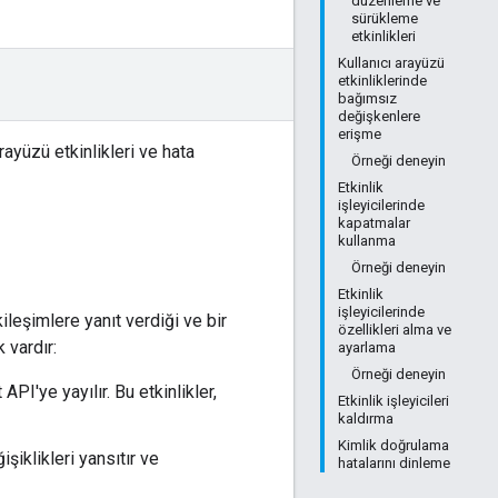
düzenleme ve
sürükleme
etkinlikleri
Kullanıcı arayüzü
etkinliklerinde
bağımsız
değişkenlere
erişme
ayüzü etkinlikleri ve hata
Örneği deneyin
Etkinlik
işleyicilerinde
kapatmalar
kullanma
Örneği deneyin
Etkinlik
işleyicilerinde
kileşimlere yanıt verdiği ve bir
özellikleri alma ve
k vardır:
ayarlama
Örneği deneyin
API'ye yayılır. Bu etkinlikler,
Etkinlik işleyicileri
kaldırma
Kimlik doğrulama
iklikleri yansıtır ve
hatalarını dinleme