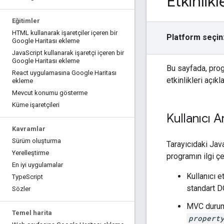
Etkinlikl
Eğitimler
HTML kullanarak işaretçiler içeren bir
Platform seçin
Google Haritası ekleme
Java
Script kullanarak işaretçi içeren bir
Google Haritası ekleme
Bu sayfada, prog
React uygulamasına Google Haritası
etkinlikleri açık
ekleme
Mevcut konumu gösterme
Küme işaretçileri
Kullanıcı A
Kavramlar
Sürüm oluşturma
Tarayıcıdaki Jav
Yerelleştirme
programın ilgi çe
En iyi uygulamalar
Kullanıcı e
Type
Script
standart DO
Sözler
MVC durum 
Temel harita
propert