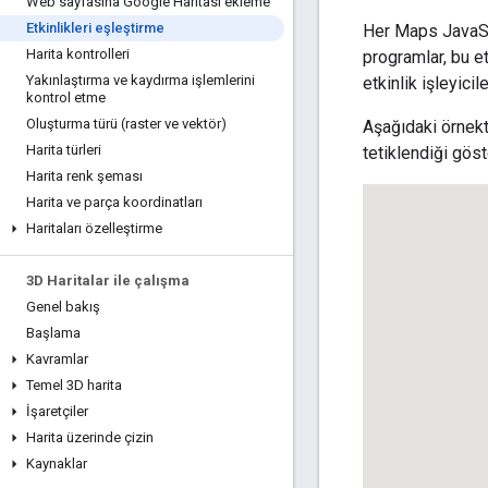
Web sayfasına Google Haritası ekleme
Etkinlikleri eşleştirme
Her Maps JavaScri
Harita kontrolleri
programlar, bu et
Yakınlaştırma ve kaydırma işlemlerini
etkinlik işleyici
kontrol etme
Oluşturma türü (raster ve vektör)
Aşağıdaki örnek
Harita türleri
tetiklendiği göst
Harita renk şeması
Harita ve parça koordinatları
Haritaları özelleştirme
3D Haritalar ile çalışma
Genel bakış
Başlama
Kavramlar
Temel 3D harita
İşaretçiler
Harita üzerinde çizin
Kaynaklar