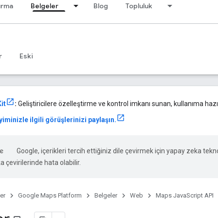
ırma
Belgeler
Blog
Topluluk
r
Eski
it
:
Geliştiricilere özelleştirme ve kontrol imkanı sunan, kullanıma hazır
iminizle ilgili görüşlerinizi paylaşın.
Google, içerikleri tercih ettiğiniz dile çevirmek için yapay zeka tekno
 çevirilerinde hata olabilir.
er
Google Maps Platform
Belgeler
Web
Maps JavaScript API