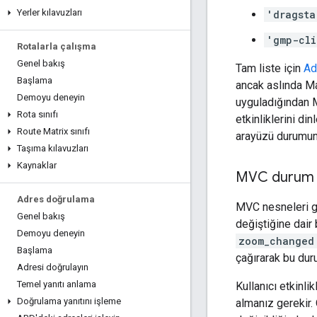
Yerler kılavuzları
'dragsta
'gmp-cli
Rotalarla çalışma
Genel bakış
Tam liste için
Ad
Başlama
ancak aslında Map
Demoyu deneyin
uyguladığından M
Rota sınıfı
etkinliklerini di
Route Matrix sınıfı
arayüzü durumunu
Taşıma kılavuzları
Kaynaklar
MVC durum de
Adres doğrulama
MVC nesneleri ge
Genel bakış
değiştiğine dair 
Demoyu deneyin
zoom_changed
Başlama
çağırarak bu duru
Adresi doğrulayın
Temel yanıtı anlama
Kullanıcı etkinl
Doğrulama yanıtını işleme
almanız gerekir.