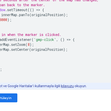
pan back to the marker.
dow
.
setTimeout
(()
=
>
{
innerMap
.
panTo
(
originalPosition
);
3000
);
 in when the marker is clicked.
addEventListener
(
'gmp-click'
,
()
=
>
{
erMap
.
setZoom
(
8
);
erMap
.
setCenter
(
originalPosition
);
;
 ve Google Haritalar'ı kullanmayla ilgili
kılavuzu
okuyun.
tüleyin