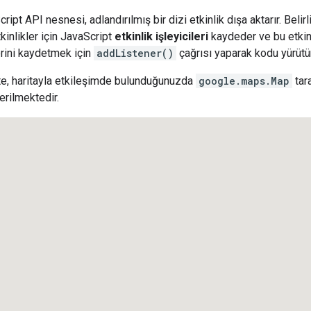
pt API nesnesi, adlandırılmış bir dizi etkinlik dışa aktarır. Belirli
kinlikler için JavaScript
etkinlik işleyicileri
kaydeder ve bu etkinl
lerini kaydetmek için
addListener()
çağrısı yaparak kodu yürütür
te, haritayla etkileşimde bulunduğunuzda
google.maps.Map
tara
erilmektedir.