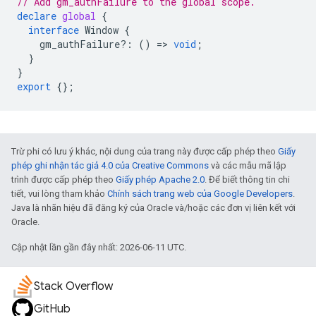
// Add gm_authFailure to the global scope.
declare
global
{
interface
Window
{
gm_authFailure
?:
()
=>
void
;
}
}
export
{};
Trừ phi có lưu ý khác, nội dung của trang này được cấp phép theo
Giấy
phép ghi nhận tác giả 4.0 của Creative Commons
và các mẫu mã lập
trình được cấp phép theo
Giấy phép Apache 2.0
. Để biết thông tin chi
tiết, vui lòng tham khảo
Chính sách trang web của Google Developers
.
Java là nhãn hiệu đã đăng ký của Oracle và/hoặc các đơn vị liên kết với
Oracle.
Cập nhật lần gần đây nhất: 2026-06-11 UTC.
Stack Overflow
GitHub