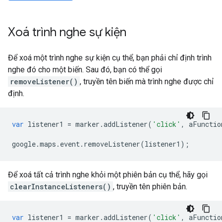
Xoá trình nghe sự kiện
Để xoá một trình nghe sự kiện cụ thể, bạn phải chỉ định trình
nghe đó cho một biến. Sau đó, bạn có thể gọi
removeListener()
, truyền tên biến mà trình nghe được chỉ
định.
var
listener1
=
marker
.
addListener
(
'click'
,
aFunctio
google
.
maps
.
event
.
removeListener
(
listener1
);
Để xoá tất cả trình nghe khỏi một phiên bản cụ thể, hãy gọi
clearInstanceListeners()
, truyền tên phiên bản.
var
listener1
=
marker
.
addListener
(
'click'
,
aFunctio