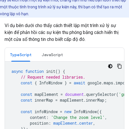
vậy sẽ kích hoạt một sự kiện mới, chẳng hạn như nếu bạn luôn thiết lập
một thuộc tính trong trình xử lý sự kiện này, thì bạn có thể tạo ra một
vòng lặp vô hạn.
Ví dụ bên dưới cho thấy cách thiết lập một trình xử lý sự
kiện để phản hồi các sự kiện thu phóng bằng cách hiển thị
một cửa sổ thông tin cho biết cấp độ đó.
TypeScript
JavaScript
async
function
init
()
{
// Request needed libraries.
const
{
InfoWindow
}
=
await
google
.
maps
.
impor
const
mapElement
=
document
.
querySelector
(
'gmp
const
innerMap
=
mapElement
.
innerMap
;
const
infoWindow
=
new
InfoWindow
({
content
:
'Change the zoom level'
,
position
:
mapElement.center
,
});