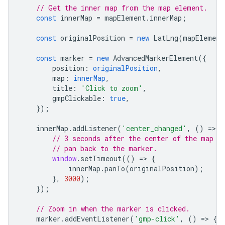
// Get the inner map from the map element.
const
innerMap
=
mapElement
.
innerMap
;
const
originalPosition
=
new
LatLng
(
mapElement
const
marker
=
new
AdvancedMarkerElement
({
position
:
originalPosition
,
map
:
innerMap
,
title
:
'Click to zoom'
,
gmpClickable
:
true
,
});
innerMap
.
addListener
(
'center_changed'
,
()
=
>
{
// 3 seconds after the center of the map h
// pan back to the marker.
window
.
setTimeout
(()
=
>
{
innerMap
.
panTo
(
originalPosition
);
},
3000
);
});
// Zoom in when the marker is clicked.
marker
.
addEventListener
(
'gmp-click'
,
()
=
>
{