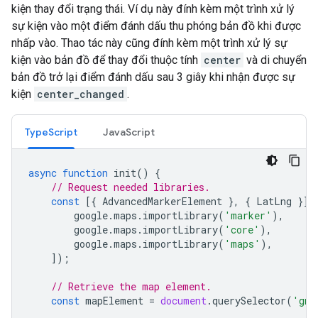
kiện thay đổi trạng thái. Ví dụ này đính kèm một trình xử lý
sự kiện vào một điểm đánh dấu thu phóng bản đồ khi được
nhấp vào. Thao tác này cũng đính kèm một trình xử lý sự
kiện vào bản đồ để thay đổi thuộc tính
center
và di chuyển
bản đồ trở lại điểm đánh dấu sau 3 giây khi nhận được sự
kiện
center_changed
.
TypeScript
JavaScript
async
function
init
()
{
// Request needed libraries.
const
[{
AdvancedMarkerElement
},
{
LatLng
}]
google
.
maps
.
importLibrary
(
'marker'
),
google
.
maps
.
importLibrary
(
'core'
),
google
.
maps
.
importLibrary
(
'maps'
),
]);
// Retrieve the map element.
const
mapElement
=
document
.
querySelector
(
'gmp