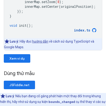
innerMap
.
setZoom
(
8
);
innerMap
.
setCenter
(
originalPosition
);
});
}
void
init
();
index
.
ts
Lưu ý:
Hãy đọc
hướng dẫn
về cách sử dụng TypeScript và
Google Maps.
Xem ví dụ
Dùng thử mẫu
JSFiddle.net
Lưu ý
: Nếu bạn đang cố gắng phát hiện một thay đổi trong khung
hiển thị, hãy nhớ sử dụng sự kiện
bounds_changed
cụ thể thay vì các sự