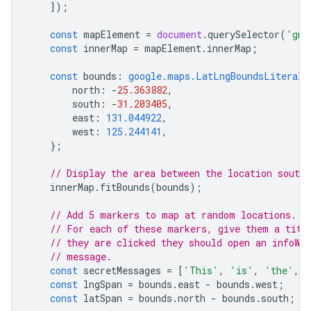
]);
const
mapElement
=
document
.
querySelector
(
'gmp
const
innerMap
=
mapElement
.
innerMap
;
const
bounds
:
google.maps.LatLngBoundsLiteral
north
:
-
25.363882
,
south
:
-
31.203405
,
east
:
131.044922
,
west
:
125.244141
,
};
// Display the area between the location southW
innerMap
.
fitBounds
(
bounds
);
// Add 5 markers to map at random locations.
// For each of these markers, give them a titl
// they are clicked they should open an infoWi
// message.
const
secretMessages
=
[
'This'
,
'is'
,
'the'
,
'
const
lngSpan
=
bounds
.
east
-
bounds
.
west
;
const
latSpan
=
bounds
.
north
-
bounds
.
south
;