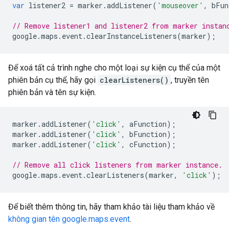
var
listener2
=
marker
.
addListener
(
'mouseover'
,
bFun
// Remove listener1 and listener2 from marker instan
google
.
maps
.
event
.
clearInstanceListeners
(
marker
);
Để xoá tất cả trình nghe cho một loại sự kiện cụ thể của một
phiên bản cụ thể, hãy gọi
clearListeners()
, truyền tên
phiên bản và tên sự kiện.
marker
.
addListener
(
'click'
,
aFunction
);
marker
.
addListener
(
'click'
,
bFunction
);
marker
.
addListener
(
'click'
,
cFunction
);
// Remove all click listeners from marker instance.
google
.
maps
.
event
.
clearListeners
(
marker
,
'click'
);
Để biết thêm thông tin, hãy tham khảo tài liệu tham khảo về
không gian tên google.maps.event
.