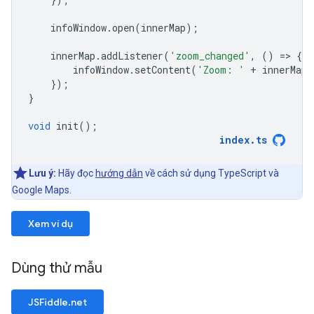
infoWindow
.
open
(
innerMap
);
innerMap
.
addListener
(
'zoom_changed'
,
()
=
>
{
infoWindow
.
setContent
(
'Zoom: '
+
innerMap
.
});
}
void
init
();
index
.
ts
Lưu ý:
Hãy đọc
hướng dẫn
về cách sử dụng TypeScript và
Google Maps.
Xem ví dụ
Dùng thử mẫu
JSFiddle.net