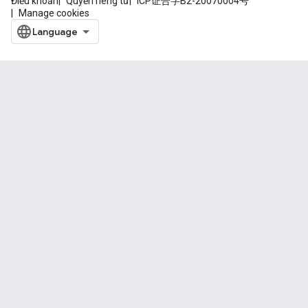
Điều khoản
Quyền riêng tư
ICP证合字B2-20070004号
Manage cookies