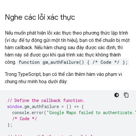
Nghe các lỗi xác thực
Nếu muốn phát hiện lỗi xác thực theo phương thức lập trình
(ví dụ: để tự động gửi một tín hiệu), bạn có thể chuẩn bị một
hàm callback. Nếu hàm chung sau đây được xác định, thì
hàm này sẽ được gọi khi quá trình xác thực không thành
công.
function gm_authFailure() { /* Code */ };
Trong TypeScript, bạn có thể cần thêm hàm vào phạm vi
chung như minh hoạ dưới đây:
// Define the callback function.
window
.
gm_authFailure
=
()
=>
{
console
.
error
(
"Google Maps failed to authenticate.
/* Code */
};