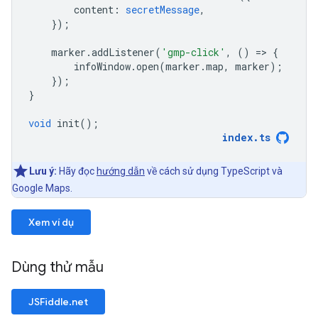
content
:
secretMessage
,
});
marker
.
addListener
(
'gmp-click'
,
()
=
>
{
infoWindow
.
open
(
marker
.
map
,
marker
);
});
}
void
init
();
index
.
ts
Lưu ý:
Hãy đọc
hướng dẫn
về cách sử dụng TypeScript và
Google Maps.
Xem ví dụ
Dùng thử mẫu
JSFiddle.net