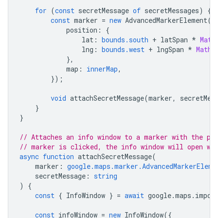
for
(
const
secretMessage
of
secretMessages
)
{
const
marker
=
new
AdvancedMarkerElement
({
position
:
{
lat
:
bounds.south
+
latSpan
*
Math
lng
:
bounds.west
+
lngSpan
*
Math
.
},
map
:
innerMap
,
});
void
attachSecretMessage
(
marker
,
secretMes
}
}
// Attaches an info window to a marker with the pr
// marker is clicked, the info window will open wi
async
function
attachSecretMessage
(
marker
:
google.maps.marker.AdvancedMarkerEleme
secretMessage
:
string
)
{
const
{
InfoWindow
}
=
await
google
.
maps
.
impor
const
infoWindow
=
new
InfoWindow
({