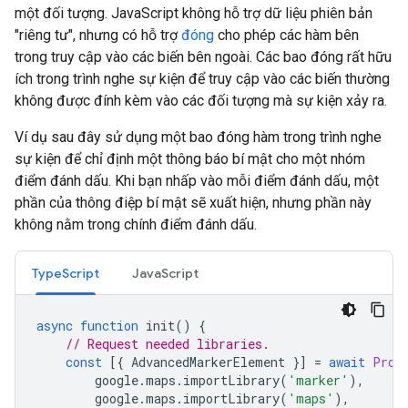
một đối tượng. JavaScript không hỗ trợ dữ liệu phiên bản
"riêng tư", nhưng có hỗ trợ
đóng
cho phép các hàm bên
trong truy cập vào các biến bên ngoài. Các bao đóng rất hữu
ích trong trình nghe sự kiện để truy cập vào các biến thường
không được đính kèm vào các đối tượng mà sự kiện xảy ra.
Ví dụ sau đây sử dụng một bao đóng hàm trong trình nghe
sự kiện để chỉ định một thông báo bí mật cho một nhóm
điểm đánh dấu. Khi bạn nhấp vào mỗi điểm đánh dấu, một
phần của thông điệp bí mật sẽ xuất hiện, nhưng phần này
không nằm trong chính điểm đánh dấu.
TypeScript
JavaScript
async
function
init
()
{
// Request needed libraries.
const
[{
AdvancedMarkerElement
}]
=
await
Prom
google
.
maps
.
importLibrary
(
'marker'
),
google
.
maps
.
importLibrary
(
'maps'
),