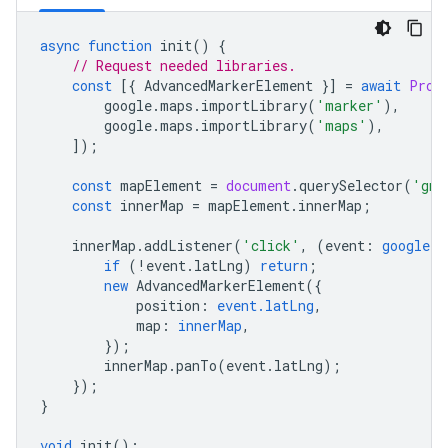
async
function
init
()
{
// Request needed libraries.
const
[{
AdvancedMarkerElement
}]
=
await
Prom
google
.
maps
.
importLibrary
(
'marker'
),
google
.
maps
.
importLibrary
(
'maps'
),
]);
const
mapElement
=
document
.
querySelector
(
'gmp
const
innerMap
=
mapElement
.
innerMap
;
innerMap
.
addListener
(
'click'
,
(
event
:
google.m
if
(
!
event
.
latLng
)
return
;
new
AdvancedMarkerElement
({
position
:
event.latLng
,
map
:
innerMap
,
});
innerMap
.
panTo
(
event
.
latLng
);
});
}
void
init
();