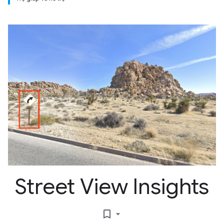
Street View Insights
bookmark_border